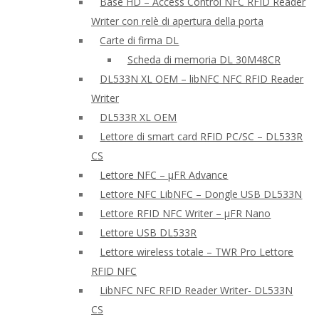
Base HD – Access Control NFC RFID Reader
Writer con relè di apertura della porta
Carte di firma DL
Scheda di memoria DL 30M48CR
DL533N XL OEM – libNFC NFC RFID Reader
Writer
DL533R XL OEM
Lettore di smart card RFID PC/SC – DL533R
CS
Lettore NFC – μFR Advance
Lettore NFC LibNFC – Dongle USB DL533N
Lettore RFID NFC Writer – μFR Nano
Lettore USB DL533R
Lettore wireless totale – TWR Pro Lettore
RFID NFC
LibNFC NFC RFID Reader Writer- DL533N
CS