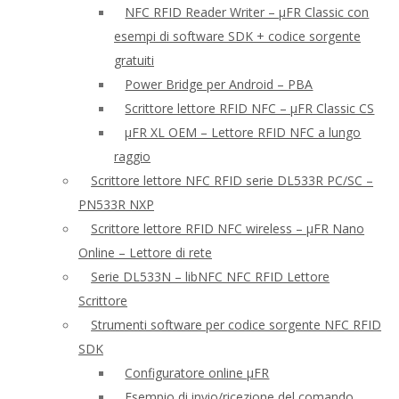
NFC RFID Reader Writer – μFR Classic con
esempi di software SDK + codice sorgente
gratuiti
Power Bridge per Android – PBA
Scrittore lettore RFID NFC – μFR Classic CS
μFR XL OEM – Lettore RFID NFC a lungo
raggio
Scrittore lettore NFC RFID serie DL533R PC/SC –
PN533R NXP
Scrittore lettore RFID NFC wireless – μFR Nano
Online – Lettore di rete
Serie DL533N – libNFC NFC RFID Lettore
Scrittore
Strumenti software per codice sorgente NFC RFID
SDK
Configuratore online μFR
Esempio di invio/ricezione del comando