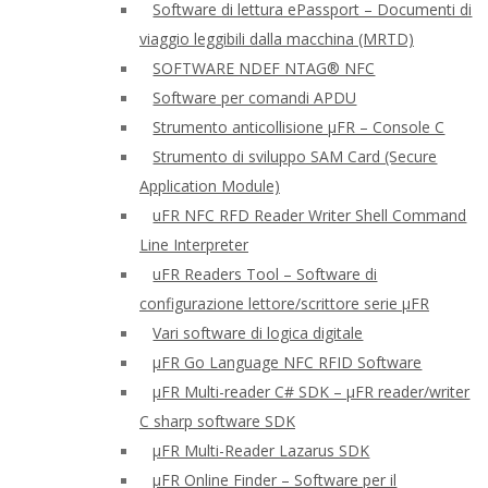
Software di lettura ePassport – Documenti di
viaggio leggibili dalla macchina (MRTD)
SOFTWARE NDEF NTAG® NFC
Software per comandi APDU
Strumento anticollisione μFR – Console C
Strumento di sviluppo SAM Card (Secure
Application Module)
uFR NFC RFD Reader Writer Shell Command
Line Interpreter
uFR Readers Tool – Software di
configurazione lettore/scrittore serie μFR
Vari software di logica digitale
μFR Go Language NFC RFID Software
μFR Multi-reader C# SDK – μFR reader/writer
C sharp software SDK
μFR Multi-Reader Lazarus SDK
μFR Online Finder – Software per il