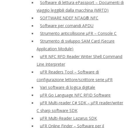
Software di lettura ePassport – Documenti di
viaggio leggibili dalla macchina (MRTD)
SOFTWARE NDEF NTAG® NFC
Software per comandi APDU
Strumento anticollisione μFR – Console C
Strumento di sviluppo SAM Card (Secure
Application Module)
uFR NFC RFD Reader Writer Shell Command
Line Interpreter
uFR Readers Tool – Software di
configurazione lettore/scrittore serie μFR
Vari software di logica digitale
μFR Go Language NFC RFID Software
μFR Multi-reader C# SDK – μFR reader/writer
C sharp software SDK
μFR Multi-Reader Lazarus SDK
μFR Online Finder – Software per il