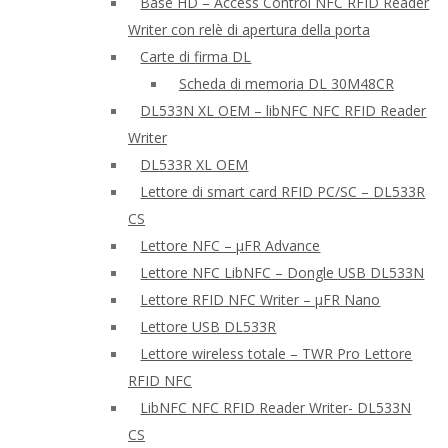
Base HD – Access Control NFC RFID Reader
Writer con relè di apertura della porta
Carte di firma DL
Scheda di memoria DL 30M48CR
DL533N XL OEM – libNFC NFC RFID Reader
Writer
DL533R XL OEM
Lettore di smart card RFID PC/SC – DL533R
CS
Lettore NFC – μFR Advance
Lettore NFC LibNFC – Dongle USB DL533N
Lettore RFID NFC Writer – μFR Nano
Lettore USB DL533R
Lettore wireless totale – TWR Pro Lettore
RFID NFC
LibNFC NFC RFID Reader Writer- DL533N
CS