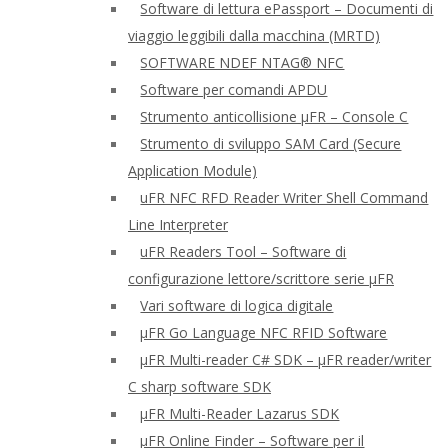
Software di lettura ePassport – Documenti di
viaggio leggibili dalla macchina (MRTD)
SOFTWARE NDEF NTAG® NFC
Software per comandi APDU
Strumento anticollisione μFR – Console C
Strumento di sviluppo SAM Card (Secure
Application Module)
uFR NFC RFD Reader Writer Shell Command
Line Interpreter
uFR Readers Tool – Software di
configurazione lettore/scrittore serie μFR
Vari software di logica digitale
μFR Go Language NFC RFID Software
μFR Multi-reader C# SDK – μFR reader/writer
C sharp software SDK
μFR Multi-Reader Lazarus SDK
μFR Online Finder – Software per il