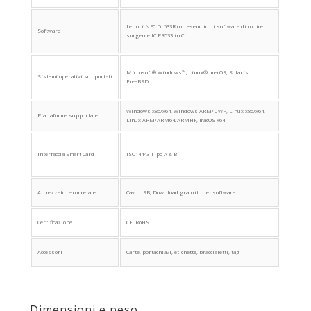
Lettori NFC DL533R con esempio di software di codice
Software
sorgente IC PR533 in C
Microsoft® Windows™, Linux®, macOS, Solaris,
Sistemi operativi supportati
FreeBSD
Windows x86/x64, Windows ARM/UWP, Linux x86/x64,
Piattaforme supportate
Linux ARM/ARM64/ARMHF, macOS x64
Interfaccia Smart Card
ISO14443 Tipo A & B
Attrezzature correlate
Cavo USB, Download gratuito del software
Certificazione
CE, RoHS
Accessori
Carte, portachiavi, etichette, braccialetti, tag
Dimensioni e peso