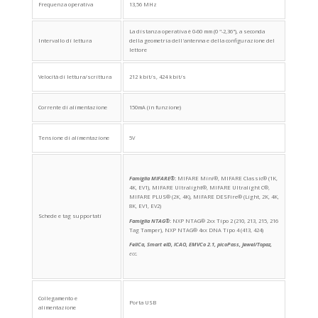
Frequenza operativa
13,56 MHz
La distanza operativa è 0-60 mm (0 "-2,36"), a seconda
Intervallo di lettura
della geometria dell'antenna e della configurazione del
lettore
Velocità di lettura/scrittura
212 kbit/s, 424 kbit/s
Corrente di alimentazione
150mA (in funzione)
Tensione di alimentazione
5V
Famiglia MIFARE®
:
MIFARE Mini®, MIFARE Classic® (1K,
4K, EV1), MIFARE Ultralight®, MIFARE Ultralight C®,
MIFARE PLUS® (2K, 4K), MIFARE DESFire® (Light, 2K, 4K,
8K, EV1, EV2)
Schede e tag supportati
Famiglia NTAG®
:
NXP NTAG® 2xx Tipo 2 (210, 213, 215, 216
Tag Tamper), NXP NTAG® 4xx DNA Tipo 4 (413, 424)
FeliCa, Smart eID, ICAO, EMVCo 2.1, picoPass, Jewel/Topaz,
ecc.
Collegamento e
Porta USB
alimentazione