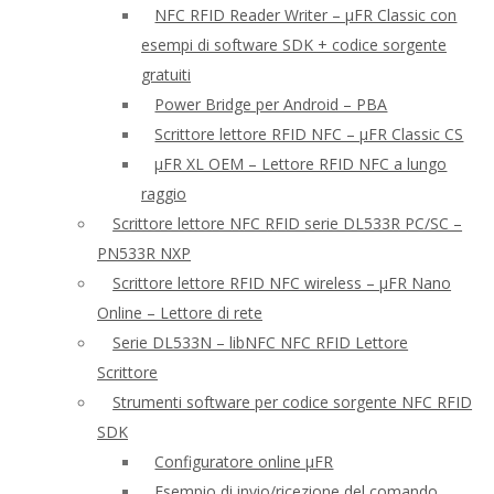
NFC RFID Reader Writer – μFR Classic con
esempi di software SDK + codice sorgente
gratuiti
Power Bridge per Android – PBA
Scrittore lettore RFID NFC – μFR Classic CS
μFR XL OEM – Lettore RFID NFC a lungo
raggio
Scrittore lettore NFC RFID serie DL533R PC/SC –
PN533R NXP
Scrittore lettore RFID NFC wireless – μFR Nano
Online – Lettore di rete
Serie DL533N – libNFC NFC RFID Lettore
Scrittore
Strumenti software per codice sorgente NFC RFID
SDK
Configuratore online μFR
Esempio di invio/ricezione del comando