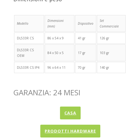
Dimensioni
Set
Modello
Dispositivo
(mm)
Commerciale
DL533R CS
86 x 54 x 9
41 gr
126 gr
DL533R CS
84 x 50 x 5
17 gr
103 gr
OEM
DL533R CS IP4
96 x 64 x 11
70 gr
140 gr
GARANZIA: 24 MESI
CASA
PRODOTTI HARDWARE