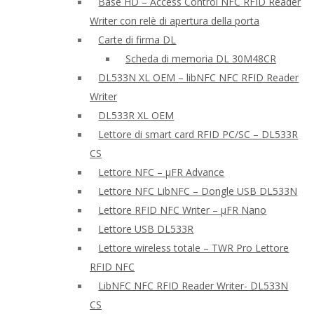
Base HD – Access Control NFC RFID Reader
Writer con relè di apertura della porta
Carte di firma DL
Scheda di memoria DL 30M48CR
DL533N XL OEM – libNFC NFC RFID Reader
Writer
DL533R XL OEM
Lettore di smart card RFID PC/SC – DL533R
CS
Lettore NFC – μFR Advance
Lettore NFC LibNFC – Dongle USB DL533N
Lettore RFID NFC Writer – μFR Nano
Lettore USB DL533R
Lettore wireless totale – TWR Pro Lettore
RFID NFC
LibNFC NFC RFID Reader Writer- DL533N
CS