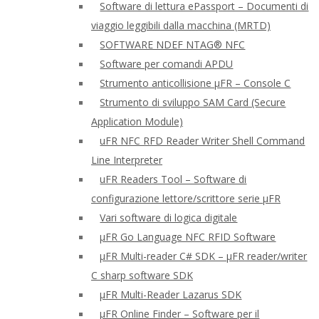
Software di lettura ePassport – Documenti di
viaggio leggibili dalla macchina (MRTD)
SOFTWARE NDEF NTAG® NFC
Software per comandi APDU
Strumento anticollisione μFR – Console C
Strumento di sviluppo SAM Card (Secure
Application Module)
uFR NFC RFD Reader Writer Shell Command
Line Interpreter
uFR Readers Tool – Software di
configurazione lettore/scrittore serie μFR
Vari software di logica digitale
μFR Go Language NFC RFID Software
μFR Multi-reader C# SDK – μFR reader/writer
C sharp software SDK
μFR Multi-Reader Lazarus SDK
μFR Online Finder – Software per il