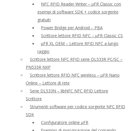
NFC RFID Reader Writer – μFR Classic con
esempi di software SDK + codice sorgente
gratuiti
Power Bridge per Android – PBA
Scrittore lettore RFID NFC – μFR Classic CS
μFR XL OEM – Lettore RFID NFC a lungo
raggio
Scrittore lettore NFC RFID serie DL533R PC/SC –
PN533R NXP
Scrittore lettore RFID NFC wireless – μFR Nano
Online – Lettore di rete
Serie DL533N – libNFC NFC RFID Lettore
Scrittore
Strumenti software per codice sorgente NFC RFID
SDK
Configuratore online μFR
Esempio di invio/ricezione del comando