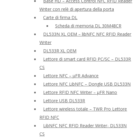
Base HD – Access Control NFC RFID Reader
Writer con relè di apertura della porta
Carte di firma DL
Scheda di memoria DL 30M48CR
DL533N XL OEM – libNFC NFC RFID Reader
Writer
DL533R XL OEM
Lettore di smart card RFID PC/SC – DL533R
CS
Lettore NFC – μFR Advance
Lettore NFC LibNFC – Dongle USB DL533N
Lettore RFID NFC Writer – μFR Nano
Lettore USB DL533R
Lettore wireless totale – TWR Pro Lettore
RFID NFC
LibNFC NFC RFID Reader Writer- DL533N
CS