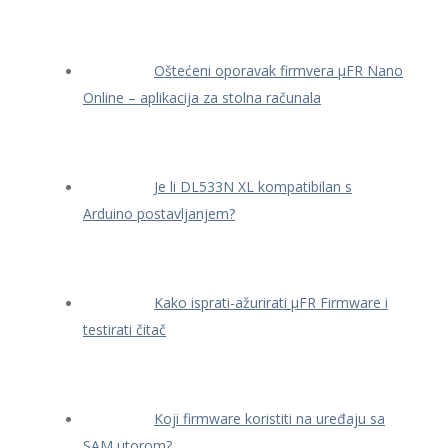
Oštećeni oporavak firmvera μFR Nano
Online – aplikacija za stolna računala
Je li DL533N XL kompatibilan s
Arduino postavljanjem?
Kako isprati-ažurirati μFR Firmware i
testirati čitač
Koji firmware koristiti na uređaju sa
SAM utorom?