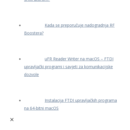
Kada se preporučuje nadogradnja RF
Boostera?
uFR Reader Writer na macOS – FTDI
upravljački programi i savjeti za komunikacijske
dozvole
Instalacija FTDI upravljačkih programa
na 64-bitni macOS