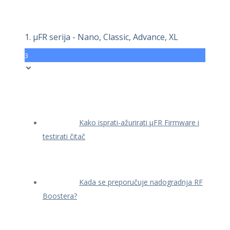
1. μFR serija - Nano, Classic, Advance, XL
3
Kako isprati-ažurirati μFR Firmware i
testirati čitač
Kada se preporučuje nadogradnja RF
Boostera?