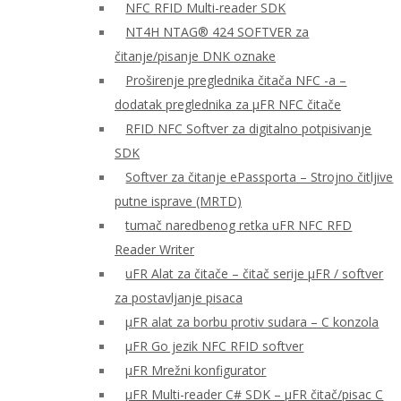
NFC RFID Multi-reader SDK
NT4H NTAG® 424 SOFTVER za
čitanje/pisanje DNK oznake
Proširenje preglednika čitača NFC -a –
dodatak preglednika za μFR NFC čitače
RFID NFC Softver za digitalno potpisivanje
SDK
Softver za čitanje ePassporta – Strojno čitljive
putne isprave (MRTD)
tumač naredbenog retka uFR NFC RFD
Reader Writer
uFR Alat za čitače – čitač serije μFR / softver
za postavljanje pisaca
μFR alat za borbu protiv sudara – C konzola
μFR Go jezik NFC RFID softver
μFR Mrežni konfigurator
μFR Multi-reader C# SDK – μFR čitač/pisac C