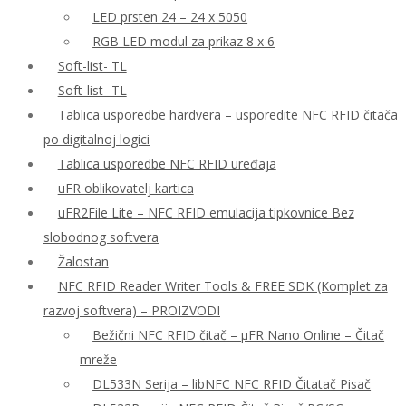
LED prsten 24 – 24 x 5050
RGB LED modul za prikaz 8 x 6
Soft-list- TL
Soft-list- TL
Tablica usporedbe hardvera – usporedite NFC RFID čitača
po digitalnoj logici
Tablica usporedbe NFC RFID uređaja
uFR oblikovatelj kartica
uFR2File Lite – NFC RFID emulacija tipkovnice Bez
slobodnog softvera
Žalostan
NFC RFID Reader Writer Tools & FREE SDK (Komplet za
razvoj softvera) – PROIZVODI
Bežični NFC RFID čitač – μFR Nano Online – Čitač
mreže
DL533N Serija – libNFC NFC RFID Čitatač Pisač