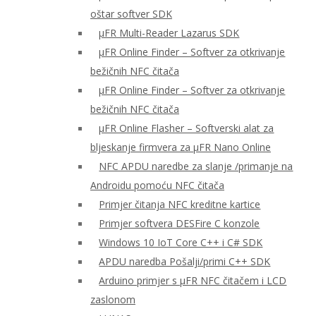
oštar softver SDK
μFR Multi-Reader Lazarus SDK
μFR Online Finder – Softver za otkrivanje
bežičnih NFC čitača
μFR Online Finder – Softver za otkrivanje
bežičnih NFC čitača
μFR Online Flasher – Softverski alat za
bljeskanje firmvera za μFR Nano Online
NFC APDU naredbe za slanje /primanje na
Androidu pomoću NFC čitača
Primjer čitanja NFC kreditne kartice
Primjer softvera DESFire C konzole
Windows 10 IoT Core C++ i C# SDK
APDU naredba Pošalji/primi C++ SDK
Arduino primjer s μFR NFC čitačem i LCD
zaslonom