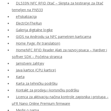
DL533N NFC RFID čitač – Skripta za testiranje za čitač
temeljen na PN533
eFiskalizacija
ElectrOnTheRun
Galerija digitalne logike
GIDS na Androidu sa NFC pametnim karticama
Home Page: (hr translation)
HomeNFC RFID Reader Alati za razvoj pisaca – Hardver i
softver SDK – Početna stranica
Jamstveni zahtjev
Java kartice (CPU kartice)
Karta
Karta za tehničku podršku
Kontakt za prodaju i korisničku podršku
Licenca za aktivaciju načina kontrole zapisnika i pristupa –
μFR Nano Online Premium firmware
Mediji o nama