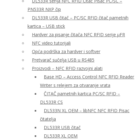
DL533R serija NFC RFID Čitač Pisač PC/SC –
PN533R NXP čip
DL533R USB čitač – PC/SC RFID čitač pametnih
kartica – USB stick
Hardver za pisanje čitača NFC RFID serije μFR
NFC video tutorijali
Opća podrška za hardver i softver
Pretvarač sučelja USB u RS485
Proizvodi – NFC RFID razvojni alati
Base HD – Access Control NFC RFID Reader
Writer s relejem za otvaranje vrata
ČITAČ pametnih kartica PC/SC RFID –
DL533R CS
DL533N XL OEM – libNFC NFC RFID Pisac
čitatelja
DL533R USB čitač
DL533R XL OEM