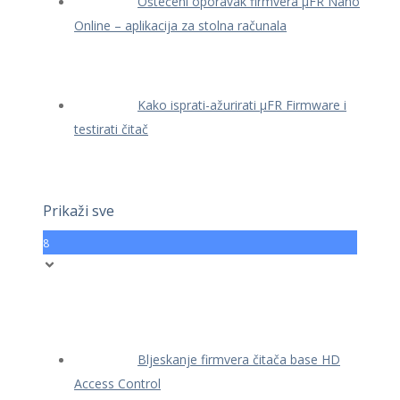
Oštećeni oporavak firmvera μFR Nano
Online – aplikacija za stolna računala
Kako isprati-ažurirati μFR Firmware i
testirati čitač
Prikaži sve
8
Bljeskanje firmvera čitača base HD
Access Control