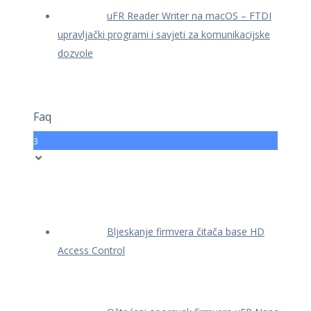
uFR Reader Writer na macOS – FTDI
upravljački programi i savjeti za komunikacijske
dozvole
Faq
3
Bljeskanje firmvera čitača base HD
Access Control