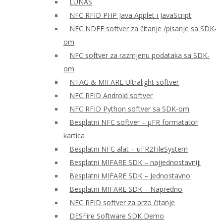
LUNAS
NFC RFID PHP Java Applet i JavaScript
NFC NDEF softver za čitanje /pisanje sa SDK-
om
NFC softver za razmjenu podataka sa SDK-
om
NTAG & MIFARE Ultralight softver
NFC RFID Android softver
NFC RFID Python softver sa SDK-om
Besplatni NFC softver – μFR formatator
kartica
Besplatni NFC alat – uFR2FileSystem
Besplatni MIFARE SDK – najjednostavniji
Besplatni MIFARE SDK – Jednostavno
Besplatni MIFARE SDK – Napredno
NFC RFID softver za brzo čitanje
DESFire Software SDK Demo