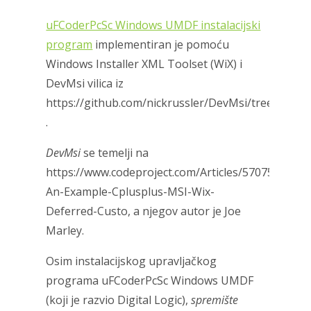
uFCoderPcSc Windows UMDF instalacijski
program
implementiran je pomoću
Windows Installer XML Toolset (WiX) i
DevMsi vilica iz
https://github.com/nickrussler/DevMsi/tree/maste
.
DevMsi
se temelji na
https://www.codeproject.com/Articles/570751/Dev
An-Example-Cplusplus-MSI-Wix-
Deferred-Custo, a njegov autor je Joe
Marley.
Osim instalacijskog upravljačkog
programa uFCoderPcSc Windows UMDF
(koji je razvio Digital Logic),
spremište