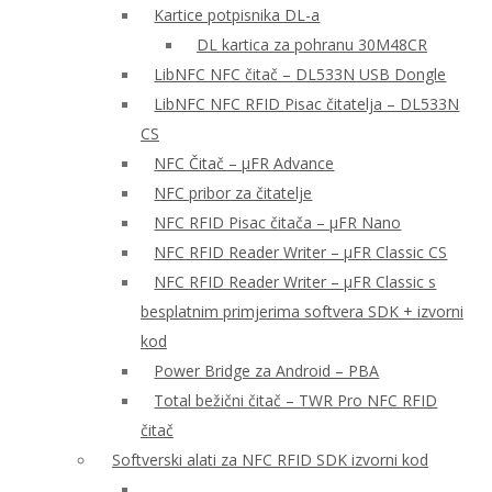
Kartice potpisnika DL-a
DL kartica za pohranu 30M48CR
LibNFC NFC čitač – DL533N USB Dongle
LibNFC NFC RFID Pisac čitatelja – DL533N
CS
NFC Čitač – μFR Advance
NFC pribor za čitatelje
NFC RFID Pisac čitača – μFR Nano
NFC RFID Reader Writer – μFR Classic CS
NFC RFID Reader Writer – μFR Classic s
besplatnim primjerima softvera SDK + izvorni
kod
Power Bridge za Android – PBA
Total bežični čitač – TWR Pro NFC RFID
čitač
Softverski alati za NFC RFID SDK izvorni kod