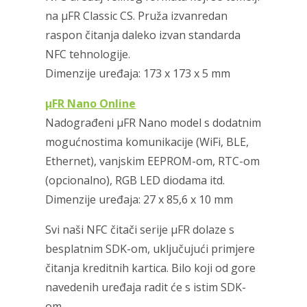
na μFR Classic CS. Pruža izvanredan
raspon čitanja daleko izvan standarda
NFC tehnologije.
Dimenzije uređaja: 173 x 173 x 5 mm
μFR Nano Online
Nadograđeni μFR Nano model s dodatnim
mogućnostima komunikacije (WiFi, BLE,
Ethernet), vanjskim EEPROM-om, RTC-om
(opcionalno), RGB LED diodama itd.
Dimenzije uređaja: 27 x 85,6 x 10 mm
Svi naši NFC čitači serije μFR dolaze s
besplatnim SDK-om, uključujući primjere
čitanja kreditnih kartica. Bilo koji od gore
navedenih uređaja radit će s istim SDK-
om.