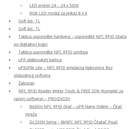
LED prsten 24 – 24 x 5050
RGB LED modul za prikaz 8 x 6
Soft-list- TL
Soft-list- TL
Tablica usporedbe hardvera – usporedite NFC RFID čitača
po digitalnoj logici
Tablica usporedbe NFC RFID uređaja
uFR oblikovatelj kartica
uFR2File Lite – NFC RFID emulacija tipkovnice Bez
slobodnog softvera
Žalostan
NFC RFID Reader Writer Tools & FREE SDK (Komplet za
razvoj softvera) – PROIZVODI
Bežični NFC RFID čitač – μFR Nano Online – Čitač
mreže
DL533N Serija – libNFC NFC RFID Čitatač Pisač