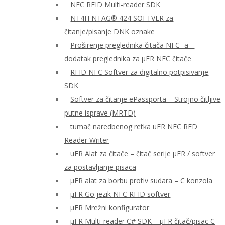
NFC RFID Multi-reader SDK
NT4H NTAG® 424 SOFTVER za
čitanje/pisanje DNK oznake
Proširenje preglednika čitača NFC -a –
dodatak preglednika za μFR NFC čitače
RFID NFC Softver za digitalno potpisivanje
SDK
Softver za čitanje ePassporta – Strojno čitljive
putne isprave (MRTD)
tumač naredbenog retka uFR NFC RFD
Reader Writer
uFR Alat za čitače – čitač serije μFR / softver
za postavljanje pisaca
μFR alat za borbu protiv sudara – C konzola
μFR Go jezik NFC RFID softver
μFR Mrežni konfigurator
μFR Multi-reader C# SDK – μFR čitač/pisac C