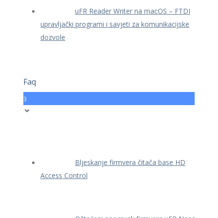
uFR Reader Writer na macOS – FTDI
upravljački programi i savjeti za komunikacijske
dozvole
Faq
3
Bljeskanje firmvera čitača base HD
Access Control