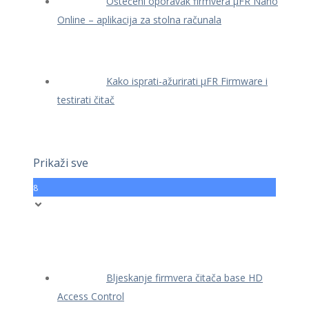
Oštećeni oporavak firmvera μFR Nano
Online – aplikacija za stolna računala
Kako isprati-ažurirati μFR Firmware i
testirati čitač
Prikaži sve
8
Bljeskanje firmvera čitača base HD
Access Control