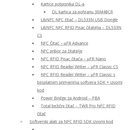
Kartice potpisnika DL-a
DL kartica za pohranu 30M48CR
LibNFC NFC čitač – DL533N USB Dongle
LibNFC NFC RFID Pisac čitatelja – DL533N
CS
NFC Čitač – μFR Advance
NFC pribor za čitatelje
NFC RFID Pisac čitača – μFR Nano
NFC RFID Reader Writer – μFR Classic CS
NFC RFID Reader Writer – μFR Classic s
besplatnim primjerima softvera SDK + izvorni
kod
Power Bridge za Android – PBA
Total bežični čitač – TWR Pro NFC RFID
čitač
Softverski alati za NFC RFID SDK izvorni kod