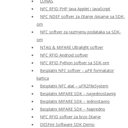
LUNAS
NFC RFID PHP Java Applet i JavaScript
NFC NDEF softver za čitanje /pisanje sa SDK-
om
NFC softver za razmjenu podataka sa SDK-
om
NTAG & MIFARE Ultralight softver
NFC RFID Android softver
NFC RFID Python softver sa SDK-om
Besplatni NFC softver – μFR formatator
kartica
Besplatni NFC alat – uFR2FileSystem
Besplatni MIFARE SDK – najjednostavniji
Besplatni MIFARE SDK – Jednostavno
Besplatni MIFARE SDK – Napredno
NFC RFID softver za brzo čitanje
DESFire Software SDK Demo