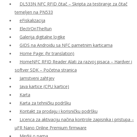
DL533N NFC RFID čitač – Skripta za testiranje za čitač
temeljen na PN533
eFiskalizacija
ElectrOnTheRun
Galerija digitalne logike
GIDS na Androidu sa NFC pametnim karticama
Home Page: (hr translation)
HomeNFC RFID Reader Alati za razvoj pisaca – Hardver i
softver SDK – Početna stranica
Jamstveni zahtjev
Java kartice (CPU kartice)
Karta
Karta za tehničku podršku
Kontakt za prodaju i korisničku podršku
Licenca za aktivaciju načina kontrole zapisnika i pristupa –
μFR Nano Online Premium firmware
Mediji o nama