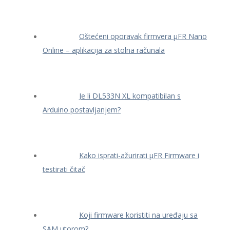
Oštećeni oporavak firmvera μFR Nano
Online – aplikacija za stolna računala
Je li DL533N XL kompatibilan s
Arduino postavljanjem?
Kako isprati-ažurirati μFR Firmware i
testirati čitač
Koji firmware koristiti na uređaju sa
SAM utorom?