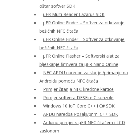
oštar softver SDK
μFR Multi-Reader Lazarus SDK
μFR Online Finder – Softver za otkrivanje
bežičnih NFC čitača
μFR Online Finder – Softver za otkrivanje
bežičnih NFC čitača
μFR Online Flasher – Softverski alat za
bljeskanje firmvera za μFR Nano Online
NFC APDU naredbe za slanje /primanje na
Androidu pomoću NFC čitača
Primjer čitanja NFC kreditne kartice
Primjer softvera DESFire C konzole
Windows 10 IoT Core C++ i C# SDK
APDU naredba Pošalji/primi C++ SDK
Arduino primjer s μFR NFC čitačem i LCD
zaslonom