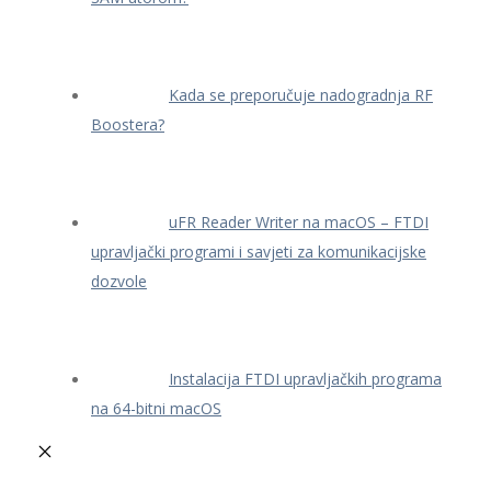
Kada se preporučuje nadogradnja RF
Boostera?
uFR Reader Writer na macOS – FTDI
upravljački programi i savjeti za komunikacijske
dozvole
Instalacija FTDI upravljačkih programa
na 64-bitni macOS