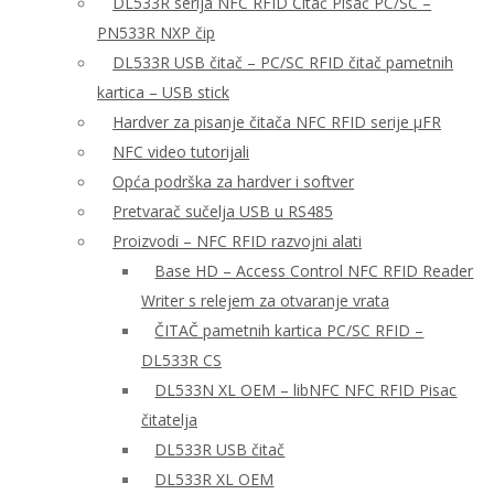
DL533R serija NFC RFID Čitač Pisač PC/SC –
PN533R NXP čip
DL533R USB čitač – PC/SC RFID čitač pametnih
kartica – USB stick
Hardver za pisanje čitača NFC RFID serije μFR
NFC video tutorijali
Opća podrška za hardver i softver
Pretvarač sučelja USB u RS485
Proizvodi – NFC RFID razvojni alati
Base HD – Access Control NFC RFID Reader
Writer s relejem za otvaranje vrata
ČITAČ pametnih kartica PC/SC RFID –
DL533R CS
DL533N XL OEM – libNFC NFC RFID Pisac
čitatelja
DL533R USB čitač
DL533R XL OEM