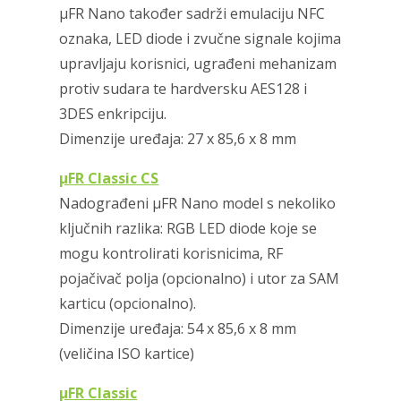
μFR Nano također sadrži emulaciju NFC
oznaka, LED diode i zvučne signale kojima
upravljaju korisnici, ugrađeni mehanizam
protiv sudara te hardversku AES128 i
3DES enkripciju.
Dimenzije uređaja: 27 x 85,6 x 8 mm
μFR Classic CS
Nadograđeni μFR Nano model s nekoliko
ključnih razlika: RGB LED diode koje se
mogu kontrolirati korisnicima, RF
pojačivač polja (opcionalno) i utor za SAM
karticu (opcionalno).
Dimenzije uređaja: 54 x 85,6 x 8 mm
(veličina ISO kartice)
μFR Classic