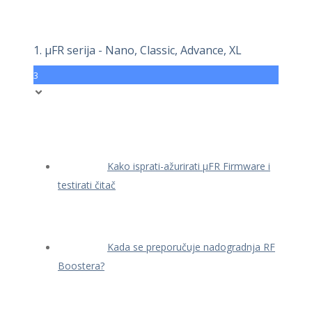
1. μFR serija - Nano, Classic, Advance, XL
3
Kako isprati-ažurirati μFR Firmware i
testirati čitač
Kada se preporučuje nadogradnja RF
Boostera?