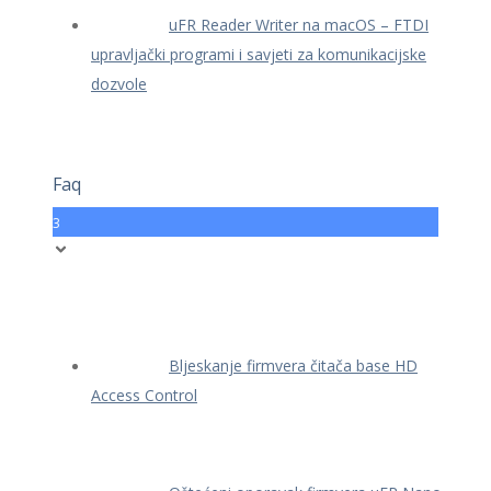
uFR Reader Writer na macOS – FTDI
upravljački programi i savjeti za komunikacijske
dozvole
Faq
3
Bljeskanje firmvera čitača base HD
Access Control