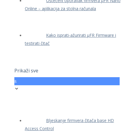
Oštećeni oporavak firmvera μFR Nano
Online – aplikacija za stolna računala
Kako isprati-ažurirati μFR Firmware i
testirati čitač
Prikaži sve
8
Bljeskanje firmvera čitača base HD
Access Control