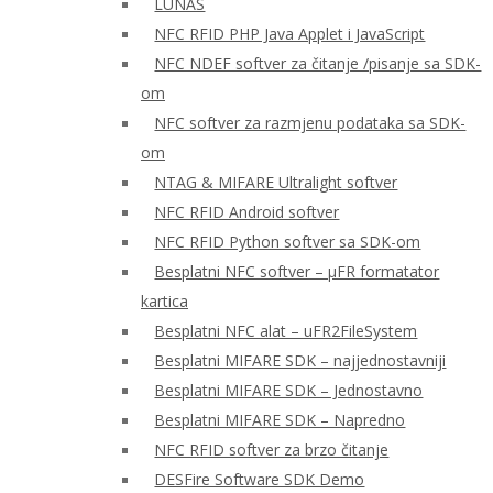
LUNAS
NFC RFID PHP Java Applet i JavaScript
NFC NDEF softver za čitanje /pisanje sa SDK-
om
NFC softver za razmjenu podataka sa SDK-
om
NTAG & MIFARE Ultralight softver
NFC RFID Android softver
NFC RFID Python softver sa SDK-om
Besplatni NFC softver – μFR formatator
kartica
Besplatni NFC alat – uFR2FileSystem
Besplatni MIFARE SDK – najjednostavniji
Besplatni MIFARE SDK – Jednostavno
Besplatni MIFARE SDK – Napredno
NFC RFID softver za brzo čitanje
DESFire Software SDK Demo