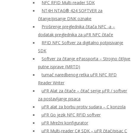
NFC RFID Multi-reader SDK
NT4H NTAG® 424 SOFTVER za
čitanje/pisanje DNK oznake
Proširenje preglednika čitača NFC -a –
dodatak preglednika za μFR NFC čitače
RFID NFC Softver za digitalno potpisivanje
SDK
Softver za čitanje ePassporta – Strojno čitljive
putne isprave (MRTD)
tumač naredbenog retka uFR NFC RFD
Reader Writer
uFR Alat za čitače – čitač serije μFR / softver
za postavljanje pisaca
μFR alat za borbu protiv sudara – C konzola
μFR Go jezik NFC RFID softver
μFR Mrežni konfigurator
μFR Multi-reader C# SDK – μFR čitač/pisac C