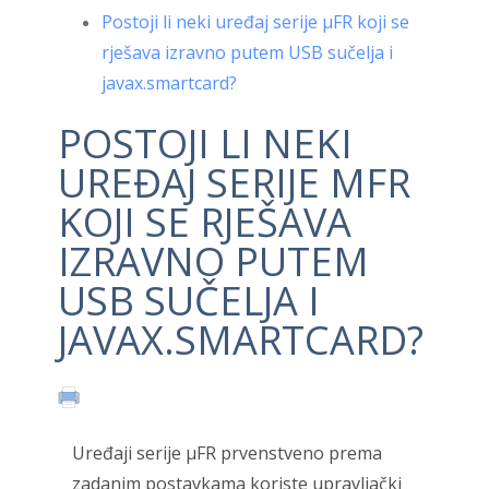
Postoji li neki uređaj serije μFR koji se
rješava izravno putem USB sučelja i
javax.smartcard?
POSTOJI LI NEKI
UREĐAJ SERIJE ΜFR
KOJI SE RJEŠAVA
IZRAVNO PUTEM
USB SUČELJA I
JAVAX.SMARTCARD?
Uređaji serije μFR prvenstveno prema
zadanim postavkama koriste upravljački