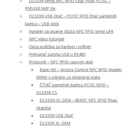
DL533R serija NFC RFID Čitač Pisač PC/SC –
PN533R NXP čip
DL533R USB čitač – PC/SC RFID čitač pametnih
kartica – USB stick
Hardver za pisanje čitača NFC RFID serije μFR
NFC video tutorijali
Opća podrška za hardver i softver
Pretvarač sučelja USB u RS485
Proizvodi – NFC RFID razvojni alati
Base HD – Access Control NFC RFID Reader
Writer s relejem za otvaranje vrata
ČITAČ pametnih kartica PC/SC RFID –
DL533R CS
DL533N XL OEM – libNFC NFC RFID Pisac
čitatelja
DL533R USB čitač
DL533R XL OEM