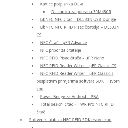
Kartice potpisnika DL-a
DL kartica za pohranu 30M48CR
LibNFC NFC čitač – DL533N USB Dongle
LibNFC NFC RFID Pisac čitatelja – DL533N
CS
NFC Čitač – μFR Advance
NFC pribor za čitatelje
NFC RFID Pisac čitača – μFR Nano
NFC RFID Reader Writer – μFR Classic CS
NFC RFID Reader Writer – μFR Classic s
besplatnim primjerima softvera SDK + izvorni
kod
Power Bridge za Android – PBA
Total bežični čitač – TWR Pro NFC RFID
čitač
Softverski alati za NFC RFID SDK izvorni kod