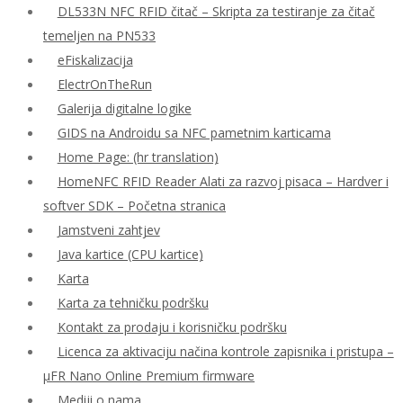
DL533N NFC RFID čitač – Skripta za testiranje za čitač
temeljen na PN533
eFiskalizacija
ElectrOnTheRun
Galerija digitalne logike
GIDS na Androidu sa NFC pametnim karticama
Home Page: (hr translation)
HomeNFC RFID Reader Alati za razvoj pisaca – Hardver i
softver SDK – Početna stranica
Jamstveni zahtjev
Java kartice (CPU kartice)
Karta
Karta za tehničku podršku
Kontakt za prodaju i korisničku podršku
Licenca za aktivaciju načina kontrole zapisnika i pristupa –
μFR Nano Online Premium firmware
Mediji o nama