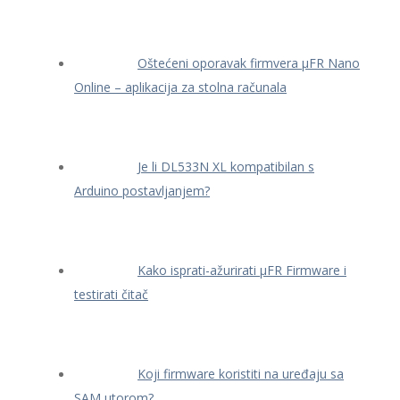
Oštećeni oporavak firmvera μFR Nano
Online – aplikacija za stolna računala
Je li DL533N XL kompatibilan s
Arduino postavljanjem?
Kako isprati-ažurirati μFR Firmware i
testirati čitač
Koji firmware koristiti na uređaju sa
SAM utorom?