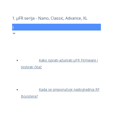
1. μFR serija - Nano, Classic, Advance, XL
3
Kako isprati-ažurirati μFR Firmware i
testirati čitač
Kada se preporučuje nadogradnja RF
Boostera?