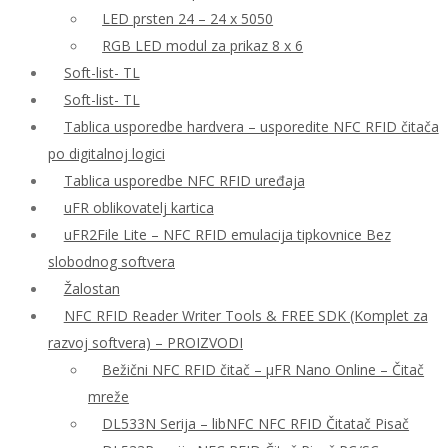
LED prsten 24 – 24 x 5050
RGB LED modul za prikaz 8 x 6
Soft-list- TL
Soft-list- TL
Tablica usporedbe hardvera – usporedite NFC RFID čitača
po digitalnoj logici
Tablica usporedbe NFC RFID uređaja
uFR oblikovatelj kartica
uFR2File Lite – NFC RFID emulacija tipkovnice Bez
slobodnog softvera
Žalostan
NFC RFID Reader Writer Tools & FREE SDK (Komplet za
razvoj softvera) – PROIZVODI
Bežični NFC RFID čitač – μFR Nano Online – Čitač
mreže
DL533N Serija – libNFC NFC RFID Čitatač Pisač