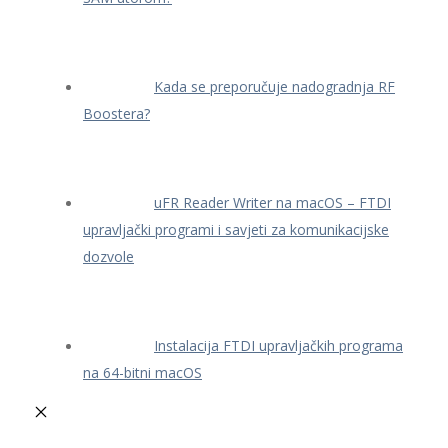
Kada se preporučuje nadogradnja RF
Boostera?
uFR Reader Writer na macOS – FTDI
upravljački programi i savjeti za komunikacijske
dozvole
Instalacija FTDI upravljačkih programa
na 64-bitni macOS