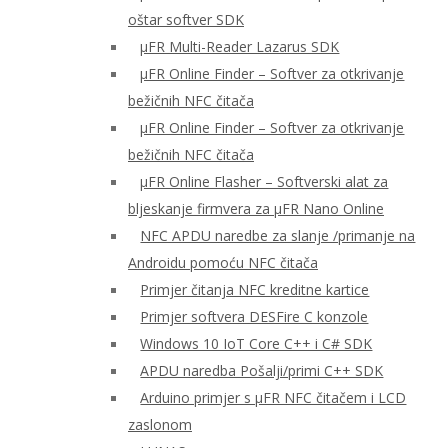
oštar softver SDK
μFR Multi-Reader Lazarus SDK
μFR Online Finder – Softver za otkrivanje
bežičnih NFC čitača
μFR Online Finder – Softver za otkrivanje
bežičnih NFC čitača
μFR Online Flasher – Softverski alat za
bljeskanje firmvera za μFR Nano Online
NFC APDU naredbe za slanje /primanje na
Androidu pomoću NFC čitača
Primjer čitanja NFC kreditne kartice
Primjer softvera DESFire C konzole
Windows 10 IoT Core C++ i C# SDK
APDU naredba Pošalji/primi C++ SDK
Arduino primjer s μFR NFC čitačem i LCD
zaslonom