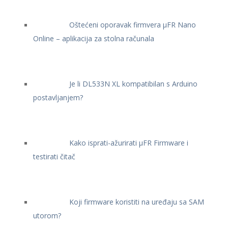
Oštećeni oporavak firmvera μFR Nano
Online – aplikacija za stolna računala
Je li DL533N XL kompatibilan s Arduino
postavljanjem?
Kako isprati-ažurirati μFR Firmware i
testirati čitač
Koji firmware koristiti na uređaju sa SAM
utorom?