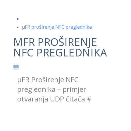
μFR proširenje NFC preglednika
ΜFR PROŠIRENJE
NFC PREGLEDNIKA
μFR Proširenje NFC
preglednika – primjer
otvaranja UDP čitača
#