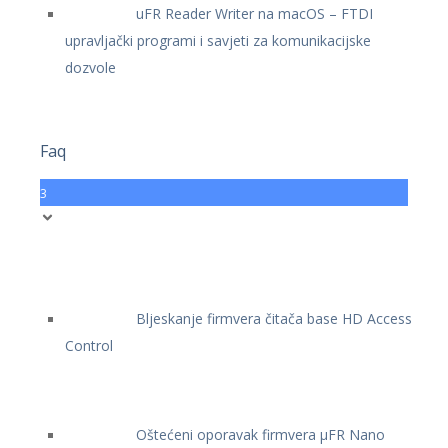
uFR Reader Writer na macOS – FTDI
upravljački programi i savjeti za komunikacijske
dozvole
Faq
3
Bljeskanje firmvera čitača base HD Access
Control
Oštećeni oporavak firmvera μFR Nano