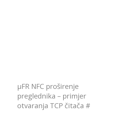
μFR NFC proširenje
preglednika – primjer
otvaranja TCP čitača
#