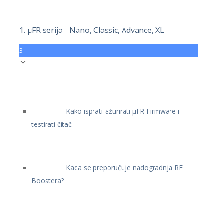
1. μFR serija - Nano, Classic, Advance, XL
3
Kako isprati-ažurirati μFR Firmware i
testirati čitač
Kada se preporučuje nadogradnja RF
Boostera?