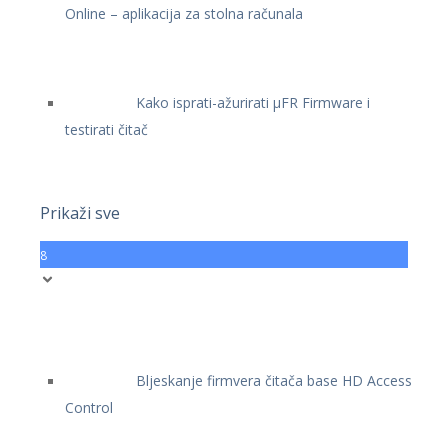
Online – aplikacija za stolna računala
Kako isprati-ažurirati μFR Firmware i
testirati čitač
Prikaži sve
8
Bljeskanje firmvera čitača base HD Access
Control