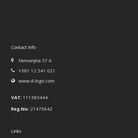
Contact Info
Nemanjina 57 A
+381 12 541 021
www.d-logic.com
VAT:
111385444
Reg.No:
21473642
Links