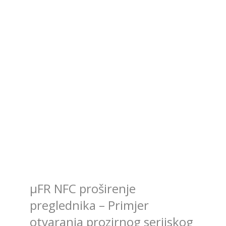
μFR NFC proširenje
preglednika – Primjer
otvaranja prozirnog serijskog