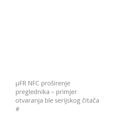
μFR NFC proširenje
preglednika – primjer
otvaranja ble serijskog čitača
#