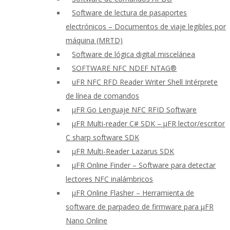
Software de lectura de pasaportes
electrónicos – Documentos de viaje legibles por
máquina (MRTD)
Software de lógica digital miscelánea
SOFTWARE NFC NDEF NTAG®
uFR NFC RFD Reader Writer Shell Intérprete
de línea de comandos
μFR Go Lenguaje NFC RFID Software
μFR Multi-reader C# SDK – μFR lector/escritor
C sharp software SDK
μFR Multi-Reader Lazarus SDK
μFR Online Finder – Software para detectar
lectores NFC inalámbricos
μFR Online Flasher – Herramienta de
software de parpadeo de firmware para μFR
Nano Online