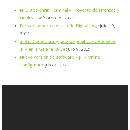
NFC Blockchain Terminal – Proyecto de Finanzas y
Fidelización
febrero 8, 2022
Foro de soporte técnico de Digital Logic
julio 19,
2021
uFR.uFCoder.library para dispositivos de la serie
μFR en la Galería NuGet
julio 9, 2021
Nueva versión de software – μFR Online
Configurator
julio 7, 2021