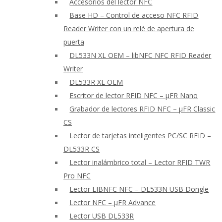
Accesorios del lector NFC
Base HD – Control de acceso NFC RFID
Reader Writer con un relé de apertura de
puerta
DL533N XL OEM – libNFC NFC RFID Reader
Writer
DL533R XL OEM
Escritor de lector RFID NFC – μFR Nano
Grabador de lectores RFID NFC – μFR Classic
CS
Lector de tarjetas inteligentes PC/SC RFID –
DL533R CS
Lector inalámbrico total – Lector RFID TWR
Pro NFC
Lector LIBNFC NFC – DL533N USB Dongle
Lector NFC – μFR Advance
Lector USB DL533R