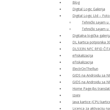
Blog
Digital Logic Galerija
Digital Logic Ltd – Foto
Tehnički sajam u
Tehnički sajam u
Digitalna logička galerij
DL kartica potpisnika 3
DL533N NFC RFID ČIT
eFiskalizacija
eFiskalizacija
ElectrOnTheRun
GIDS na Androidu sa N
GIDS na Androidu sa N
Home Page:(bs translat
Izvini
Java kartice (CPU kartic
Licenca za aktivaciju n