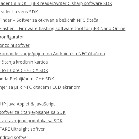
eader C# SDK – μFR reader/writer C sharp software SDK
Reader Lazarus SDK
Finder – Softver za otkrivanje bežičnih NFC čitača
Flasher – Firmware flashing software tool for μFR Nano Online
konfigurator
onzolni softver
omande slanje/prijem na Androidu sa NFC čitačima
čitanja kreditnih kartica
 IoT Core C++ i C# SDK
da Pošalji/primi C++ SDK
imjer sa μFR NFC čitačem i LCD ekranom
P Java Applet & JavaScript
ftver za čitanje/pisanje sa SDK
r za razmjenu podataka sa SDK
RE Ultralight softver
ndroid softver