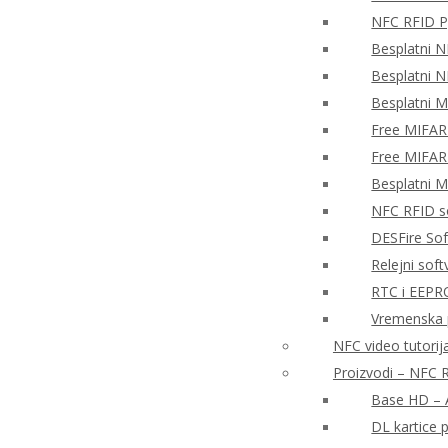
NFC RFID P
Besplatni N
Besplatni N
Besplatni 
Free MIFAR
Free MIFAR
Besplatni 
NFC RFID so
DESFire So
Relejni sof
RTC i EEPR
Vremenska 
NFC video tutorija
Proizvodi – NFC R
Base HD – A
DL kartice 