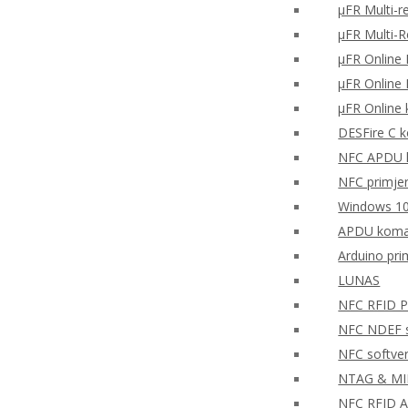
μFR Multi-r
μFR Multi-
μFR Online 
μFR Online 
μFR Online 
DESFire C k
NFC APDU k
NFC primjer 
Windows 10
APDU koman
Arduino pr
LUNAS
NFC RFID PH
NFC NDEF so
NFC softve
NTAG & MIFA
NFC RFID A