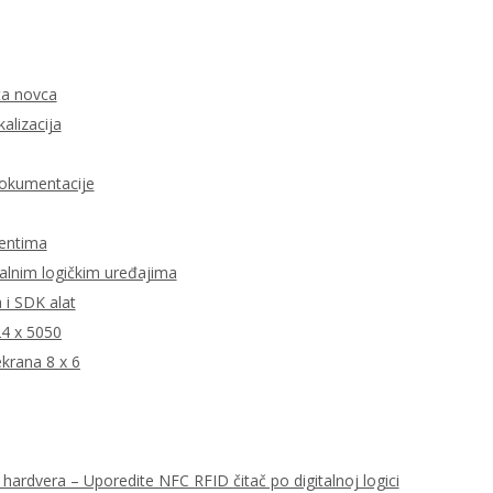
ata novca
kalizacija
dokumentacije
jentima
talnim logičkim uređajima
i SDK alat
24 x 5050
krana 8 x 6
hardvera – Uporedite NFC RFID čitač po digitalnoj logici