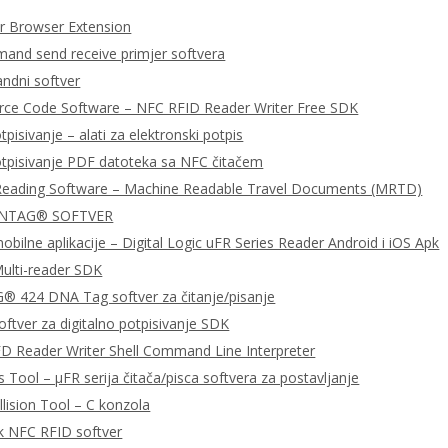
 Browser Extension
nd send receive primjer softvera
dni softver
urce Code Software – NFC RFID Reader Writer Free SDK
tpisivanje – alati za elektronski potpis
otpisivanje PDF datoteka sa NFC čitačem
Reading Software – Machine Readable Travel Documents (MRTD)
 NTAG® SOFTVER
bilne aplikacije – Digital Logic uFR Series Reader Android i iOS Apk
ulti-reader SDK
 424 DNA Tag softver za čitanje/pisanje
ftver za digitalno potpisivanje SDK
D Reader Writer Shell Command Line Interpreter
 Tool – μFR serija čitača/pisca softvera za postavljanje
llision Tool – C konzola
k NFC RFID softver