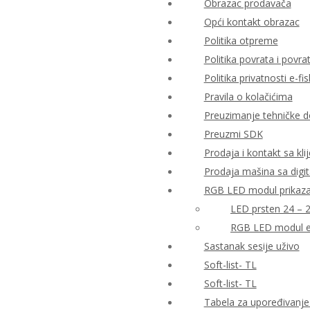
Obrazac prodavača
Opći kontakt obrazac
Politika otpreme
Politika povrata i povr
Politika privatnosti e-fis
Pravila o kolačićima
Preuzimanje tehničke 
Preuzmi SDK
Prodaja i kontakt sa kli
Prodaja mašina sa digi
RGB LED modul prikaza 
LED prsten 24 – 
RGB LED modul e
Sastanak sesije uživo
Soft-list- TL
Soft-list- TL
Tabela za upoređivanje 