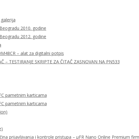
 galerija
 Beogradu 2010. godine
 Beogradu 2012. godine
a
0M48CR – alat za digitalni potpis
AČ – TESTIRANJE SKRIPTE ZA ČITAČ ZASNOVAN NA PN533
FC pametnim karticama
FC pametnim karticama
ion)
e)
ačina prijavljivanja i kontrole pristupa – μFR Nano Online Premium fi