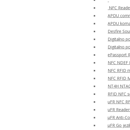
NFC Reader
APDU comma
APDU koman
Desfire So
Digitalno po
Digitalno p
ePassport 
NFC NDEF
NFC RFID mo
NFC RFID M
NT4H NTAG®
RFID NFC so
uFR NFC RF
uFR Readers
μFR Anti-Co
μFR Go jezi