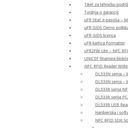
Tiket za tehničku podrš
Tvrdnja o garanciji
uFR čitač e-pasoša – MRT
uFR GIDS Demo politika
uFR GIDS licenca
uFR kartica Formatter
uFR2File Lite – NFC RF
UNICEF finansira blokče
NFC RFID Reader Write
DL533N serija – l
DL533N serija – 
DL533R serija NF
DL533R serija PC
DL533R USB Reade
Hardverska i sof
NFC RFID SDK So