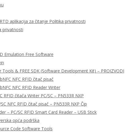
ku
D aplikacija za čitanje Politika privatnosti
 privatnosti
ID Emulation Free Software
in
r Tools & FREE SDK (Software Development Kit) – PROIZVODI
ibNFC NFC RFID čitač pisač
libNFC NFC RFID Reader Writer
C RFID čitača Writer PC/SC – PN533R NXP
/SC NFC RFID čitač pisač – PN533R NXP Čip
r – PC/SC RFID Smart Card Reader – USB Stick
tverska opća podrška
urce Code Software Tools