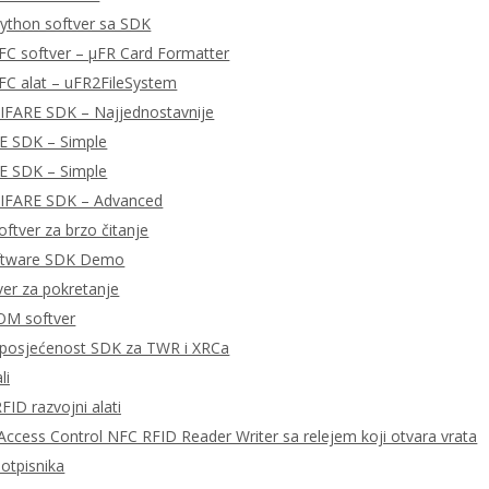
ython softver sa SDK
FC softver – μFR Card Formatter
FC alat – uFR2FileSystem
MIFARE SDK – Najjednostavnije
E SDK – Simple
E SDK – Simple
MIFARE SDK – Advanced
ftver za brzo čitanje
ftware SDK Demo
tver za pokretanje
OM softver
posjećenost SDK za TWR i XRCa
li
FID razvojni alati
ccess Control NFC RFID Reader Writer sa relejem koji otvara vrata
potpisnika