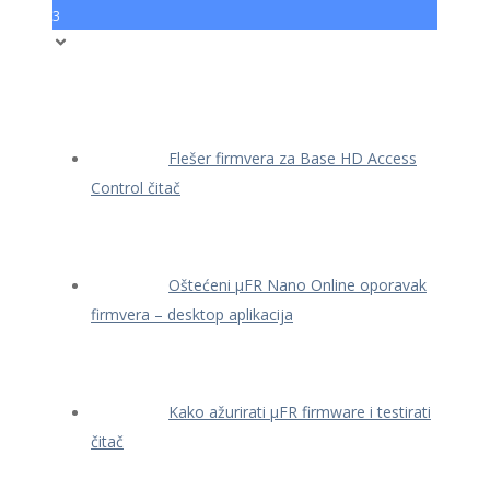
3
Flešer firmvera za Base HD Access
Control čitač
Oštećeni μFR Nano Online oporavak
firmvera – desktop aplikacija
Kako ažurirati μFR firmware i testirati
čitač