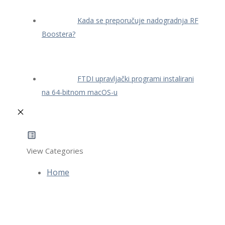
Kada se preporučuje nadogradnja RF
Boostera?
FTDI upravljački programi instalirani
na 64-bitnom macOS-u
View Categories
Home