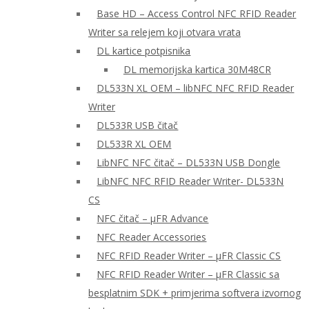
Base HD – Access Control NFC RFID Reader
Writer sa relejem koji otvara vrata
DL kartice potpisnika
DL memorijska kartica 30M48CR
DL533N XL OEM – libNFC NFC RFID Reader
Writer
DL533R USB čitač
DL533R XL OEM
LibNFC NFC čitač – DL533N USB Dongle
LibNFC NFC RFID Reader Writer- DL533N
CS
NFC čitač – μFR Advance
NFC Reader Accessories
NFC RFID Reader Writer – μFR Classic CS
NFC RFID Reader Writer – μFR Classic sa
besplatnim SDK + primjerima softvera izvornog