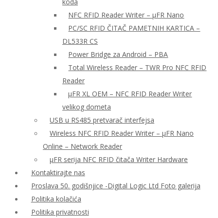
koda
NFC RFID Reader Writer – μFR Nano
PC/SC RFID ČITAČ PAMETNIH KARTICA –
DL533R CS
Power Bridge za Android – PBA
Total Wireless Reader – TWR Pro NFC RFID
Reader
µFR XL OEM – NFC RFID Reader Writer
velikog dometa
USB u RS485 pretvarač interfejsa
Wireless NFC RFID Reader Writer – μFR Nano
Online – Network Reader
μFR serija NFC RFID čitača Writer Hardware
Kontaktirajte nas
Proslava 50. godišnjice -Digital Logic Ltd Foto galerija
Politika kolačića
Politika privatnosti