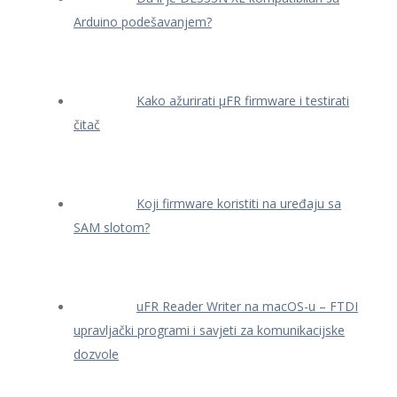
Arduino podešavanjem?
Kako ažurirati μFR firmware i testirati
čitač
Koji firmware koristiti na uređaju sa
SAM slotom?
uFR Reader Writer na macOS-u – FTDI
upravljački programi i savjeti za komunikacijske
dozvole