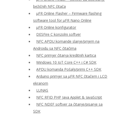
bežičnih NFC čitača
μFR Online Flasher – Firmware flashing
software tool for μFR Nano Online
μFR Online konfigurator
DESFire C konzolni softver
NFC APDU komande slanje/prijem na
Androidu sa NFC čitačima
NFC primjer čitanja kreditnih kartica
Windows 10 IoT Core C++ i C# SDK
APDU komanda Pošalji/primi C++ SDK
Arduino primjer sa μFR NFC čitačem i LCD
ekranom
LUNAS
NFC RFID PHP Java Applet & JavaScript
NFC NDEF softver za čitanje/pisanje sa
SDK