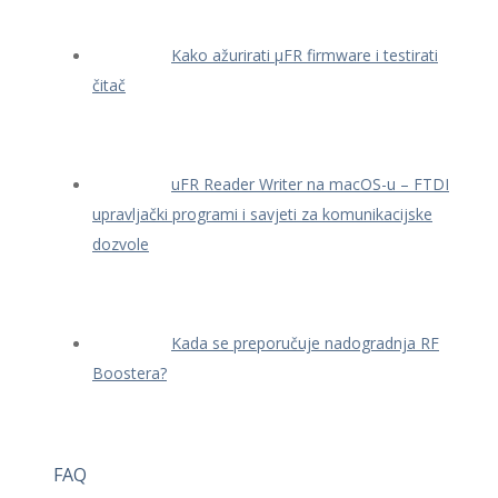
Kako ažurirati μFR firmware i testirati
čitač
uFR Reader Writer na macOS-u – FTDI
upravljački programi i savjeti za komunikacijske
dozvole
Kada se preporučuje nadogradnja RF
Boostera?
FAQ