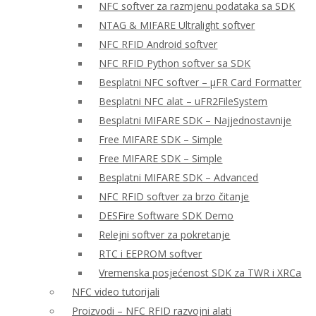
NFC softver za razmjenu podataka sa SDK
NTAG & MIFARE Ultralight softver
NFC RFID Android softver
NFC RFID Python softver sa SDK
Besplatni NFC softver – μFR Card Formatter
Besplatni NFC alat – uFR2FileSystem
Besplatni MIFARE SDK – Najjednostavnije
Free MIFARE SDK – Simple
Free MIFARE SDK – Simple
Besplatni MIFARE SDK – Advanced
NFC RFID softver za brzo čitanje
DESFire Software SDK Demo
Relejni softver za pokretanje
RTC i EEPROM softver
Vremenska posjećenost SDK za TWR i XRCa
NFC video tutorijali
Proizvodi – NFC RFID razvojni alati