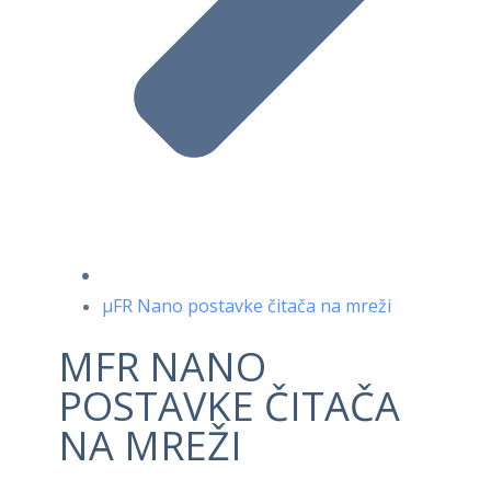
μFR Nano postavke čitača na mreži
ΜFR NANO
POSTAVKE ČITAČA
NA MREŽI