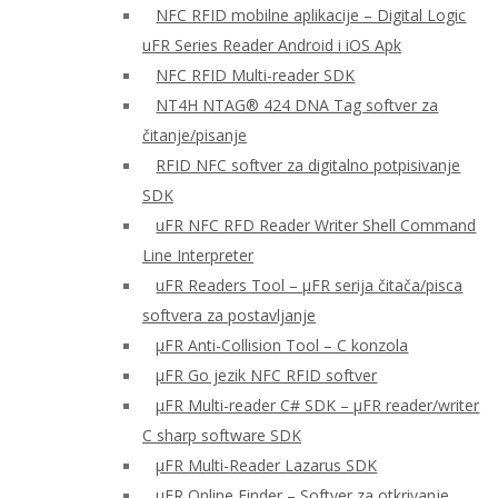
NFC RFID mobilne aplikacije – Digital Logic
uFR Series Reader Android i iOS Apk
NFC RFID Multi-reader SDK
NT4H NTAG® 424 DNA Tag softver za
čitanje/pisanje
RFID NFC softver za digitalno potpisivanje
SDK
uFR NFC RFD Reader Writer Shell Command
Line Interpreter
uFR Readers Tool – μFR serija čitača/pisca
softvera za postavljanje
μFR Anti-Collision Tool – C konzola
μFR Go jezik NFC RFID softver
μFR Multi-reader C# SDK – μFR reader/writer
C sharp software SDK
μFR Multi-Reader Lazarus SDK
μFR Online Finder – Softver za otkrivanje