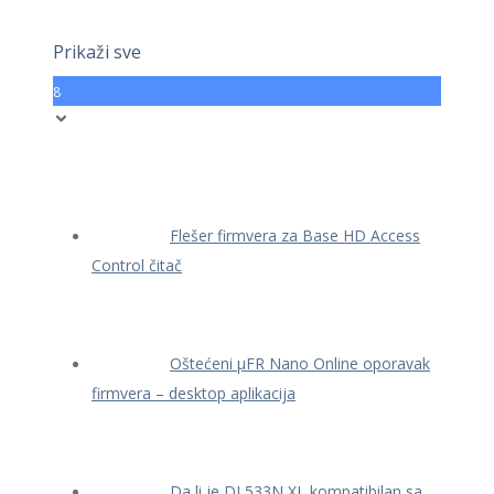
Prikaži sve
8
Flešer firmvera za Base HD Access
Control čitač
Oštećeni μFR Nano Online oporavak
firmvera – desktop aplikacija
Da li je DL533N XL kompatibilan sa