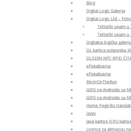
Blog
Digital Logic Galerija
Digital Logic Ltd – Foto
Tehnički sajam u
Tehnički sajam u
Digitalna logička galerij
DL kartica potpisnika 3
DL533N NFC RFID ČIT
eFiskalizacija
eFiskalizacija
ElectrOnTheRun
GIDS na Androidu sa N
GIDS na Androidu sa N
Home Page:(bs translat
Izvini
Java kartice (CPU kartic
Licenca za aktivaciju n