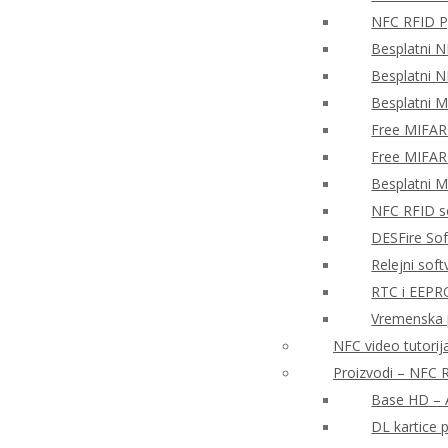
NFC RFID P
Besplatni N
Besplatni N
Besplatni 
Free MIFAR
Free MIFAR
Besplatni 
NFC RFID so
DESFire So
Relejni sof
RTC i EEPR
Vremenska 
NFC video tutorija
Proizvodi – NFC R
Base HD – A
DL kartice 