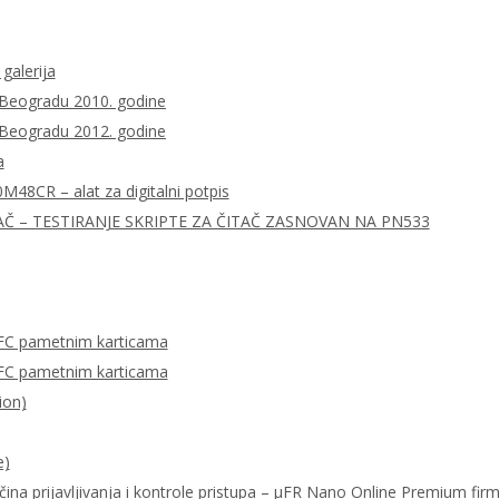
 galerija
 Beogradu 2010. godine
 Beogradu 2012. godine
a
0M48CR – alat za digitalni potpis
AČ – TESTIRANJE SKRIPTE ZA ČITAČ ZASNOVAN NA PN533
FC pametnim karticama
FC pametnim karticama
ion)
e)
ačina prijavljivanja i kontrole pristupa – μFR Nano Online Premium fi