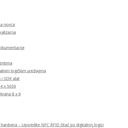
ata novca
kalizacija
dokumentacije
jentima
talnim logičkim uređajima
i SDK alat
24 x 5050
krana 8 x 6
hardvera – Uporedite NFC RFID čitač po digitalnoj logici