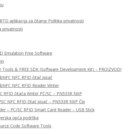
ku
D aplikacija za čitanje Politika privatnosti
 privatnosti
ID Emulation Free Software
in
r Tools & FREE SDK (Software Development Kit) – PROIZVODI
ibNFC NFC RFID čitač pisač
libNFC NFC RFID Reader Writer
C RFID čitača Writer PC/SC – PN533R NXP
/SC NFC RFID čitač pisač – PN533R NXP Čip
r – PC/SC RFID Smart Card Reader – USB Stick
tverska opća podrška
urce Code Software Tools