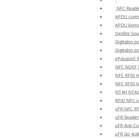
NFC Reader
APDU comma
APDU koman
Desfire So
Digitalno po
Digitalno p
ePassport 
NFC NDEF
NFC RFID mo
NFC RFID M
NT4H NTAG®
RFID NFC so
uFR NFC RF
uFR Readers
μFR Anti-Co
μFR Go jezi