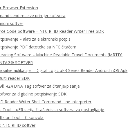
 Browser Extension
nd send receive primjer softvera
dni softver
urce Code Software – NFC RFID Reader Writer Free SDK
tpisivanje – alati za elektronski potpis
otpisivanje PDF datoteka sa NFC čitačem
Reading Software – Machine Readable Travel Documents (MRTD)
 NTAG® SOFTVER
bilne aplikacije – Digital Logic uFR Series Reader Android i iOS Apk
ulti-reader SDK
 424 DNA Tag softver za čitanje/pisanje
ftver za digitalno potpisivanje SDK
D Reader Writer Shell Command Line Interpreter
 Tool – μFR serija čitača/pisca softvera za postavljanje
llision Tool – C konzola
k NFC RFID softver