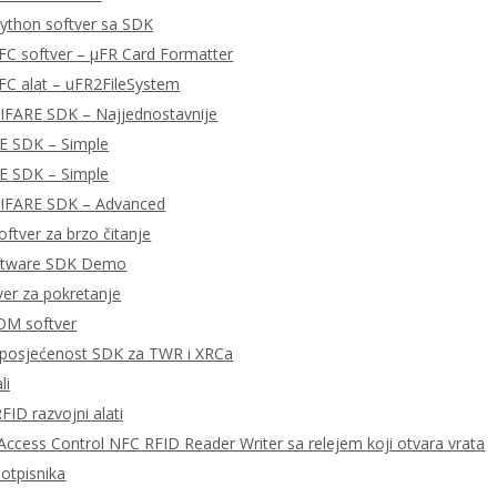
ython softver sa SDK
FC softver – μFR Card Formatter
FC alat – uFR2FileSystem
MIFARE SDK – Najjednostavnije
E SDK – Simple
E SDK – Simple
MIFARE SDK – Advanced
ftver za brzo čitanje
ftware SDK Demo
tver za pokretanje
OM softver
posjećenost SDK za TWR i XRCa
li
FID razvojni alati
ccess Control NFC RFID Reader Writer sa relejem koji otvara vrata
potpisnika