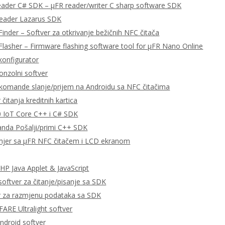
eader C# SDK – μFR reader/writer C sharp software SDK
Reader Lazarus SDK
Finder – Softver za otkrivanje bežičnih NFC čitača
Flasher – Firmware flashing software tool for μFR Nano Online
konfigurator
onzolni softver
omande slanje/prijem na Androidu sa NFC čitačima
čitanja kreditnih kartica
 IoT Core C++ i C# SDK
da Pošalji/primi C++ SDK
imjer sa μFR NFC čitačem i LCD ekranom
P Java Applet & JavaScript
ftver za čitanje/pisanje sa SDK
r za razmjenu podataka sa SDK
RE Ultralight softver
ndroid softver