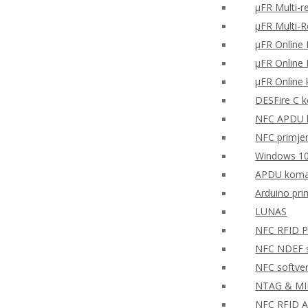
μFR Multi-r
μFR Multi-
μFR Online 
μFR Online 
μFR Online 
DESFire C k
NFC APDU k
NFC primjer 
Windows 10
APDU koman
Arduino pr
LUNAS
NFC RFID PH
NFC NDEF so
NFC softve
NTAG & MIFA
NFC RFID A