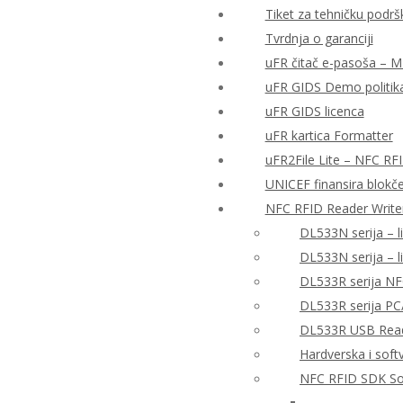
Tiket za tehničku podrš
Tvrdnja o garanciji
uFR čitač e-pasoša – MRT
uFR GIDS Demo politika
uFR GIDS licenca
uFR kartica Formatter
uFR2File Lite – NFC RF
UNICEF finansira blokče
NFC RFID Reader Write
DL533N serija – l
DL533N serija – 
DL533R serija NF
DL533R serija PC
DL533R USB Reade
Hardverska i sof
NFC RFID SDK So