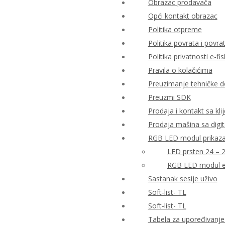
Obrazac prodavača
Opći kontakt obrazac
Politika otpreme
Politika povrata i povr
Politika privatnosti e-fis
Pravila o kolačićima
Preuzimanje tehničke 
Preuzmi SDK
Prodaja i kontakt sa kli
Prodaja mašina sa digi
RGB LED modul prikaza 
LED prsten 24 – 
RGB LED modul e
Sastanak sesije uživo
Soft-list- TL
Soft-list- TL
Tabela za upoređivanje 