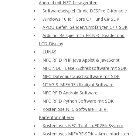
Android mit NFC-Lesegeräten
Softwarebeispiel für die DESFire C-Konsole
Windows 10 IoT Core C++ und C# SDK
APDU-Befehl Senden/Empfangen C++ SDK
Arduino-Beispiel mit μFR NFC-Reader und
LCD-Display
LUNAS
NFC RFID PHP Java Applet & JavaScript
NFC NDEF Lese-/Schreibsoftware mit SDK
NFC-Datenaustauschsoftware mit SDK
NTAG & MIFARE Ultralight Software
NFC RFID Android Software
NFC RFID Python Software mit SDK
Kostenlose NFC-Software – μFR-
Kartenformatierer
Kostenloses NFC-Tool – uFR2FileSystem
Kostenloses MIFARE-SDK – Am einfachsten