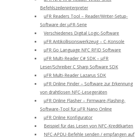
Befehlszeileninterpreter
uFR Readers Tool – Reader/Writer-Setup-
Software der μFR-Serie
Verschiedenes Digital Logic-Software
μFR Antikollisionswerkzeug – C-Konsole
μFR Go Language NFC RFID Software
μFR Multi-Reader C# SDK – μFR
Leser/Schreiber C Sharp Software SDK
μFR Multi-Reader Lazarus SDK
μFR Online Finder – Software zur Erkennung
von drahtlosen NFC-Lesegeräten
μFR Online Flasher – Firmware-Flashing-
Software-Tool für μFR Nano Online
μFR Online Konfigurator
Beispiel für das Lesen von NFC-Kreditkarten
NFC-APDU-Befehle senden / empfangen auf