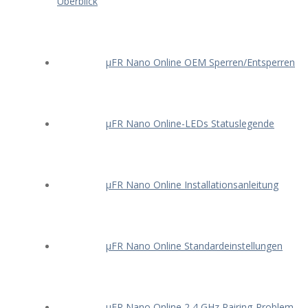
Überblick
μFR Nano Online OEM Sperren/Entsperren
μFR Nano Online-LEDs Statuslegende
μFR Nano Online Installationsanleitung
μFR Nano Online Standardeinstellungen
μFR Nano Online 2,4 GHz Pairing-Problem –