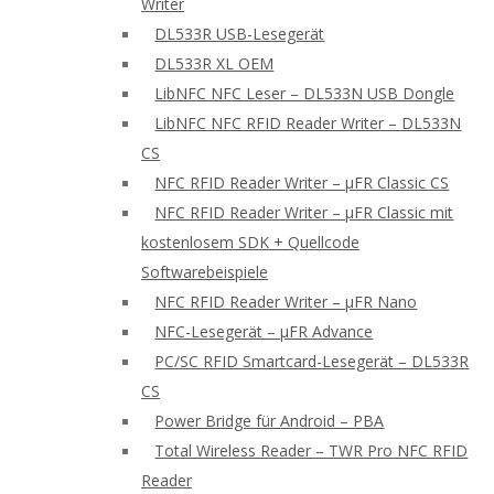
Writer
DL533R USB-Lesegerät
DL533R XL OEM
LibNFC NFC Leser – DL533N USB Dongle
LibNFC NFC RFID Reader Writer – DL533N
CS
NFC RFID Reader Writer – μFR Classic CS
NFC RFID Reader Writer – μFR Classic mit
kostenlosem SDK + Quellcode
Softwarebeispiele
NFC RFID Reader Writer – μFR Nano
NFC-Lesegerät – μFR Advance
PC/SC RFID Smartcard-Lesegerät – DL533R
CS
Power Bridge für Android – PBA
Total Wireless Reader – TWR Pro NFC RFID
Reader