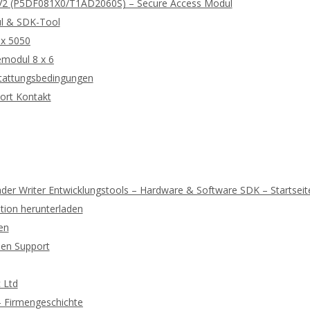
2 (P5DF081X0/T1AD2060S) – Secure Access Modul
l & SDK-Tool
 x 5050
modul 8 x 6
tattungsbedingungen
ort Kontakt
der Writer Entwicklungstools – Hardware & Software SDK – Startseit
ion herunterladen
en
hen Support
 Ltd
 – Firmengeschichte