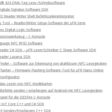
 424 DNA-Tag-Lese-/Schreibsoftware
gitale Signatur-Software SDK
 Reader Writer Shell Befehlszeileninterpreter
 Tool – Reader/Writer-Setup-Software der μFR-Serie
es Digital Logic-Software
lisionswerkzeug – C-Konsole
guage NFC RFID Software
Reader C# SDK – μFR Leser/Schreiber C Sharp Software SDK
Reader Lazarus SDK
Finder – Software zur Erkennung von drahtlosen NFC-Lesegeräten
Flasher – Firmware-Flashing-Software-Tool für μFR Nano Online
Konfigurator
r das Lesen von NFC-Kreditkarten
efehle senden / empfangen auf Android mit NFC-Lesegeräten
spiel für die DESFire C-Konsole
 IoT Core C++ und C# SDK
hl Senden/Empfangen C++ SDK