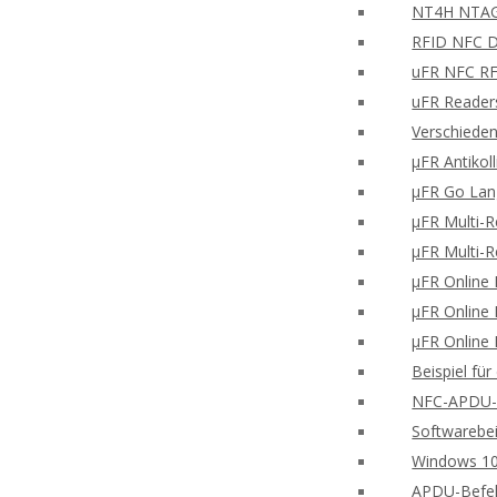
NT4H NTAG®
RFID NFC Di
uFR NFC RFD
uFR Readers
Verschieden
μFR Antikol
μFR Go Lan
μFR Multi-
μFR Multi-
μFR Online 
μFR Online 
μFR Online 
Beispiel fü
NFC-APDU-B
Softwarebei
Windows 10
APDU-Befe