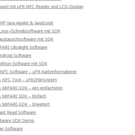
spiel mit μFR NFC-Reader und LCD-Display
P Java Applet & JavaScript
ese-/Schreibsoftware mit SDK
ustauschsoftware mit SDK
ARE Ultralight Software
ndroid Software
ython Software mit SDK
 NFC-Software – μFR-Kartenformatierer
s NFC-Tool – uFR2FileSystem
s MIFARE-SDK – Am einfachsten
s MIFARE SDK – Einfach
s MIFARE-SDK – Erweitert
ast Read Software
ftware SDK Demo
ger-Software