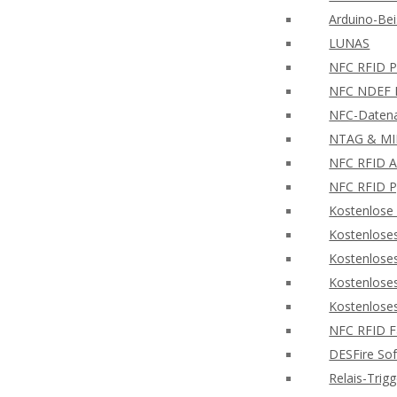
Arduino-Bei
LUNAS
NFC RFID PH
NFC NDEF L
NFC-Datena
NTAG & MIF
NFC RFID A
NFC RFID P
Kostenlose
Kostenlose
Kostenlose
Kostenlose
Kostenlose
NFC RFID F
DESFire So
Relais-Trig