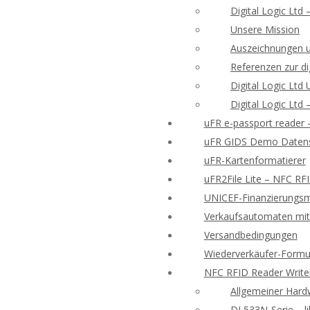
Digital Logic Ltd
Unsere Mission
Auszeichnungen 
Referenzen zur di
Digital Logic Lt
Digital Logic Ltd
uFR e-passport reader
uFR GIDS Demo Datens
uFR-Kartenformatierer
uFR2File Lite – NFC RF
UNICEF-Finanzierungsmö
Verkaufsautomaten mit 
Versandbedingungen
Wiederverkäufer-Formu
NFC RFID Reader Write
Allgemeiner Hard
DL533N-Serie – l