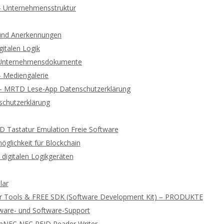
 – Unternehmensstruktur
und Anerkennungen
gitalen Logik
d Unternehmensdokumente
 – Mediengalerie
 – MRTD Lese-App Datenschutzerklärung
chutzerklärung
ID Tastatur Emulation Freie Software
glichkeit für Blockchain
digitalen Logikgeräten
lar
r Tools & FREE SDK (Software Development Kit) – PRODUKTE
ware- und Software-Support
ibNFC NFC RFID Reader Writer