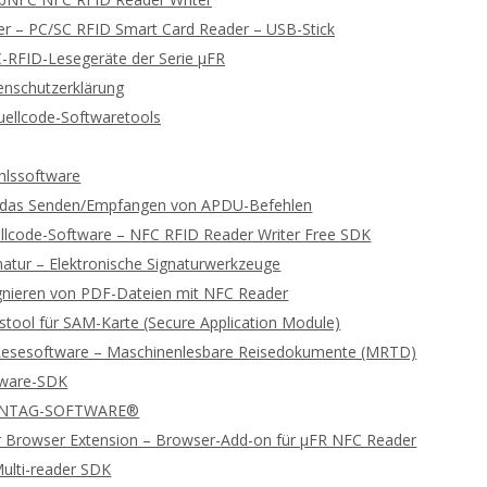
 – PC/SC RFID Smart Card Reader – USB-Stick
-RFID-Lesegeräte der Serie μFR
enschutzerklärung
ellcode-Softwaretools
lssoftware
ür das Senden/Empfangen von APDU-Befehlen
llcode-Software – NFC RFID Reader Writer Free SDK
gnatur – Elektronische Signaturwerkzeuge
ignieren von PDF-Dateien mit NFC Reader
stool für SAM-Karte (Secure Application Module)
Lesesoftware – Maschinenlesbare Reisedokumente (MRTD)
tware-SDK
 NTAG-SOFTWARE®
 Browser Extension – Browser-Add-on für μFR NFC Reader
ulti-reader SDK