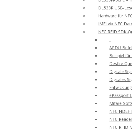
DL533R USB-Leser
Hardware für NFC
IMEI via NFC Dat
NFC RFID SDK-Qu
APDU-Befeh
Beispiel f
Desfire Que
Digitale Si
Digitales S
Entwicklung
ePassport 
Mifare-Sof
NFC NDEF
NFC Reader
NFC RFID M