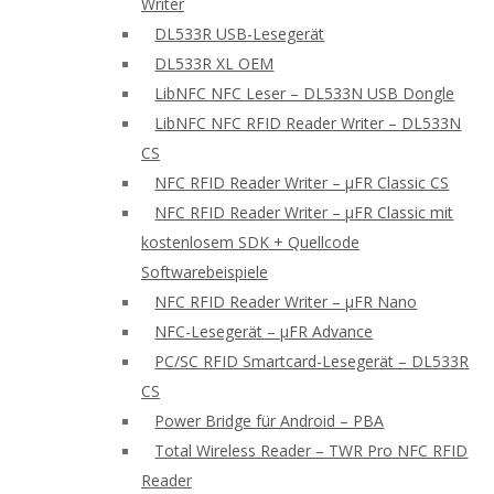
Writer
DL533R USB-Lesegerät
DL533R XL OEM
LibNFC NFC Leser – DL533N USB Dongle
LibNFC NFC RFID Reader Writer – DL533N
CS
NFC RFID Reader Writer – μFR Classic CS
NFC RFID Reader Writer – μFR Classic mit
kostenlosem SDK + Quellcode
Softwarebeispiele
NFC RFID Reader Writer – μFR Nano
NFC-Lesegerät – μFR Advance
PC/SC RFID Smartcard-Lesegerät – DL533R
CS
Power Bridge für Android – PBA
Total Wireless Reader – TWR Pro NFC RFID
Reader