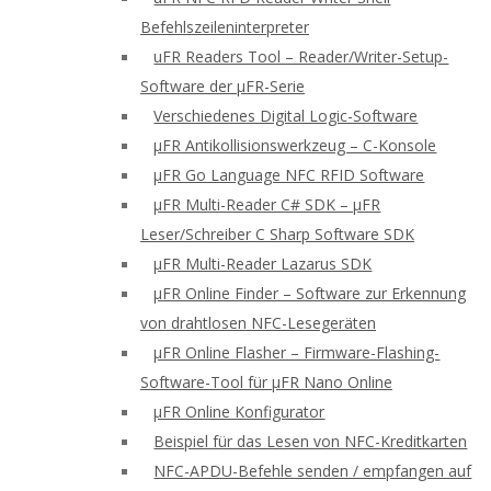
Befehlszeileninterpreter
uFR Readers Tool – Reader/Writer-Setup-
Software der μFR-Serie
Verschiedenes Digital Logic-Software
μFR Antikollisionswerkzeug – C-Konsole
μFR Go Language NFC RFID Software
μFR Multi-Reader C# SDK – μFR
Leser/Schreiber C Sharp Software SDK
μFR Multi-Reader Lazarus SDK
μFR Online Finder – Software zur Erkennung
von drahtlosen NFC-Lesegeräten
μFR Online Flasher – Firmware-Flashing-
Software-Tool für μFR Nano Online
μFR Online Konfigurator
Beispiel für das Lesen von NFC-Kreditkarten
NFC-APDU-Befehle senden / empfangen auf