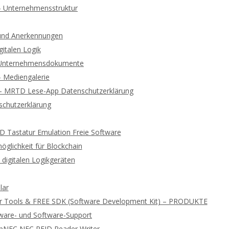
 – Unternehmensstruktur
und Anerkennungen
gitalen Logik
d Unternehmensdokumente
 – Mediengalerie
 – MRTD Lese-App Datenschutzerklärung
chutzerklärung
ID Tastatur Emulation Freie Software
glichkeit für Blockchain
digitalen Logikgeräten
lar
r Tools & FREE SDK (Software Development Kit) – PRODUKTE
ware- und Software-Support
ibNFC NFC RFID Reader Writer