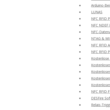
Arduino-Bei
LUNAS
NFC RFID PH
NFC NDEF L
NFC-Datena
NTAG & MIF
NFC RFID A
NFC RFID P
Kostenlose
Kostenlose
Kostenlose
Kostenlose
Kostenlose
NFC RFID F
DESFire So
Relais-Trig