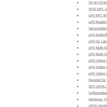
NT4H NTAG®
RFID NFC Di
uFR NFC RFD
uFR Readers
Verschieden
μFR Antikol
μFR Go Lan
μFR Multi-
μFR Multi-
μFR Online 
μFR Online 
μFR Online 
Beispiel fü
NFC-APDU-B
Softwarebei
Windows 10
APDU-Befe