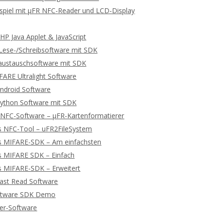
spiel mit μFR NFC-Reader und LCD-Display
P Java Applet & JavaScript
ese-/Schreibsoftware mit SDK
ustauschsoftware mit SDK
ARE Ultralight Software
ndroid Software
ython Software mit SDK
 NFC-Software – μFR-Kartenformatierer
s NFC-Tool – uFR2FileSystem
s MIFARE-SDK – Am einfachsten
s MIFARE SDK – Einfach
s MIFARE-SDK – Erweitert
ast Read Software
ftware SDK Demo
ger-Software