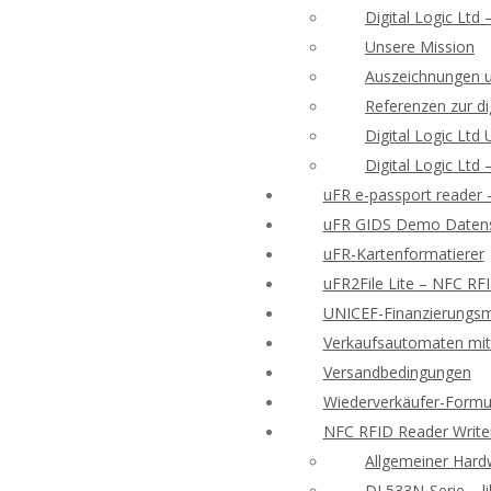
Digital Logic Ltd
Unsere Mission
Auszeichnungen 
Referenzen zur di
Digital Logic Lt
Digital Logic Ltd
uFR e-passport reader
uFR GIDS Demo Datens
uFR-Kartenformatierer
uFR2File Lite – NFC RF
UNICEF-Finanzierungsmö
Verkaufsautomaten mit 
Versandbedingungen
Wiederverkäufer-Formu
NFC RFID Reader Write
Allgemeiner Hard
DL533N-Serie – l