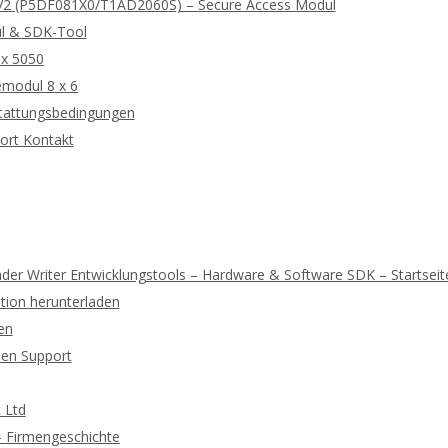
2 (P5DF081X0/T1AD2060S) – Secure Access Modul
l & SDK-Tool
 x 5050
modul 8 x 6
tattungsbedingungen
ort Kontakt
der Writer Entwicklungstools – Hardware & Software SDK – Startseit
ion herunterladen
en
hen Support
 Ltd
 – Firmengeschichte