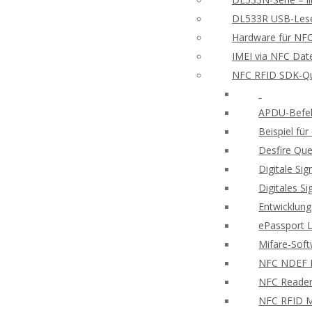
DL533R USB-Leser
Hardware für NFC
IMEI via NFC Dat
NFC RFID SDK-Qu
APDU-Befeh
Beispiel f
Desfire Que
Digitale Si
Digitales S
Entwicklung
ePassport 
Mifare-Sof
NFC NDEF
NFC Reader
NFC RFID M