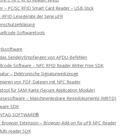
 – PC/SC RFID Smart Card Reader – USB-Stick
-RFID-Lesegeräte der Serie μFR
enschutzerklärung
ellcode-Softwaretools
lssoftware
ür das Senden/Empfangen von APDU-Befehlen
llcode-Software – NFC RFID Reader Writer Free SDK
gnatur – Elektronische Signaturwerkzeuge
ignieren von PDF-Dateien mit NFC Reader
stool für SAM-Karte (Secure Application Module)
Lesesoftware – Maschinenlesbare Reisedokumente (MRTD)
tware-SDK
 NTAG-SOFTWARE®
 Browser Extension – Browser-Add-on für μFR NFC Reader
ulti-reader SDK