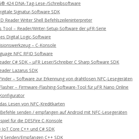
 424 DNA-Tag-Lese-/Schreibsoftware
gitale Signatur-Software SDK
 Reader Writer Shell Befehlszeileninterpreter
 Tool – Reader/Writer-Setup-Software der μFR-Serie
es Digital Logic-Software
lisionswerkzeug – C-Konsole
guage NFC RFID Software
Reader C# SDK – μFR Leser/Schreiber C Sharp Software SDK
Reader Lazarus SDK
Finder – Software zur Erkennung von drahtlosen NFC-Lesegeräten
Flasher – Firmware-Flashing-Software-Tool für μFR Nano Online
Konfigurator
r das Lesen von NFC-Kreditkarten
efehle senden / empfangen auf Android mit NFC-Lesegeräten
spiel für die DESFire C-Konsole
 IoT Core C++ und C# SDK
hl Senden/Empfangen C++ SDK