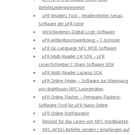
Befehlszeileninterpreter
uFR Readers Tool – Reader/Writer-Setup-
Software der μFR-Serie
Verschiedenes Digital Logic-Software
μFR Antikollisionswerkzeug – C-Konsole
μFR Go Language NFC RFID Software
μFR Multi-Reader C# SDK – μFR
Leser/Schreiber C Sharp Software SDK
μFR Multi-Reader Lazarus SDK
μFR Online Finder – Software zur Erkennung
von drahtlosen NFC-Lesegeräten
μFR Online Flasher – Firmware-Flashing-
Software-Tool für μFR Nano Online
μFR Online Konfigurator
Beispiel für das Lesen von NFC-Kreditkarten
NFC-APDU-Befehle senden / empfangen auf