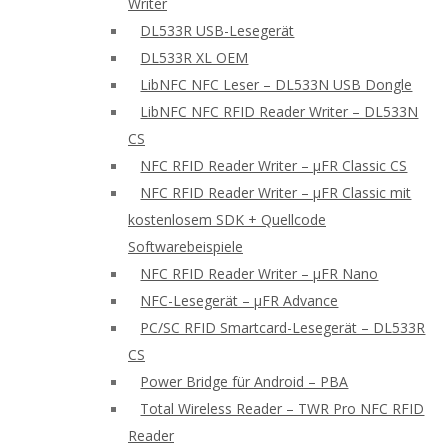
Writer
DL533R USB-Lesegerät
DL533R XL OEM
LibNFC NFC Leser – DL533N USB Dongle
LibNFC NFC RFID Reader Writer – DL533N
CS
NFC RFID Reader Writer – μFR Classic CS
NFC RFID Reader Writer – μFR Classic mit
kostenlosem SDK + Quellcode
Softwarebeispiele
NFC RFID Reader Writer – μFR Nano
NFC-Lesegerät – μFR Advance
PC/SC RFID Smartcard-Lesegerät – DL533R
CS
Power Bridge für Android – PBA
Total Wireless Reader – TWR Pro NFC RFID
Reader