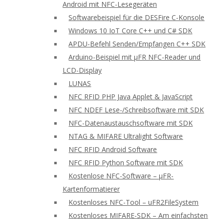
Android mit NFC-Lesegeräten
Softwarebeispiel für die DESFire C-Konsole
Windows 10 IoT Core C++ und C# SDK
APDU-Befehl Senden/Empfangen C++ SDK
Arduino-Beispiel mit μFR NFC-Reader und
LCD-Display
LUNAS
NFC RFID PHP Java Applet & JavaScript
NFC NDEF Lese-/Schreibsoftware mit SDK
NFC-Datenaustauschsoftware mit SDK
NTAG & MIFARE Ultralight Software
NFC RFID Android Software
NFC RFID Python Software mit SDK
Kostenlose NFC-Software – μFR-
Kartenformatierer
Kostenloses NFC-Tool – uFR2FileSystem
Kostenloses MIFARE-SDK – Am einfachsten