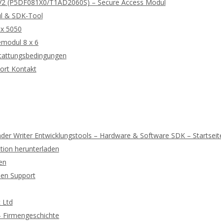
2 (P5DF081X0/T1AD2060S) – Secure Access Modul
l & SDK-Tool
 x 5050
modul 8 x 6
tattungsbedingungen
ort Kontakt
der Writer Entwicklungstools – Hardware & Software SDK – Startseit
ion herunterladen
en
hen Support
 Ltd
 – Firmengeschichte