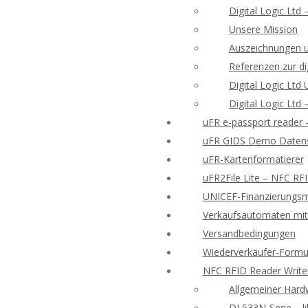
Digital Logic Ltd
Unsere Mission
Auszeichnungen 
Referenzen zur di
Digital Logic Lt
Digital Logic Ltd
uFR e-passport reader
uFR GIDS Demo Datens
uFR-Kartenformatierer
uFR2File Lite – NFC RF
UNICEF-Finanzierungsmö
Verkaufsautomaten mit 
Versandbedingungen
Wiederverkäufer-Formu
NFC RFID Reader Write
Allgemeiner Hard
DL533N-Serie – l