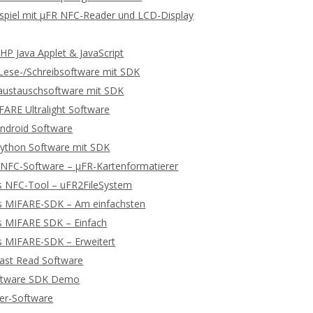
spiel mit μFR NFC-Reader und LCD-Display
P Java Applet & JavaScript
ese-/Schreibsoftware mit SDK
ustauschsoftware mit SDK
ARE Ultralight Software
ndroid Software
ython Software mit SDK
 NFC-Software – μFR-Kartenformatierer
s NFC-Tool – uFR2FileSystem
s MIFARE-SDK – Am einfachsten
s MIFARE SDK – Einfach
s MIFARE-SDK – Erweitert
ast Read Software
ftware SDK Demo
ger-Software