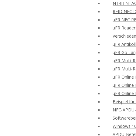
NT4H NTAG®
RFID NFC Di
uFR NFC RFD
uFR Readers
Verschieden
μFR Antikol
μFR Go Lan
μFR Multi-
μFR Multi-
μFR Online 
μFR Online 
μFR Online 
Beispiel fü
NFC-APDU-B
Softwarebei
Windows 10
APDU-Befe