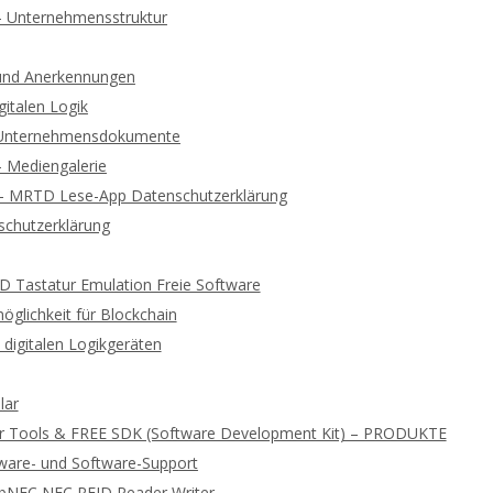
 – Unternehmensstruktur
und Anerkennungen
gitalen Logik
d Unternehmensdokumente
 – Mediengalerie
 – MRTD Lese-App Datenschutzerklärung
chutzerklärung
ID Tastatur Emulation Freie Software
glichkeit für Blockchain
digitalen Logikgeräten
lar
r Tools & FREE SDK (Software Development Kit) – PRODUKTE
ware- und Software-Support
ibNFC NFC RFID Reader Writer