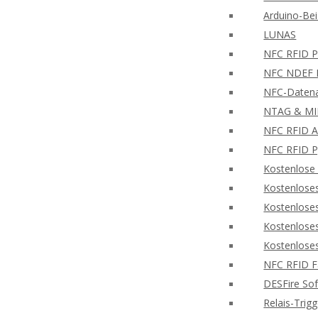
Arduino-Bei
LUNAS
NFC RFID PH
NFC NDEF L
NFC-Datena
NTAG & MIF
NFC RFID A
NFC RFID P
Kostenlose
Kostenlose
Kostenlose
Kostenlose
Kostenlose
NFC RFID F
DESFire So
Relais-Trig