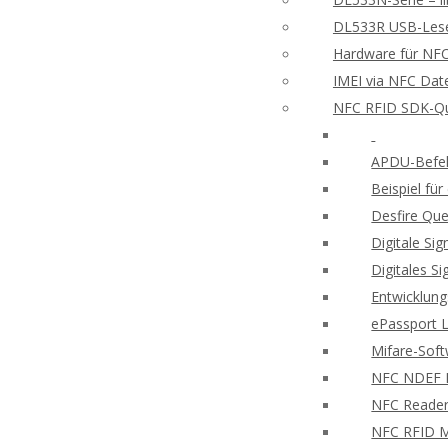
DL533R USB-Leser
Hardware für NFC
IMEI via NFC Dat
NFC RFID SDK-Qu
APDU-Befeh
Beispiel f
Desfire Que
Digitale Si
Digitales S
Entwicklung
ePassport 
Mifare-Sof
NFC NDEF
NFC Reader
NFC RFID M