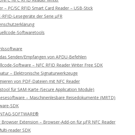
 – PC/SC RFID Smart Card Reader – USB-Stick
-RFID-Lesegeräte der Serie μFR
enschutzerklärung
ellcode-Softwaretools
lssoftware
ür das Senden/Empfangen von APDU-Befehlen
llcode-Software – NFC RFID Reader Writer Free SDK
gnatur – Elektronische Signaturwerkzeuge
ignieren von PDF-Dateien mit NFC Reader
stool für SAM-Karte (Secure Application Module)
Lesesoftware – Maschinenlesbare Reisedokumente (MRTD)
tware-SDK
 NTAG-SOFTWARE®
 Browser Extension – Browser-Add-on für μFR NFC Reader
ulti-reader SDK