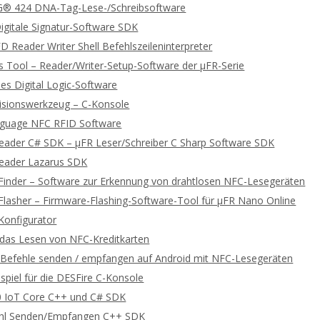
 424 DNA-Tag-Lese-/Schreibsoftware
gitale Signatur-Software SDK
 Reader Writer Shell Befehlszeileninterpreter
 Tool – Reader/Writer-Setup-Software der μFR-Serie
es Digital Logic-Software
lisionswerkzeug – C-Konsole
guage NFC RFID Software
Reader C# SDK – μFR Leser/Schreiber C Sharp Software SDK
Reader Lazarus SDK
Finder – Software zur Erkennung von drahtlosen NFC-Lesegeräten
Flasher – Firmware-Flashing-Software-Tool für μFR Nano Online
Konfigurator
r das Lesen von NFC-Kreditkarten
efehle senden / empfangen auf Android mit NFC-Lesegeräten
spiel für die DESFire C-Konsole
 IoT Core C++ und C# SDK
hl Senden/Empfangen C++ SDK