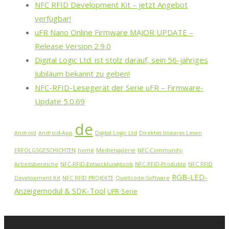
NFC RFID Development Kit – jetzt Angebot
verfügbar!
uFR Nano Online Firmware MAJOR UPDATE –
Release Version 2.9.0
Digital Logic Ltd. ist stolz darauf, sein 56-jähriges
Jubiläum bekannt zu geben!
NFC-RFID-Lesegerät der Serie uFR – Firmware-
Update 5.0.69
de
Android
Android-App
Digital Logic Ltd
Direktes lineares Lesen
ERFOLGSGESCHICHTEN
home
Mediengalerie
NFC-Community-
Arbeitsbereiche
NFC-RFID-Entwicklungstools
NFC-RFID-Produkte
NFC RFID
RGB-LED-
Development Kit
NFC RFID PROJEKTE
Quellcode-Software
Anzeigemodul & SDK-Tool
UFR-Serie