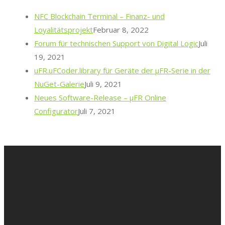
NFC Blockchain Terminal – Finanz- und
Loyalitätsprojekt
Februar 8, 2022
Forum für technischen Support von Digital Logic
Juli
19, 2021
uFR.uFCoder.library für Geräte der μFR-Serie in der
NuGet-Galerie
Juli 9, 2021
Neues Software-Release – μFR Online
Configurator
Juli 7, 2021