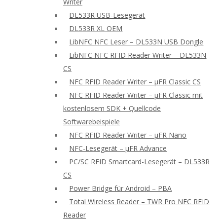
Writer
DL533R USB-Lesegerät
DL533R XL OEM
LibNFC NFC Leser – DL533N USB Dongle
LibNFC NFC RFID Reader Writer – DL533N
CS
NFC RFID Reader Writer – μFR Classic CS
NFC RFID Reader Writer – μFR Classic mit
kostenlosem SDK + Quellcode
Softwarebeispiele
NFC RFID Reader Writer – μFR Nano
NFC-Lesegerät – μFR Advance
PC/SC RFID Smartcard-Lesegerät – DL533R
CS
Power Bridge für Android – PBA
Total Wireless Reader – TWR Pro NFC RFID
Reader