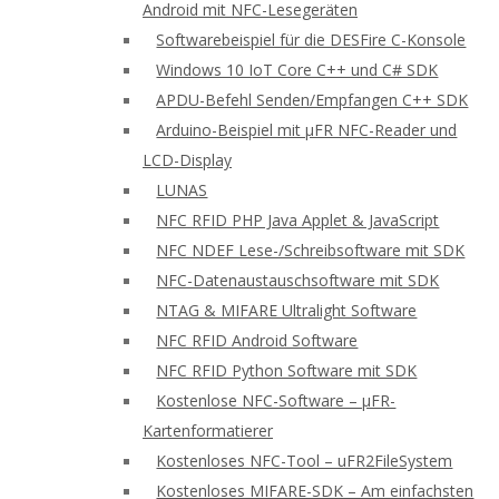
Android mit NFC-Lesegeräten
Softwarebeispiel für die DESFire C-Konsole
Windows 10 IoT Core C++ und C# SDK
APDU-Befehl Senden/Empfangen C++ SDK
Arduino-Beispiel mit μFR NFC-Reader und
LCD-Display
LUNAS
NFC RFID PHP Java Applet & JavaScript
NFC NDEF Lese-/Schreibsoftware mit SDK
NFC-Datenaustauschsoftware mit SDK
NTAG & MIFARE Ultralight Software
NFC RFID Android Software
NFC RFID Python Software mit SDK
Kostenlose NFC-Software – μFR-
Kartenformatierer
Kostenloses NFC-Tool – uFR2FileSystem
Kostenloses MIFARE-SDK – Am einfachsten