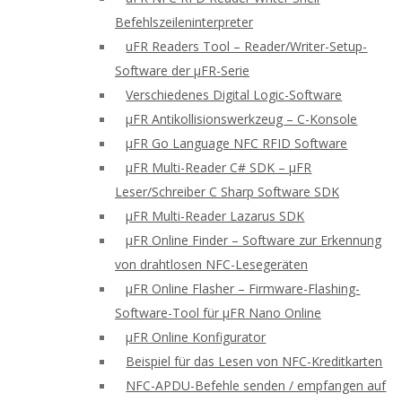
Befehlszeileninterpreter
uFR Readers Tool – Reader/Writer-Setup-
Software der μFR-Serie
Verschiedenes Digital Logic-Software
μFR Antikollisionswerkzeug – C-Konsole
μFR Go Language NFC RFID Software
μFR Multi-Reader C# SDK – μFR
Leser/Schreiber C Sharp Software SDK
μFR Multi-Reader Lazarus SDK
μFR Online Finder – Software zur Erkennung
von drahtlosen NFC-Lesegeräten
μFR Online Flasher – Firmware-Flashing-
Software-Tool für μFR Nano Online
μFR Online Konfigurator
Beispiel für das Lesen von NFC-Kreditkarten
NFC-APDU-Befehle senden / empfangen auf