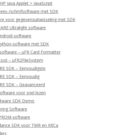
P Java Applet > JavaScript
ees-/schrijfsoftware met SDK
re voor gegevensuitwisseling met SDK
RE Ultralight software
ndroid-software
ython-software met SDK
software – μFR Card Formatter
tool – uFR2FileSystem
ARE SDK – Eenvoudigste
ARE SDK – Eenvoudig
ARE SDK – Geavanceerd
ftware voor snel lezen
ftware SDK Demo
ering Software
EPROM-software
dance SDK voor TWR en XRCa
dies