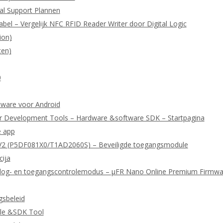
cal Support Plannen
abel – Vergelijk NFC RFID Reader Writer door Digital Logic
ion)
ten)
0
ftware voor Android
r Development Tools – Hardware &software SDK – Startpagina
e app
2 (P5DF081X0/T1AD2060S) – Beveiligde toegangsmodule
cija
or log- en toegangscontrolemodus – μFR Nano Online Premium Firmwa
gsbeleid
le &SDK Tool