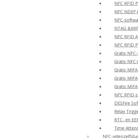
NFC RFID PH
NFC NDEF-l
NFC-softwa
NTAG &MIFA
NFC RFID A
NFC RFID P
Gratis NFC-
Gratis NFC-
Gratis MIF
Gratis MIF
Gratis MIF
NFC RFID-so
DESFire So
Relay Trigg
RTC- en E
Time Atten
NFC-videozelfstu