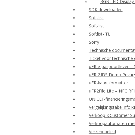
RGB LED Display 
SDK downloaden
Soft-list
Soft-list
Softlist- TL
Sorry
Technische documenta
Ticket voor technische
uFR e-paspoortlezer – 
uFR GIDS Demo Privacy
uFR-kaart formatter
uFR2File Lite – NFC RF
UNICEF-financieringsmo
Vergelijkingstabel nfc 
Verkoop &Customer Su
Verkoopautomaten met d
Verzendbeleid