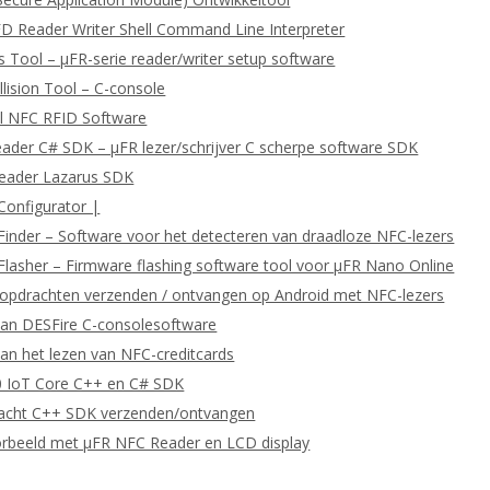
D Reader Writer Shell Command Line Interpreter
 Tool – μFR-serie reader/writer setup software
llision Tool – C-console
l NFC RFID Software
eader C# SDK – μFR lezer/schrijver C scherpe software SDK
Reader Lazarus SDK
Configurator |
Finder – Software voor het detecteren van draadloze NFC-lezers
Flasher – Firmware flashing software tool voor μFR Nano Online
pdrachten verzenden / ontvangen op Android met NFC-lezers
van DESFire C-consolesoftware
an het lezen van NFC-creditcards
 IoT Core C++ en C# SDK
cht C++ SDK verzenden/ontvangen
orbeeld met μFR NFC Reader en LCD display