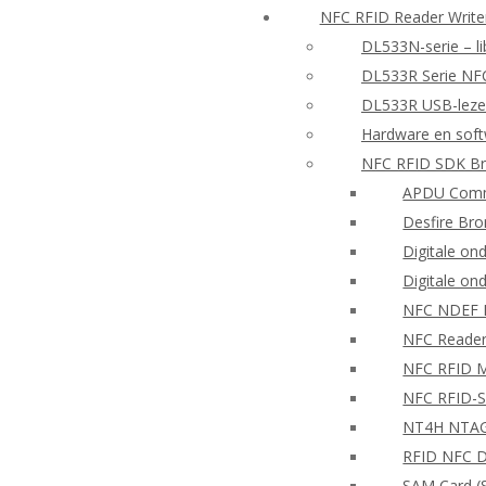
NFC RFID Reader Writ
DL533N-serie – li
DL533R Serie NF
DL533R USB-lezer
Hardware en sof
NFC RFID SDK Br
APDU Comm
Desfire Bro
Digitale on
Digitale on
NFC NDEF
NFC Reader
NFC RFID Mo
NFC RFID-S
NT4H NTAG®
RFID NFC D
SAM Card (S