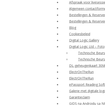
Afspraak voor livesessi
Algemeen contactformu
Bestellingen & Reserve
Bestellingen & Reserve
Blog
Cookiesbeleid
Digital Logic Gallery
Digital Logic Ltd – Foto
Technische Beurs
Technische Beurs
DL-geheugenkaart 30
ElectrOnTheRun
ElectrOnTheRun
ePassport Reading Sof
Galerie met digitale log
Garantieclaim
GIDS na Androidu sa N