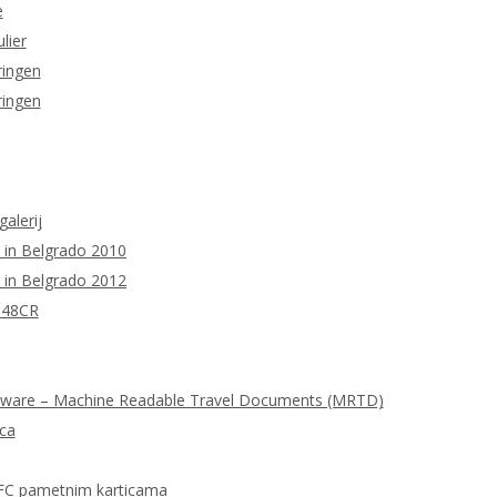
e
lier
ringen
ringen
galerij
 in Belgrado 2010
 in Belgrado 2012
M48CR
tware – Machine Readable Travel Documents (MRTD)
ica
FC pametnim karticama