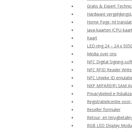
Gratis & Expert Techni
Hardware vergelijkingst
Home Page: (nl translat
Java-kaarten (CPU-kaar
Kaart
LED-ring 24 – 24 x 505
Media over ons
NFC Digital Signing-so
NFC RFID Reader Write
NFC Unieke ID emulati
NXP MIFARE(R) SAM AV
Privacybeleid e-fiskaliza
Registratielicentie vo
Reseller formulier
Retour- en terugbetalin
RGB LED Display Modu