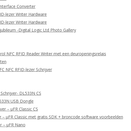
nterface Converter
ID-lezer Writer Hardware
ID-lezer Writer Hardware
 jubileum -Digital Logic Ltd Photo Gallery
ol NFC RFID Reader Writer met een deuropeningsrelais
ten
C NFC RFID-lezer Schrijver
 Schrijver- DL533N CS
L533N USB Dongle
ver – μFR Classic CS
 – μFR Classic met gratis SDK + broncode software voorbeelden
er – μFR Nano