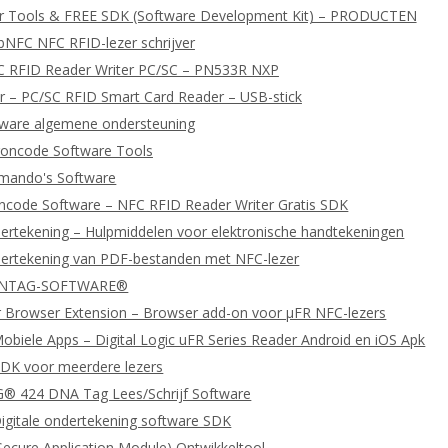
er Tools & FREE SDK (Software Development Kit) – PRODUCTEN
bNFC NFC RFID-lezer schrijver
C RFID Reader Writer PC/SC – PN533R NXP
 – PC/SC RFID Smart Card Reader – USB-stick
tware algemene ondersteuning
oncode Software Tools
ando's Software
ncode Software – NFC RFID Reader Writer Gratis SDK
dertekening – Hulpmiddelen voor elektronische handtekeningen
dertekening van PDF-bestanden met NFC-lezer
 NTAG-SOFTWARE®
 Browser Extension – Browser add-on voor μFR NFC-lezers
biele Apps – Digital Logic uFR Series Reader Android en iOS Apk
DK voor meerdere lezers
 424 DNA Tag Lees/Schrijf Software
igitale ondertekening software SDK
ecure Application Module) Ontwikkeltool