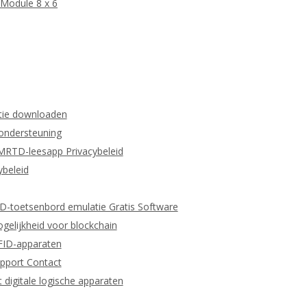
Module 8 x 6
tie downloaden
 ondersteuning
MRTD-leesapp Privacybeleid
beleid
ID-toetsenbord emulatie Gratis Software
gelijkheid voor blockchain
RFID-apparaten
pport Contact
igitale logische apparaten