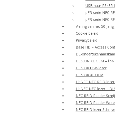
USB naar RS485 I
μFR-serie NFC RF
μFR-serie NFC RF
Viering van het 50-jarig
Cookie-beleid
Privacybeleid
Base HD – Access Contr
DL-ondertekenaarskaar
DL533N XL OEM – libNF
DL533R USB-lezer
DL533R XL OEM
LibNFC NFC RFID-lezer
LibNFC NFC-lezer – D
NFC RFID Reader Schrij
NFC RFID Reader Writer
NFC RFID-lezer Schrijv