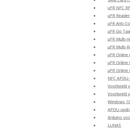
uFR NFC RF
uFR Readers
μFR Anti-Co
μFR Go Taa
μFR Multi-r
μFR Multi-
μFR Online 
μFR Online 
μFR Online 
NFC APDU-o
Voorbeeld 
Voorbeeld v
Windows 10
APDU-opdra
Arduino vo
LUNAS