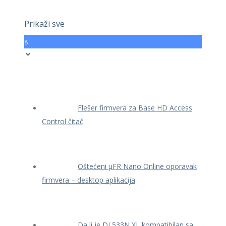
Prikaži sve
8
Flešer firmvera za Base HD Access
Control čitač
Oštećeni μFR Nano Online oporavak
firmvera – desktop aplikacija
Da li je DL533N XL kompatibilan sa