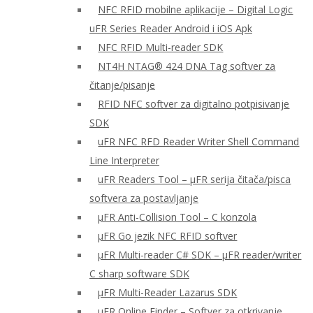
NFC RFID mobilne aplikacije – Digital Logic
uFR Series Reader Android i iOS Apk
NFC RFID Multi-reader SDK
NT4H NTAG® 424 DNA Tag softver za
čitanje/pisanje
RFID NFC softver za digitalno potpisivanje
SDK
uFR NFC RFD Reader Writer Shell Command
Line Interpreter
uFR Readers Tool – μFR serija čitača/pisca
softvera za postavljanje
μFR Anti-Collision Tool – C konzola
μFR Go jezik NFC RFID softver
μFR Multi-reader C# SDK – μFR reader/writer
C sharp software SDK
μFR Multi-Reader Lazarus SDK
μFR Online Finder – Softver za otkrivanje