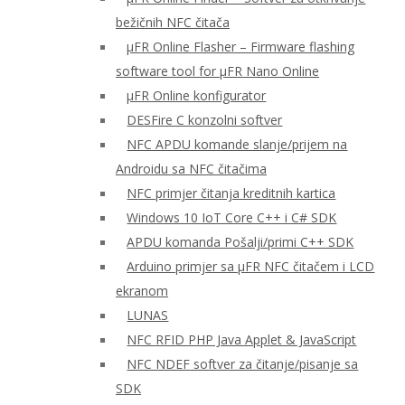
bežičnih NFC čitača
μFR Online Flasher – Firmware flashing
software tool for μFR Nano Online
μFR Online konfigurator
DESFire C konzolni softver
NFC APDU komande slanje/prijem na
Androidu sa NFC čitačima
NFC primjer čitanja kreditnih kartica
Windows 10 IoT Core C++ i C# SDK
APDU komanda Pošalji/primi C++ SDK
Arduino primjer sa μFR NFC čitačem i LCD
ekranom
LUNAS
NFC RFID PHP Java Applet & JavaScript
NFC NDEF softver za čitanje/pisanje sa
SDK