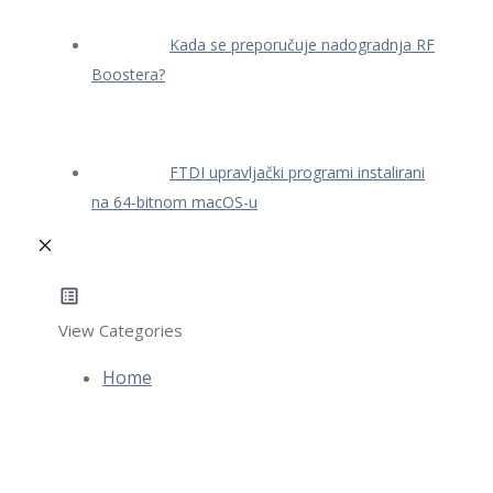
Kada se preporučuje nadogradnja RF
Boostera?
FTDI upravljački programi instalirani
na 64-bitnom macOS-u
View Categories
Home