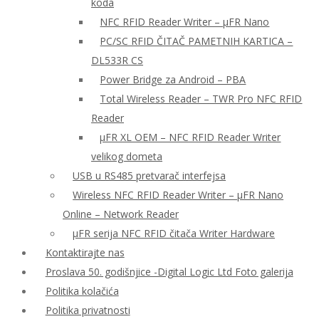
koda
NFC RFID Reader Writer – μFR Nano
PC/SC RFID ČITAČ PAMETNIH KARTICA –
DL533R CS
Power Bridge za Android – PBA
Total Wireless Reader – TWR Pro NFC RFID
Reader
µFR XL OEM – NFC RFID Reader Writer
velikog dometa
USB u RS485 pretvarač interfejsa
Wireless NFC RFID Reader Writer – μFR Nano
Online – Network Reader
μFR serija NFC RFID čitača Writer Hardware
Kontaktirajte nas
Proslava 50. godišnjice -Digital Logic Ltd Foto galerija
Politika kolačića
Politika privatnosti