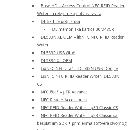
Base HD – Access Control NFC RFID Reader
Writer sa relejem koji otvara vrata
DL kartice potpisnika
DL memorijska kartica 30M48CR
DL533N XL OEM – libNFC NFC RFID Reader
Writer
DL533R USB čitač
DL533R XL OEM
LibNFC NFC čitač – DL533N USB Dongle
LibNFC NFC RFID Reader Writer- DL533N
CS
NFC čitač – μFR Advance
NFC Reader Accessories
NFC RFID Reader Writer – μFR Classic CS
NFC RFID Reader Writer – μFR Classic sa
besplatnim SDK + primjerima softvera izvornog