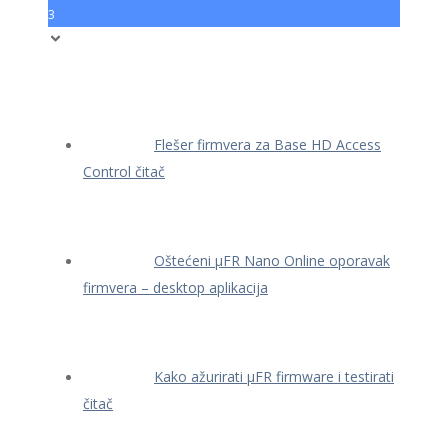
3
Flešer firmvera za Base HD Access
Control čitač
Oštećeni μFR Nano Online oporavak
firmvera – desktop aplikacija
Kako ažurirati μFR firmware i testirati
čitač