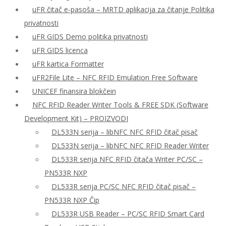
uFR čitač e-pasoša – MRTD aplikacija za čitanje Politika
privatnosti
uFR GIDS Demo politika privatnosti
uFR GIDS licenca
uFR kartica Formatter
uFR2File Lite – NFC RFID Emulation Free Software
UNICEF finansira blokčein
NFC RFID Reader Writer Tools & FREE SDK (Software
Development Kit) – PROIZVODI
DL533N serija – libNFC NFC RFID čitač pisač
DL533N serija – libNFC NFC RFID Reader Writer
DL533R serija NFC RFID čitača Writer PC/SC –
PN533R NXP
DL533R serija PC/SC NFC RFID čitač pisač –
PN533R NXP Čip
DL533R USB Reader – PC/SC RFID Smart Card