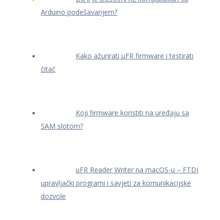
Arduino podešavanjem?
Kako ažurirati μFR firmware i testirati
čitač
Koji firmware koristiti na uređaju sa
SAM slotom?
uFR Reader Writer na macOS-u – FTDI
upravljački programi i savjeti za komunikacijske
dozvole