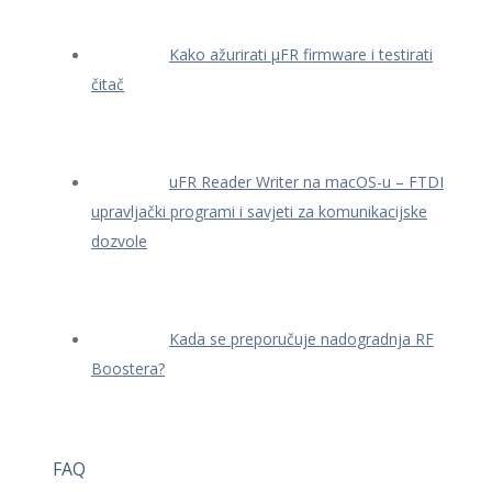
Kako ažurirati μFR firmware i testirati
čitač
uFR Reader Writer na macOS-u – FTDI
upravljački programi i savjeti za komunikacijske
dozvole
Kada se preporučuje nadogradnja RF
Boostera?
FAQ