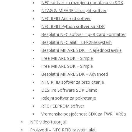
NFC softver za razmjenu podataka sa SDK
NTAG & MIFARE Ultralight softver
NFC RFID Android softver
NFC RFID Python softver sa SDK
Besplatni NFC softver – μFR Card Formatter
Besplatni NFC alat – uFR2FileSystem
Besplatni MIFARE SDK – Najjednostavnije
Free MIFARE SDK – Simple
Free MIFARE SDK – Simple
Besplatni MIFARE SDK – Advanced
NFC RFID softver za brzo čitanje
DESFire Software SDK Demo
Relejni softver za pokretanje
RTC i EEPROM softver
Vremenska posjećenost SDK za TWR i XRCa
NFC video tutorijali
Proizvodi – NFC RFID razvojni alati