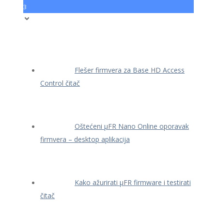
3
Flešer firmvera za Base HD Access
Control čitač
Oštećeni μFR Nano Online oporavak
firmvera – desktop aplikacija
Kako ažurirati μFR firmware i testirati
čitač