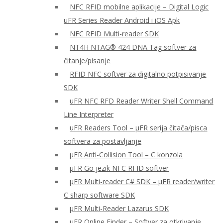
NFC RFID mobilne aplikacije – Digital Logic
uFR Series Reader Android i iOS Apk
NFC RFID Multi-reader SDK
NT4H NTAG® 424 DNA Tag softver za
čitanje/pisanje
RFID NFC softver za digitalno potpisivanje
SDK
uFR NFC RFD Reader Writer Shell Command
Line Interpreter
uFR Readers Tool – μFR serija čitača/pisca
softvera za postavljanje
μFR Anti-Collision Tool – C konzola
μFR Go jezik NFC RFID softver
μFR Multi-reader C# SDK – μFR reader/writer
C sharp software SDK
μFR Multi-Reader Lazarus SDK
μFR Online Finder – Softver za otkrivanje