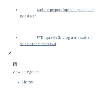
Kada se preporučuje nadogradnja RF
Boostera?
FTDI upravljački programi instalirani
na 64-bitnom macOS-u
View Categories
Home