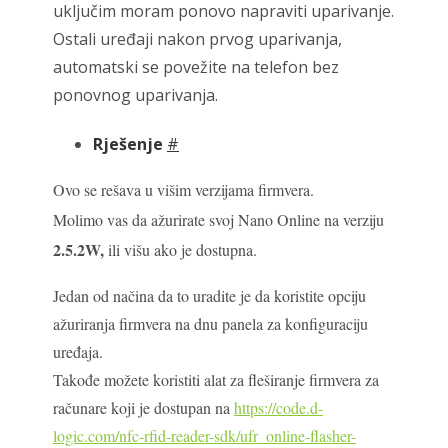
uključim moram ponovo napraviti uparivanje.
Ostali uređaji nakon prvog uparivanja,
automatski se povežite na telefon bez
ponovnog uparivanja.
Rješenje
#
Ovo se rešava u višim verzijama firmvera.
Molimo vas da ažurirate svoj Nano Online na verziju
2.5.2W,
ili višu ako je dostupna.
Jedan od načina da to uradite je da koristite opciju
ažuriranja firmvera na dnu panela za konfiguraciju
uređaja.
Takođe možete koristiti alat za fleširanje firmvera za
računare koji je dostupan na
https://code.d-
logic.com/nfc-rfid-reader-sdk/ufr_online-flasher-