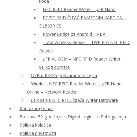
koda
NFC RFID Reader Writer – μFR Nano
PC/SC RFID ČITAČ PAMETNIH KARTICA –
DL533R CS
Power Bridge za Android – PBA
Total Wireless Reader – TWR Pro NFC RFID
Reader
µFR XL OEM – NFC RFID Reader Writer
velikog dometa
USB u RS485 pretvarač interfejsa
Wireless NFC RFID Reader Writer – μFR Nano
Online – Network Reader
μFR serija NFC RFID čitača Writer Hardware
Kontaktirajte nas
Proslava 50. godišnjice -Digital Logic Ltd Foto galerija
Politika kolačića
Politika privatnosti