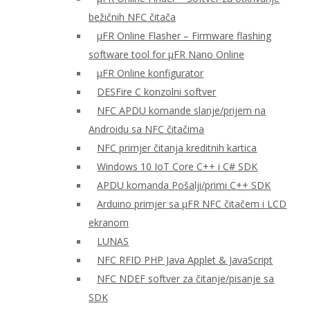
bežičnih NFC čitača
μFR Online Flasher – Firmware flashing
software tool for μFR Nano Online
μFR Online konfigurator
DESFire C konzolni softver
NFC APDU komande slanje/prijem na
Androidu sa NFC čitačima
NFC primjer čitanja kreditnih kartica
Windows 10 IoT Core C++ i C# SDK
APDU komanda Pošalji/primi C++ SDK
Arduino primjer sa μFR NFC čitačem i LCD
ekranom
LUNAS
NFC RFID PHP Java Applet & JavaScript
NFC NDEF softver za čitanje/pisanje sa
SDK