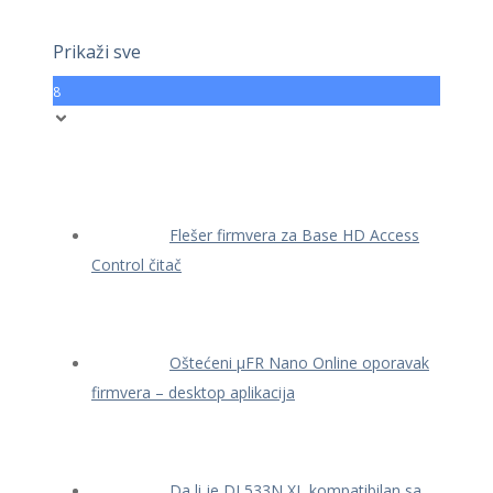
Prikaži sve
8
Flešer firmvera za Base HD Access
Control čitač
Oštećeni μFR Nano Online oporavak
firmvera – desktop aplikacija
Da li je DL533N XL kompatibilan sa