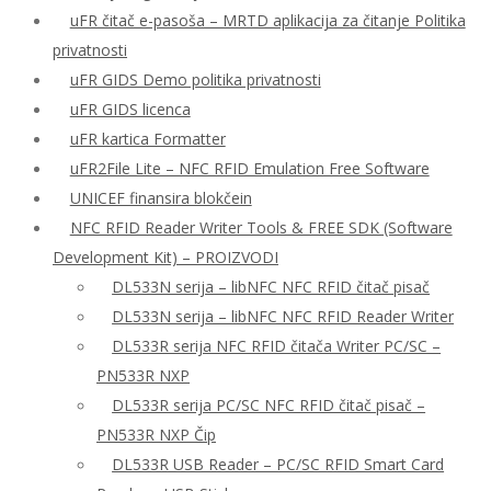
uFR čitač e-pasoša – MRTD aplikacija za čitanje Politika
privatnosti
uFR GIDS Demo politika privatnosti
uFR GIDS licenca
uFR kartica Formatter
uFR2File Lite – NFC RFID Emulation Free Software
UNICEF finansira blokčein
NFC RFID Reader Writer Tools & FREE SDK (Software
Development Kit) – PROIZVODI
DL533N serija – libNFC NFC RFID čitač pisač
DL533N serija – libNFC NFC RFID Reader Writer
DL533R serija NFC RFID čitača Writer PC/SC –
PN533R NXP
DL533R serija PC/SC NFC RFID čitač pisač –
PN533R NXP Čip
DL533R USB Reader – PC/SC RFID Smart Card