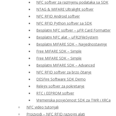
NFC softver za razmjenu podataka sa SDK
NTAG & MIFARE Ultralight softver
NFC RFID Android softver
NFC RFID Python softver sa SDK
Besplatni NFC softver – μFR Card Formatter
Besplatni NFC alat – uFR2FileSystem
Besplatni MIFARE SDK – Najjednostavnije
Free MIFARE SDK – Simple
Free MIFARE SDK – Simple
Besplatni MIFARE SDK – Advanced
NFC RFID softver za brzo čitanje
DESFire Software SDK Demo
Relejni softver za pokretanje
RTC i EEPROM softver
Vremenska posjećenost SDK za TWR i XRCa
NFC video tutorijali
Proizvodi – NFC RFID razvojni alati