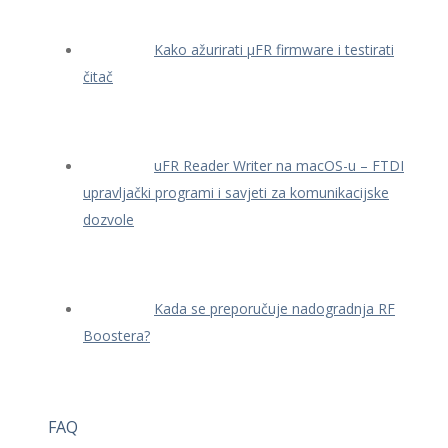
Kako ažurirati μFR firmware i testirati
čitač
uFR Reader Writer na macOS-u – FTDI
upravljački programi i savjeti za komunikacijske
dozvole
Kada se preporučuje nadogradnja RF
Boostera?
FAQ