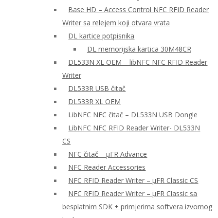
Base HD – Access Control NFC RFID Reader
Writer sa relejem koji otvara vrata
DL kartice potpisnika
DL memorijska kartica 30M48CR
DL533N XL OEM – libNFC NFC RFID Reader
Writer
DL533R USB čitač
DL533R XL OEM
LibNFC NFC čitač – DL533N USB Dongle
LibNFC NFC RFID Reader Writer- DL533N
CS
NFC čitač – μFR Advance
NFC Reader Accessories
NFC RFID Reader Writer – μFR Classic CS
NFC RFID Reader Writer – μFR Classic sa
besplatnim SDK + primjerima softvera izvornog