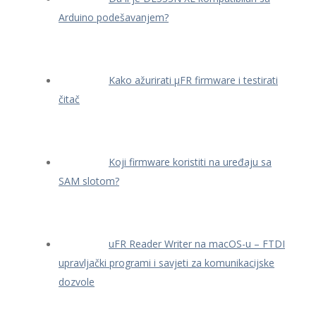
Arduino podešavanjem?
Kako ažurirati μFR firmware i testirati
čitač
Koji firmware koristiti na uređaju sa
SAM slotom?
uFR Reader Writer na macOS-u – FTDI
upravljački programi i savjeti za komunikacijske
dozvole