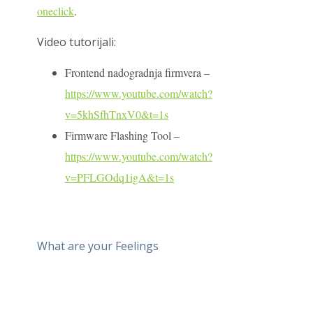
oneclick
.
Video tutorijali:
Frontend nadogradnja firmvera –
https://www.youtube.com/watch?
v=5khSfhTnxV0&t=1s
Firmware Flashing Tool –
https://www.youtube.com/watch?
v=PFLGOdq1igA&t=1s
What are your Feelings