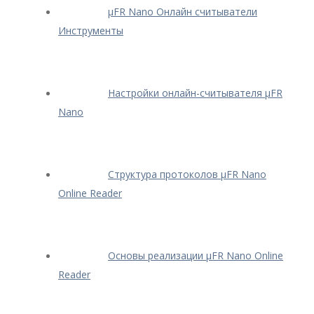
μFR Nano Онлайн считыватели
Инструменты
Настройки онлайн-считывателя μFR
Nano
Структура протоколов μFR Nano
Online Reader
Основы реализации μFR Nano Online
Reader