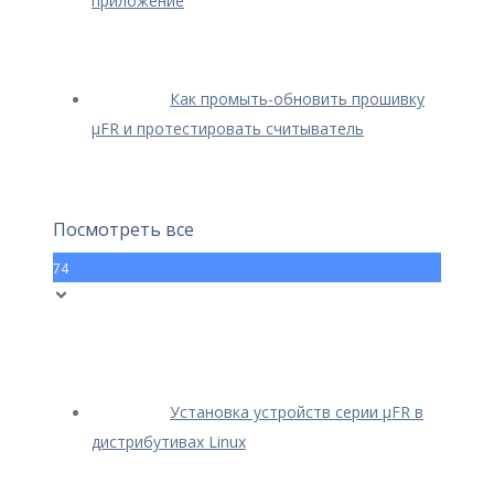
приложение
Как промыть-обновить прошивку
μFR и протестировать считыватель
Посмотреть все
74
Установка устройств серии μFR в
дистрибутивах Linux