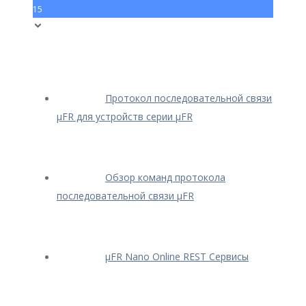
15
Протокол последовательной связи
μFR для устройств серии μFR
Обзор команд протокола
последовательной связи μFR
μFR Nano Online REST Сервисы