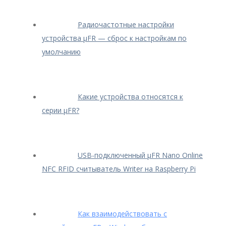
Радиочастотные настройки
устройства μFR — сброс к настройкам по
умолчанию
Какие устройства относятся к
серии μFR?
USB-подключенный μFR Nano Online
NFC RFID считыватель Writer на Raspberry Pi
Как взаимодействовать с