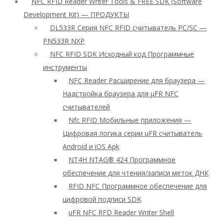
NFC RFID Reader Writer Tools & FREE SDK (Software
Development Kit) — ПРОДУКТЫ
DL533R Серия NFC RFID считыватель PC/SC —
PN533R NXP
NFC RFID SDK Исходный код Программные
инструменты
NFC Reader Расширение для браузера —
Надстройка браузера для μFR NFC
считывателей
Nfc RFID Мобильные приложения —
Цифровая логика серии uFR считыватель
Android и iOS Apk
NT4H NTAG® 424 Программное
обеспечение для чтения/записи меток ДНК
RFID NFC Программное обеспечение для
цифровой подписи SDK
uFR NFC RFD Reader Writer Shell