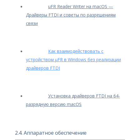
uFR Reader Writer на macOS —
Драйверы FTDI и советы по разрешениям
связи
Как взаимодействовать с
устройством μFR в Windows без реализации
драйверов FTDI
Установка драйверов FTDI на 64-
разрядную версию macOS
2.4. Аппаратное обеспечение