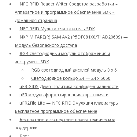
NFC RFID Reader Writer Средства разработки –
Аппаратное и программное обеспечение SDK –
Домашняя страница
NFC RFID Мульти-считыватель SDK
NXP MIFARE(R) SAM AV2 (P5DF081X0/T1AD2060S) —
Модуль безопасного доступа
RGB светодиодный модуль отображения и
инструмент SDK
RGB светодиодный дисплей модуль 8 x 6
Светодиодное кольцо 24 — 24 x 5050
uFR GIDS Демо Политика конфиденциальности
uFR модуль форматирования карт памяти
uFR2File Lite — NFC RFID Эмуляция клавиатуры
Бесплатное программное обеспечение
Бесплатные и экспертные планы технической
поддержки
Блог