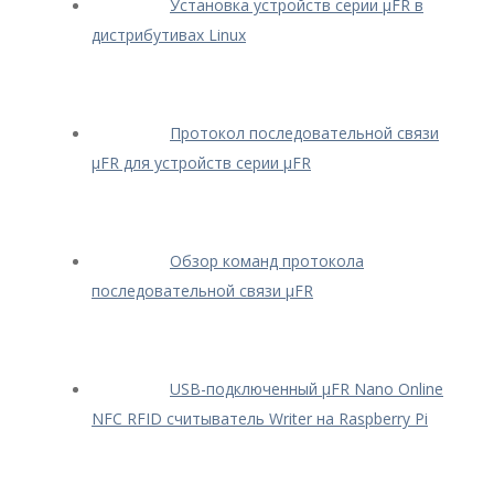
Установка устройств серии μFR в
дистрибутивах Linux
Протокол последовательной связи
μFR для устройств серии μFR
Обзор команд протокола
последовательной связи μFR
USB-подключенный μFR Nano Online
NFC RFID считыватель Writer на Raspberry Pi