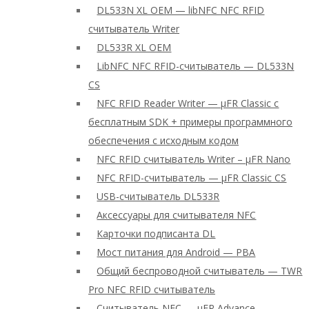
DL533N XL OEM — libNFC NFC RFID
считыватель Writer
DL533R XL OEM
LibNFC NFC RFID-считыватель — DL533N
CS
NFC RFID Reader Writer — μFR Classic с
бесплатным SDK + примеры программного
обеспечения с исходным кодом
NFC RFID считыватель Writer – μFR Nano
NFC RFID-считыватель — μFR Classic CS
USB-считыватель DL533R
Аксессуары для считывателя NFC
Карточки подписанта DL
Мост питания для Android — PBA
Общий беспроводной считыватель — TWR
Pro NFC RFID считыватель
Считыватель NFC — μFR Advance