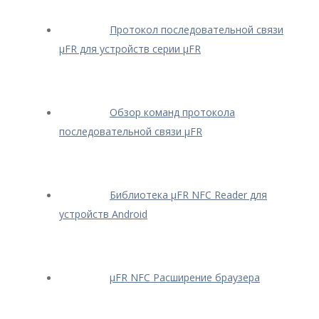
Протокол последовательной связи
μFR для устройств серии μFR
Обзор команд протокола
последовательной связи μFR
Библиотека μFR NFC Reader для
устройств Android
μFR NFC Расширение браузера