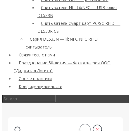
Считыватель Nfc LibNFC — USB-ключ
DL533N
Считыватель смарт-карт PC/SC RFID —
DL533R CS
Серия DL533N — libNFC NFC RFID
считыватель
Свяжитесь с нами
Празднование 50-летия — Фотогалерея ООО
"Диджитал Логика"
Cookie политики
Конфиденциальности