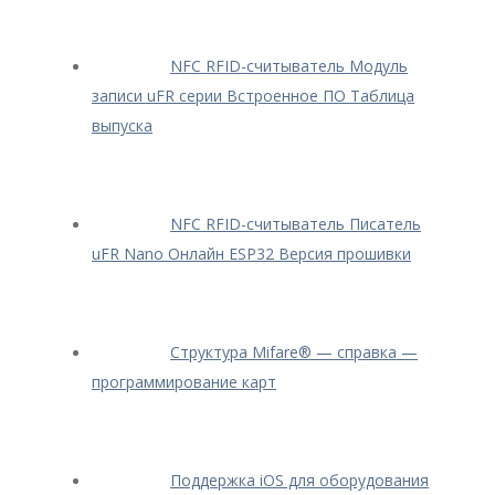
NFC RFID-считыватель Модуль
записи uFR серии Встроенное ПО Таблица
выпуска
NFC RFID-считыватель Писатель
uFR Nano Онлайн ESP32 Версия прошивки
Структура Mifare® — cправка —
программирование карт
Поддержка iOS для оборудования