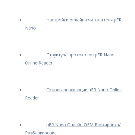
Настройки онлайн-считывателя μFR
Nano
Структура протоколов μFR Nano
Online Reader
Основы реализации μFR Nano Online
Reader
μFR Nano Онлайн OEM Блокировка/
Разблокировка