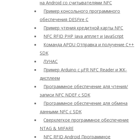
на Android со считывателями NFC
Пример консольного программного
обеспечения DESFire C
Пример чтения кредитной карты NFC
NFC RFID PHP Java апплет и JavaScript
Команда APDU Отправка и получение C++
SDK
ЛУНАС
Пример Arduino с μFR NFC Reader и ЖК-
дисплеем
Программное обеспечение для чтения/
записи NFC NDEF с SDK
Программное обеспечение для обмена
данными NFC с SDK
Сверхлегкое программное обеспечение
NTAG & MIFARE
NFC RFID Android Программное