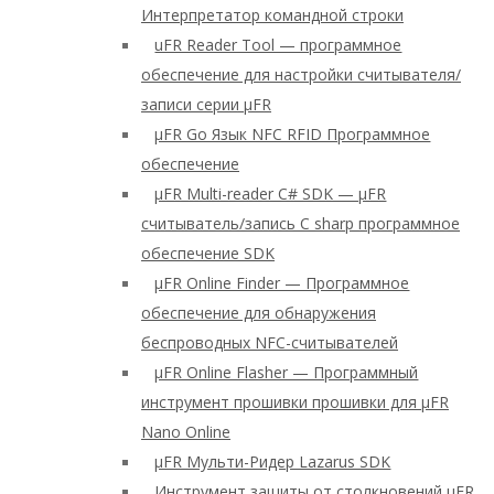
Интерпретатор командной строки
uFR Reader Tool — программное
обеспечение для настройки считывателя/
записи серии μFR
μFR Go Язык NFC RFID Программное
обеспечение
μFR Multi-reader C# SDK — μFR
считыватель/запись C sharp программное
обеспечение SDK
μFR Online Finder — Программное
обеспечение для обнаружения
беспроводных NFC-считывателей
μFR Online Flasher — Программный
инструмент прошивки прошивки для μFR
Nano Online
μFR Мульти-Ридер Lazarus SDK
Инструмент защиты от столкновений μFR