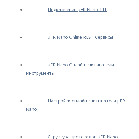
Подключение μFR Nano TTL
μFR Nano Online REST Сервисы
μFR Nano Онлайн считыватели
Инструменты
Настройки онлайн-считывателя μFR
Nano
Структура протоколов μFR Nano