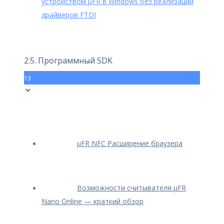
устройством μFR в Windows без реализации
драйверов FTDI
2.5. Программный SDK
13
μFR NFC Расширение браузера
Возможности считывателя μFR
Nano Online — краткий обзор