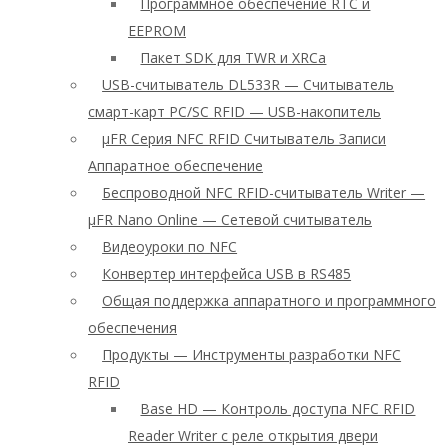
Программное обеспечение RTC и
EEPROM
Пакет SDK для TWR и XRCa
USB-считыватель DL533R — Считыватель
смарт-карт PC/SC RFID — USB-накопитель
μFR Серия NFC RFID Считыватель Записи
Аппаратное обеспечение
Беспроводной NFC RFID-считыватель Writer —
μFR Nano Online — Сетевой считыватель
Видеоуроки по NFC
Конвертер интерфейса USB в RS485
Общая поддержка аппаратного и программного
обеспечения
Продукты — Инструменты разработки NFC
RFID
Base HD — Контроль доступа NFC RFID
Reader Writer с реле открытия двери