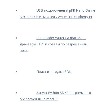
USB-подключенный μFR Nano Online
NFC RFID считыватель Writer на Raspberry Pi
uFR Reader Writer на macOS —
Драйверы FTDI и советы по разрешениям
связи
Поиск и загрузка SDK
Запуск Python SDK/программного
обеспечения на macOS