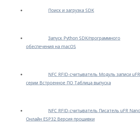
Поиск и загрузка SDK
Запуск Python SDK/программного
обеспечения на macOS
NFC RFID-считыватель Модуль записи uFR
серии Встроенное ПО Таблица выпуска
NFC RFID-считыватель Писатель uFR Nan
Онлайн ESP32 Версия прошивки