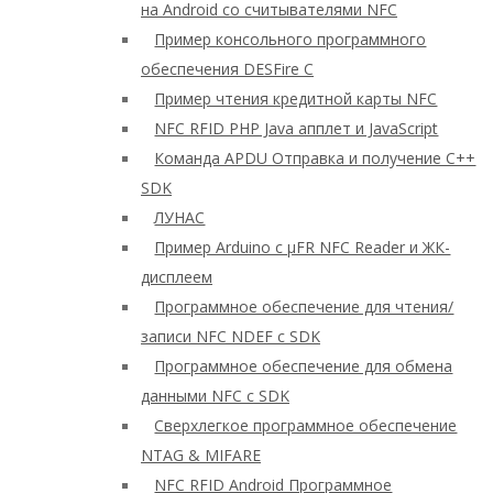
на Android со считывателями NFC
Пример консольного программного
обеспечения DESFire C
Пример чтения кредитной карты NFC
NFC RFID PHP Java апплет и JavaScript
Команда APDU Отправка и получение C++
SDK
ЛУНАС
Пример Arduino с μFR NFC Reader и ЖК-
дисплеем
Программное обеспечение для чтения/
записи NFC NDEF с SDK
Программное обеспечение для обмена
данными NFC с SDK
Сверхлегкое программное обеспечение
NTAG & MIFARE
NFC RFID Android Программное