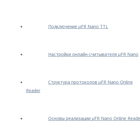
Подключение μFR Nano TTL
Настройки онлайн-считывателя μFR Nano
Структура протоколов μFR Nano Online
Reader
Основы реализации μFR Nano Online Reade