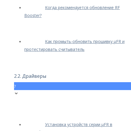
Когда рекомендуется обновление RF
Booster?
Как промыть-обновить прошивку μFR и
протестировать считыватель
2.2. Драйверы
7
Установка устройств серии μFR в