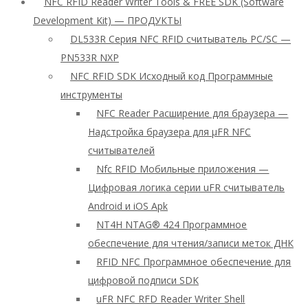
NFC RFID Reader Writer Tools & FREE SDK (Software
Development Kit) — ПРОДУКТЫ
DL533R Серия NFC RFID считыватель PC/SC —
PN533R NXP
NFC RFID SDK Исходный код Программные
инструменты
NFC Reader Расширение для браузера —
Надстройка браузера для μFR NFC
считывателей
Nfc RFID Мобильные приложения —
Цифровая логика серии uFR считыватель
Android и iOS Apk
NT4H NTAG® 424 Программное
обеспечение для чтения/записи меток ДНК
RFID NFC Программное обеспечение для
цифровой подписи SDK
uFR NFC RFD Reader Writer Shell