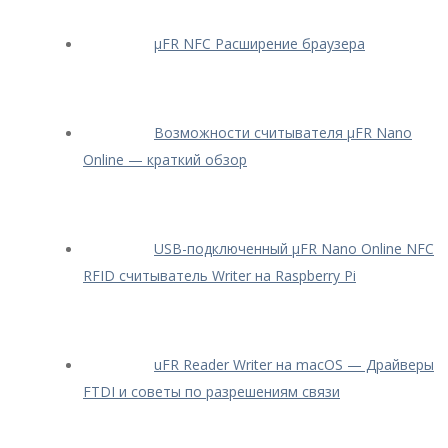
μFR NFC Расширение браузера
Возможности считывателя μFR Nano
Online — краткий обзор
USB-подключенный μFR Nano Online NFC
RFID считыватель Writer на Raspberry Pi
uFR Reader Writer на macOS — Драйверы
FTDI и советы по разрешениям связи