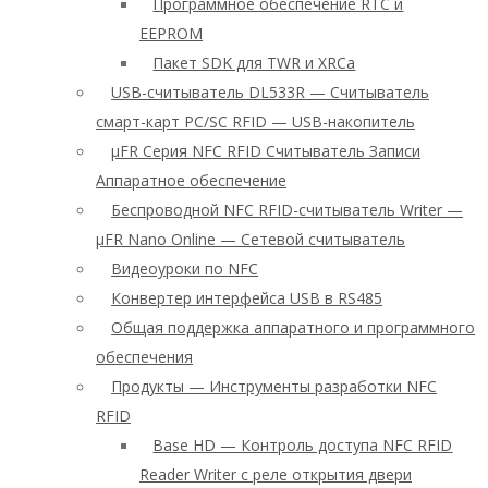
Программное обеспечение RTC и
EEPROM
Пакет SDK для TWR и XRCa
USB-считыватель DL533R — Считыватель
смарт-карт PC/SC RFID — USB-накопитель
μFR Серия NFC RFID Считыватель Записи
Аппаратное обеспечение
Беспроводной NFC RFID-считыватель Writer —
μFR Nano Online — Сетевой считыватель
Видеоуроки по NFC
Конвертер интерфейса USB в RS485
Общая поддержка аппаратного и программного
обеспечения
Продукты — Инструменты разработки NFC
RFID
Base HD — Контроль доступа NFC RFID
Reader Writer с реле открытия двери