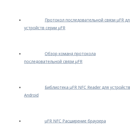
Протокол последовательной связи μFR дл
устройств серии μFR
Обзор команд протокола
последовательной связи μFR
Библиотека μFR NFC Reader для устройст
Android
μFR NFC Расширение браузера