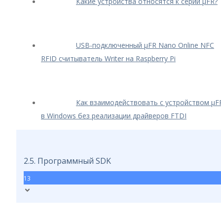
Какие устройства относятся к серии μFR?
USB-подключенный μFR Nano Online NFC
RFID считыватель Writer на Raspberry Pi
Как взаимодействовать с устройством μF
в Windows без реализации драйверов FTDI
2.5. Программный SDK
13