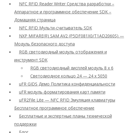
NFC RFID Reader Writer Средства разработки –
Аппаратное и программное обеспечение SDK –
Домашняя страница
NFC RFID Мульти-считыватель SDK
NXP MIFARE(R) SAM AV2 (P5DF081X0/T1AD2060S) —
Модуль безопасного доступа
RGB светодиодный модуль отображения и
инструмент SDK
RGB светодиодный дисплей модуль 8 x 6
Светодиодное кольцо 24 — 24 x 5050
uFR GIDS Демо Политика конфиденциальности
uFR модуль форматирования карт памяти
uFR2File Lite — NFC RFID Эмуляция клавиатуры
Бесплатное программное обеспечение
Бесплатные и экспертные планы технической
поддержки
Блог