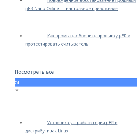
Поврежденное восстановление прошивки
μFR Nano Online — настольное приложение
Как промыть-обновить прошивку μFR и
протестировать считыватель
Посмотреть все
74
Установка устройств серии μFR в
дистрибутивах Linux