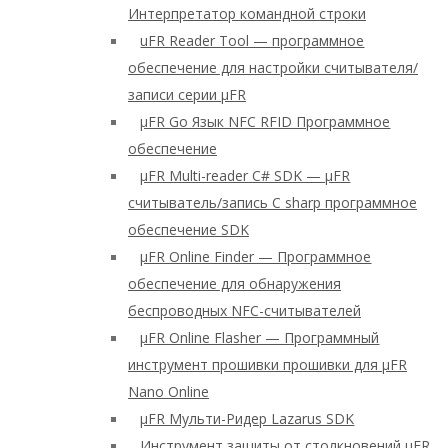
Интерпретатор командной строки
uFR Reader Tool — программное
обеспечение для настройки считывателя/
записи серии μFR
μFR Go Язык NFC RFID Программное
обеспечение
μFR Multi-reader C# SDK — μFR
считыватель/запись C sharp программное
обеспечение SDK
μFR Online Finder — Программное
обеспечение для обнаружения
беспроводных NFC-считывателей
μFR Online Flasher — Программный
инструмент прошивки прошивки для μFR
Nano Online
μFR Мульти-Ридер Lazarus SDK
Инструмент защиты от столкновений μFR