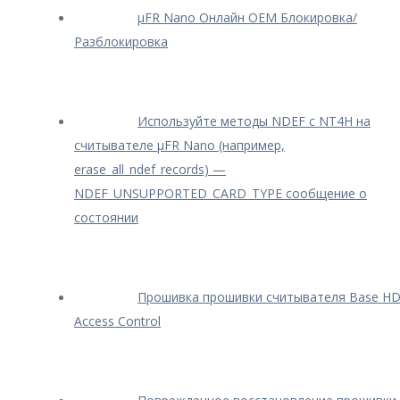
μFR Nano Онлайн OEM Блокировка/
Разблокировка
Используйте методы NDEF с NT4H на
считывателе μFR Nano (например,
erase_all_ndef_records) —
NDEF_UNSUPPORTED_CARD_TYPE сообщение о
состоянии
Прошивка прошивки считывателя Base H
Access Control