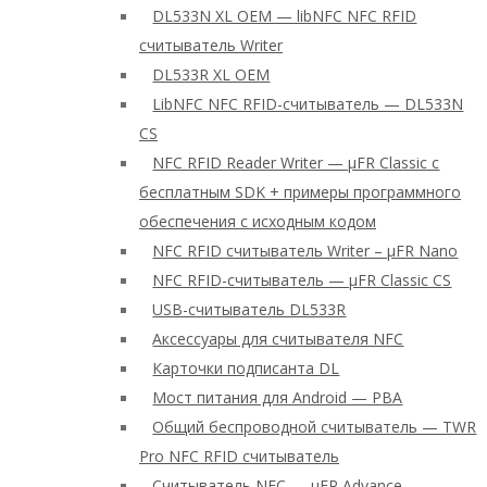
DL533N XL OEM — libNFC NFC RFID
считыватель Writer
DL533R XL OEM
LibNFC NFC RFID-считыватель — DL533N
CS
NFC RFID Reader Writer — μFR Classic с
бесплатным SDK + примеры программного
обеспечения с исходным кодом
NFC RFID считыватель Writer – μFR Nano
NFC RFID-считыватель — μFR Classic CS
USB-считыватель DL533R
Аксессуары для считывателя NFC
Карточки подписанта DL
Мост питания для Android — PBA
Общий беспроводной считыватель — TWR
Pro NFC RFID считыватель
Считыватель NFC — μFR Advance