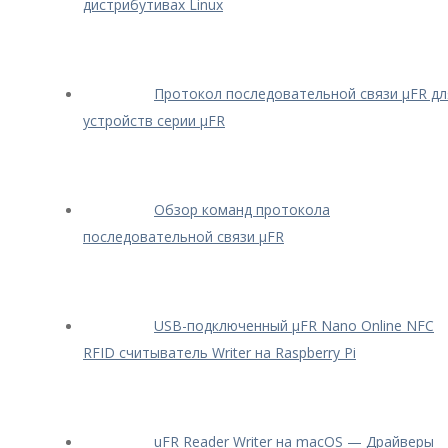
дистрибутивах Linux
Протокол последовательной связи μFR дл
устройств серии μFR
Обзор команд протокола
последовательной связи μFR
USB-подключенный μFR Nano Online NFC
RFID считыватель Writer на Raspberry Pi
uFR Reader Writer на macOS — Драйверы