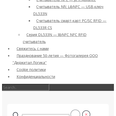
Считыватель Nfc LibNFC — USB-ключ
DL533N
Считыватель смарт-карт PC/SC RFID —
DL533R CS
Серия DL533N — libNFC NFC RFID
считыватель
Свяжитесь с нами
Празднование 50-летия — Фотогалерея ООО
"Диджитал Логика"
Cookie политики
Конфиденциальности