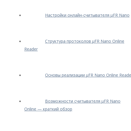
Настройки онлайн-считывателя μFR Nano
Структура протоколов μFR Nano Online
Reader
Основы реализации μFR Nano Online Reade
Возможности считывателя μFR Nano
Online — краткий обзор