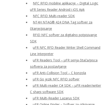
NFC RFID mobilne aplikacije – Digital Logic
uFR Series Reader Android i iOS Apk
NFC RFID Multi-reader SDK
NT4H NTAG® 424 DNA Tag softver za
čitanje/pisanje
RFID NFC softver za digitalno potpisivanje
SDK
uFR NFC RFD Reader Writer Shell Command
Line Interpreter
uFR Readers Tool – μFR serija čitača/pisca
softvera za postavljanje
μFR Anti-Collision Tool – C konzola
μFR Go jezik NFC RFID softver
μFR Multi-reader C# SDK – μFR reader/writer
C sharp software SDK
μFR Multi-Reader Lazarus SDK
μFR Online Finder – Softver za otkrivanje