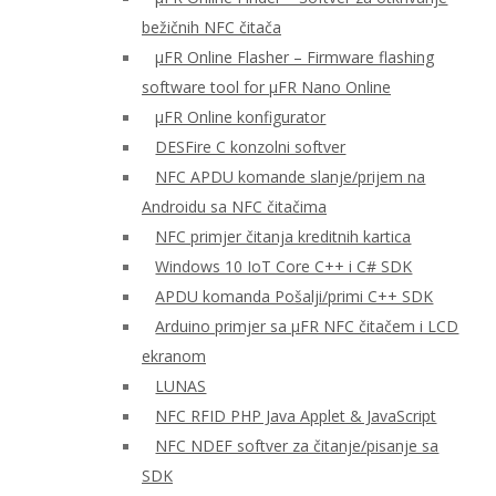
bežičnih NFC čitača
μFR Online Flasher – Firmware flashing
software tool for μFR Nano Online
μFR Online konfigurator
DESFire C konzolni softver
NFC APDU komande slanje/prijem na
Androidu sa NFC čitačima
NFC primjer čitanja kreditnih kartica
Windows 10 IoT Core C++ i C# SDK
APDU komanda Pošalji/primi C++ SDK
Arduino primjer sa μFR NFC čitačem i LCD
ekranom
LUNAS
NFC RFID PHP Java Applet & JavaScript
NFC NDEF softver za čitanje/pisanje sa
SDK