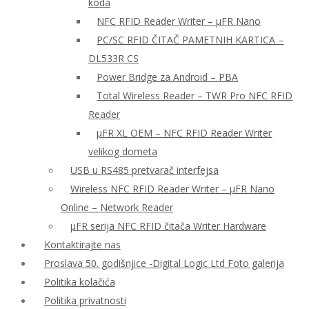
koda
NFC RFID Reader Writer – μFR Nano
PC/SC RFID ČITAČ PAMETNIH KARTICA –
DL533R CS
Power Bridge za Android – PBA
Total Wireless Reader – TWR Pro NFC RFID
Reader
µFR XL OEM – NFC RFID Reader Writer
velikog dometa
USB u RS485 pretvarač interfejsa
Wireless NFC RFID Reader Writer – μFR Nano
Online – Network Reader
μFR serija NFC RFID čitača Writer Hardware
Kontaktirajte nas
Proslava 50. godišnjice -Digital Logic Ltd Foto galerija
Politika kolačića
Politika privatnosti