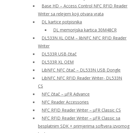
Base HD – Access Control NFC RFID Reader
Writer sa relejem koji otvara vrata
DL kartice potpisnika
DL memorijska kartica 30M48CR
DL533N XL OEM – libNFC NFC RFID Reader
Writer
DL533R USB čitač
DL533R XL OEM
LibNFC NFC čitač – DL533N USB Dongle
LibNFC NFC RFID Reader Writer- DL533N
CS
NFC čitač – μFR Advance
NFC Reader Accessories
NFC RFID Reader Writer – μFR Classic CS
NFC RFID Reader Writer – μFR Classic sa
besplatnim SDK + primjerima softvera izvornog