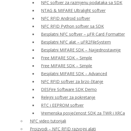
NFC softver za razmjenu podataka sa SDK
NTAG & MIFARE Ultralight softver
NFC RFID Android softver
NFC RFID Python softver sa SDK
Besplatni NFC softver – μFR Card Formatter
Besplatni NFC alat – uFR2FileSystem
Besplatni MIFARE SDK – Najjednostavnije
Free MIFARE SDK – Simple
Free MIFARE SDK – Simple
Besplatni MIFARE SDK – Advanced
NFC RFID softver za brzo čitanje
DESFire Software SDK Demo
Relejni softver za pokretanje
RTC i EEPROM softver
Vremenska posjećenost SDK za TWR i XRCa
NFC video tutorijali
Proizvodi – NFC RFID razvojni alati