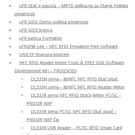
uFR čitač e-pasoša – MRTD aplikacija za čitanje Politika
privatnosti
uFR GIDS Demo politika privatnosti
uFR GIDS licenca
uFR kartica Formatter
uFR2File Lite – NFC RFID Emulation Free Software
UNICEF finansira blokčein
NFC RFID Reader Writer Tools & FREE SDK (Software
Development Kit) – PROIZVODI
DL533N serija – libNFC NFC RFID čitač pisač
DL533N serija – libNFC NFC RFID Reader Writer
DL533R serija NFC RFID čitača Writer PC/SC –
PN533R NXP
DL533R serija PC/SC NFC RFID čitač pisač –
PN533R NXP Čip
DL533R USB Reader – PC/SC RFID Smart Card