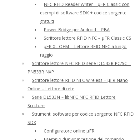
NFC RFID Reader Writer – μFR Classic con
esempi di software SDK + codice sorgente
gratuiti
Power Bridge per Android – PBA
Scrittore lettore RFID NFC – μFR Classic CS
μFR XL OEM – Lettore RFID NFC a lungo
raggio
Scrittore lettore NFC RFID serie DL533R PC/SC –
PN533R NXP
Scrittore lettore RFID NFC wireless – μFR Nano
Online – Lettore di rete
Serie DL533N – libNFC NFC RFID Lettore
Scrittore
Strumenti software per codice sorgente NFC RFID
SDK
Configuratore online μFR
Esempio di invio/ricezione del comando