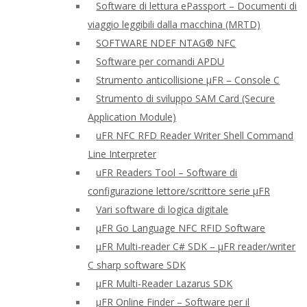
Software di lettura ePassport – Documenti di
viaggio leggibili dalla macchina (MRTD)
SOFTWARE NDEF NTAG® NFC
Software per comandi APDU
Strumento anticollisione μFR – Console C
Strumento di sviluppo SAM Card (Secure
Application Module)
uFR NFC RFD Reader Writer Shell Command
Line Interpreter
uFR Readers Tool – Software di
configurazione lettore/scrittore serie μFR
Vari software di logica digitale
μFR Go Language NFC RFID Software
μFR Multi-reader C# SDK – μFR reader/writer
C sharp software SDK
μFR Multi-Reader Lazarus SDK
μFR Online Finder – Software per il