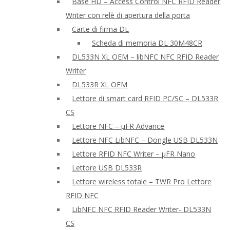
Base HD – Access Control NFC RFID Reader
Writer con relè di apertura della porta
Carte di firma DL
Scheda di memoria DL 30M48CR
DL533N XL OEM – libNFC NFC RFID Reader
Writer
DL533R XL OEM
Lettore di smart card RFID PC/SC – DL533R
CS
Lettore NFC – μFR Advance
Lettore NFC LibNFC – Dongle USB DL533N
Lettore RFID NFC Writer – μFR Nano
Lettore USB DL533R
Lettore wireless totale – TWR Pro Lettore
RFID NFC
LibNFC NFC RFID Reader Writer- DL533N
CS