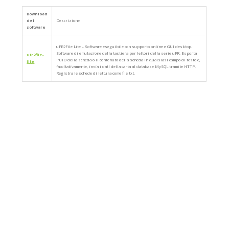
Download
del
Descrizione
software
uFR2File Lite – Software eseguibile con supporto online e GUI desktop.
Software di emulazione della tastiera per lettori della serie uFR. Esporta
ufr2file-
l'UID della scheda o il contenuto della scheda in qualsiasi campo di testo e,
lite
facoltativamente, invia i dati della carta al database MySQL tramite HTTP.
Registra le schede di lettura come file txt.