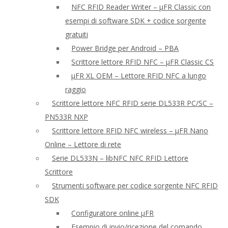
NFC RFID Reader Writer – μFR Classic con
esempi di software SDK + codice sorgente
gratuiti
Power Bridge per Android – PBA
Scrittore lettore RFID NFC – μFR Classic CS
μFR XL OEM – Lettore RFID NFC a lungo
raggio
Scrittore lettore NFC RFID serie DL533R PC/SC –
PN533R NXP
Scrittore lettore RFID NFC wireless – μFR Nano
Online – Lettore di rete
Serie DL533N – libNFC NFC RFID Lettore
Scrittore
Strumenti software per codice sorgente NFC RFID
SDK
Configuratore online μFR
Esempio di invio/ricezione del comando