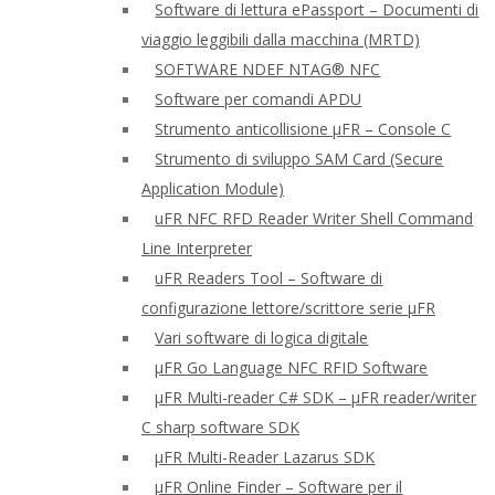
Software di lettura ePassport – Documenti di
viaggio leggibili dalla macchina (MRTD)
SOFTWARE NDEF NTAG® NFC
Software per comandi APDU
Strumento anticollisione μFR – Console C
Strumento di sviluppo SAM Card (Secure
Application Module)
uFR NFC RFD Reader Writer Shell Command
Line Interpreter
uFR Readers Tool – Software di
configurazione lettore/scrittore serie μFR
Vari software di logica digitale
μFR Go Language NFC RFID Software
μFR Multi-reader C# SDK – μFR reader/writer
C sharp software SDK
μFR Multi-Reader Lazarus SDK
μFR Online Finder – Software per il