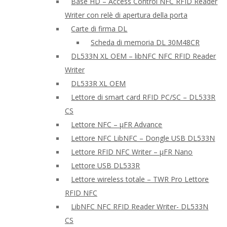
Base HD – Access Control NFC RFID Reader
Writer con relè di apertura della porta
Carte di firma DL
Scheda di memoria DL 30M48CR
DL533N XL OEM – libNFC NFC RFID Reader
Writer
DL533R XL OEM
Lettore di smart card RFID PC/SC – DL533R
CS
Lettore NFC – μFR Advance
Lettore NFC LibNFC – Dongle USB DL533N
Lettore RFID NFC Writer – μFR Nano
Lettore USB DL533R
Lettore wireless totale – TWR Pro Lettore
RFID NFC
LibNFC NFC RFID Reader Writer- DL533N
CS