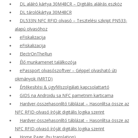
DL aláíró kártya 30M48CR – Digitális aláírás eszköz
DL tárolókártya 30M48CR
DL533N NFC RFID olvasó – Tesztelési szkript PN533-
alapú olvasóhoz
eFiskalizacija
eFiskalizacija
ElectrOnTheRun
Élő munkamenet találkozója
ePassport olvasószoftver – Géppel olvasható úti
okmányok (MRTD)
Értékesítési & ügyfélszolgálati kapcsolattartó
GIDS na Androidu sa NFC pametnim karticama
Hardver-összehasonlító táblázat – Hasonlítsa össze az
NFC RFID-olvasó íróját digitális logika szerint
Hardver-összehasonlító táblázat – Hasonlítsa össze az
NFC RFID-olvasó íróját digitális logika szerint
Home Page: (hu translation)