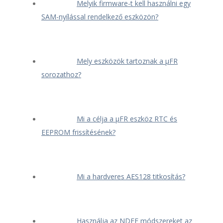
Melyik firmware-t kell használni egy
SAM-nyílással rendelkező eszközön?
Mely eszközök tartoznak a μFR
sorozathoz?
Mi a célja a μFR eszköz RTC és
EEPROM frissítésének?
Mi a hardveres AES128 titkosítás?
Használja az NDEF módszereket az