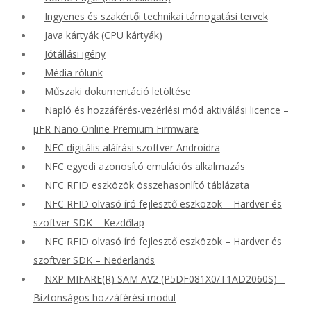
Ingyenes és szakértői technikai támogatási tervek
Java kártyák (CPU kártyák)
Jótállási igény
Média rólunk
Műszaki dokumentáció letöltése
Napló és hozzáférés-vezérlési mód aktiválási licence –
μFR Nano Online Premium Firmware
NFC digitális aláírási szoftver Androidra
NFC egyedi azonosító emulációs alkalmazás
NFC RFID eszközök összehasonlító táblázata
NFC RFID olvasó író fejlesztő eszközök – Hardver és
szoftver SDK – Kezdőlap
NFC RFID olvasó író fejlesztő eszközök – Hardver és
szoftver SDK – Nederlands
NXP MIFARE(R) SAM AV2 (P5DF081X0/T1AD2060S) –
Biztonságos hozzáférési modul