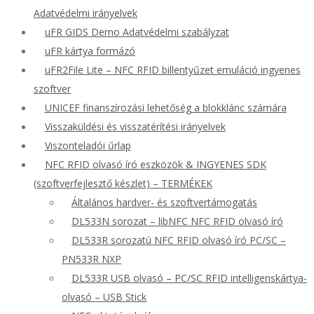
Adatvédelmi irányelvek
uFR GIDS Demo Adatvédelmi szabályzat
uFR kártya formázó
uFR2File Lite – NFC RFID billentyűzet emuláció ingyenes
szoftver
UNICEF finanszírozási lehetőség a blokklánc számára
Visszaküldési és visszatérítési irányelvek
Viszonteladói űrlap
NFC RFID olvasó író eszközök & INGYENES SDK
(szoftverfejlesztő készlet) – TERMÉKEK
Általános hardver- és szoftvertámogatás
DL533N sorozat – libNFC NFC RFID olvasó író
DL533R sorozatú NFC RFID olvasó író PC/SC –
PN533R NXP
DL533R USB olvasó – PC/SC RFID intelligenskártya-
olvasó – USB Stick