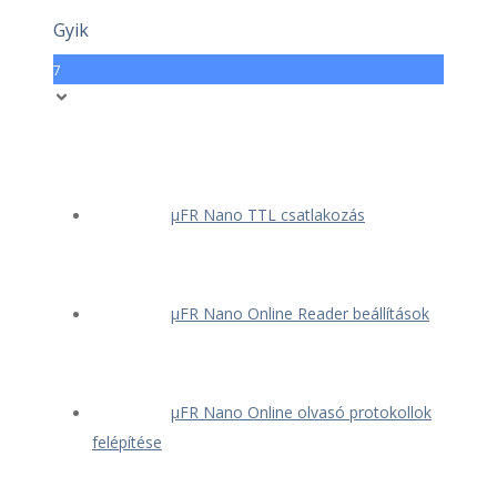
Gyik
7
μFR Nano TTL csatlakozás
μFR Nano Online Reader beállítások
μFR Nano Online olvasó protokollok
felépítése