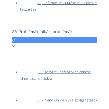
A μFR firmware kiürítése és az olvasó
tesztelése
2.6. Problémák, hibák, problémák
24
μFR sorozatú eszközök telepítése
Linux disztribúciókra
μFR Nano Online REST szolgáltatások