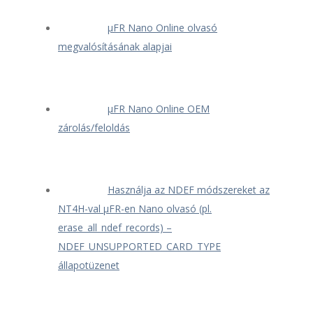
μFR Nano Online olvasó
megvalósításának alapjai
μFR Nano Online OEM
zárolás/feloldás
Használja az NDEF módszereket az
NT4H-val μFR-en Nano olvasó (pl.
erase_all_ndef_records) –
NDEF_UNSUPPORTED_CARD_TYPE
állapotüzenet