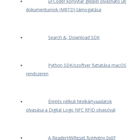
uFCoder könyvtár géppel olvasható úti
dokumentumok (MRTD) támogatása
Search &; Download SDK
Python SDK/szoftver futtatása macOS
rendszeren
Érintés nélküli hitelkártyaadatok
olvasása a Digital Logic NFC RFID olvasóval
A ReaderHWReset függvény 0x0F