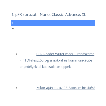
1. μFR sorozat - Nano, Classic, Advance, XL
3
uFR Reader Writer macOS rendszeren
– FTDI-illesztőprogramokkal és kommunikációs
engedélyekkel kapcsolatos tippek
Mikor ajánlott az RF Booster frissítés?