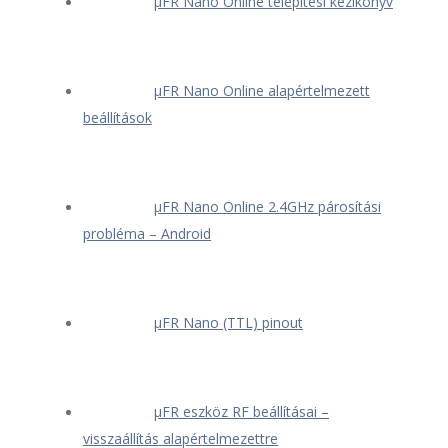
μFR Nano Online telepítési kézikönyv
μFR Nano Online alapértelmezett
beállítások
μFR Nano Online 2.4GHz párosítási
probléma – Android
μFR Nano (TTL) pinout
μFR eszköz RF beállításai –
visszaállítás alapértelmezettre