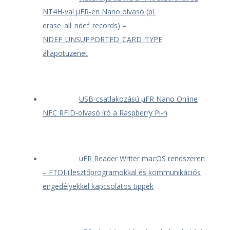
NT4H-val μFR-en Nano olvasó (pl.
erase_all_ndef_records) –
NDEF_UNSUPPORTED_CARD_TYPE
állapotüzenet
USB-csatlakozású μFR Nano Online
NFC RFID-olvasó író a Raspberry Pi-n
uFR Reader Writer macOS rendszeren
– FTDI-illesztőprogramokkal és kommunikációs
engedélyekkel kapcsolatos tippek