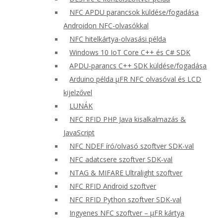
NFC APDU parancsok küldése/fogadása
Androidon NFC-olvasókkal
NFC hitelkártya-olvasási példa
Windows 10 IoT Core C++ és C# SDK
APDU-parancs C++ SDK küldése/fogadása
Arduino példa μFR NFC olvasóval és LCD
kijelzővel
LUNÁK
NFC RFID PHP Java kisalkalmazás &
JavaScript
NFC NDEF író/olvasó szoftver SDK-val
NFC adatcsere szoftver SDK-val
NTAG & MIFARE Ultralight szoftver
NFC RFID Android szoftver
NFC RFID Python szoftver SDK-val
Ingyenes NFC szoftver – μFR kártya