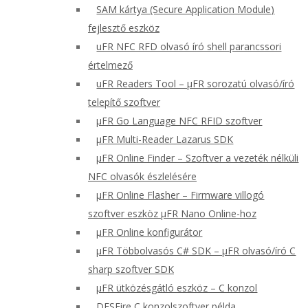
SAM kártya (Secure Application Module)
fejlesztő eszköz
uFR NFC RFD olvasó író shell parancssori
értelmező
uFR Readers Tool – μFR sorozatú olvasó/író
telepítő szoftver
μFR Go Language NFC RFID szoftver
μFR Multi-Reader Lazarus SDK
μFR Online Finder – Szoftver a vezeték nélküli
NFC olvasók észlelésére
μFR Online Flasher – Firmware villogó
szoftver eszköz μFR Nano Online-hoz
μFR Online konfigurátor
μFR Többolvasós C# SDK – μFR olvasó/író C
sharp szoftver SDK
μFR ütközésgátló eszköz – C konzol
DESFire C konzolszoftver példa