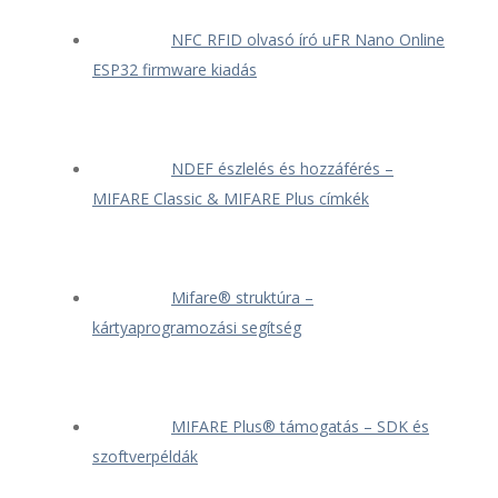
NFC RFID olvasó író uFR Nano Online
ESP32 firmware kiadás
NDEF észlelés és hozzáférés –
MIFARE Classic & MIFARE Plus címkék
Mifare® struktúra –
kártyaprogramozási segítség
MIFARE Plus® támogatás – SDK és
szoftverpéldák