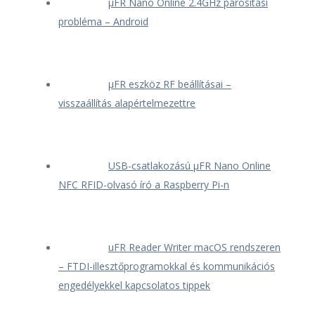
μFR Nano Online 2.4GHz párosítási
probléma – Android
μFR eszköz RF beállításai –
visszaállítás alapértelmezettre
USB-csatlakozású μFR Nano Online
NFC RFID-olvasó író a Raspberry Pi-n
uFR Reader Writer macOS rendszeren
– FTDI-illesztőprogramokkal és kommunikációs
engedélyekkel kapcsolatos tippek