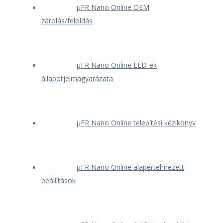
μFR Nano Online OEM
zárolás/feloldás
μFR Nano Online LED-ek
állapotjelmagyarázata
μFR Nano Online telepítési kézikönyv
μFR Nano Online alapértelmezett
beállítások