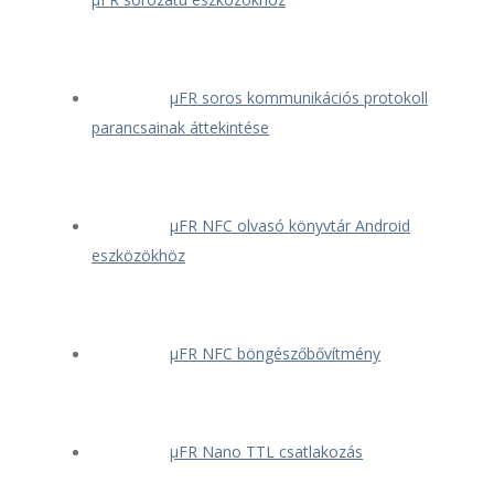
μFR soros kommunikációs protokoll
parancsainak áttekintése
μFR NFC olvasó könyvtár Android
eszközökhöz
μFR NFC böngészőbővítmény
μFR Nano TTL csatlakozás