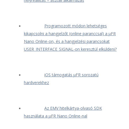
helyreállítás – asztali alkalmazás
Programozott módon lehetséges
kikapcsolni a hangjelzőt (online paranccsal) a μFR
Nano Online-on, és a hangjelzési parancsokat
USER_INTERFACE_SIGNAL-on keresztül elküldeni?
iOS támogatás μFR sorozatú
hardverekhez
Az EMV hitelkártya-olvasó SDK
használata a μFR Nano Online-nal