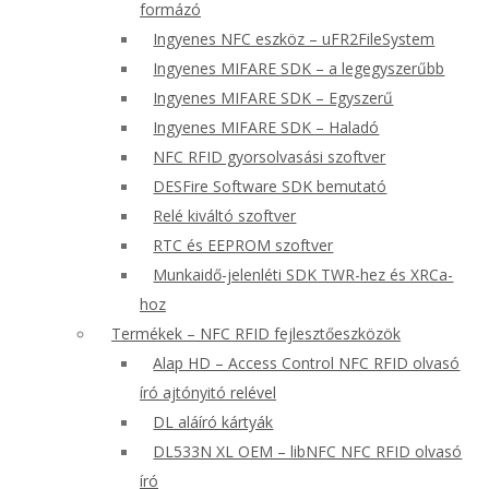
formázó
Ingyenes NFC eszköz – uFR2FileSystem
Ingyenes MIFARE SDK – a legegyszerűbb
Ingyenes MIFARE SDK – Egyszerű
Ingyenes MIFARE SDK – Haladó
NFC RFID gyorsolvasási szoftver
DESFire Software SDK bemutató
Relé kiváltó szoftver
RTC és EEPROM szoftver
Munkaidő-jelenléti SDK TWR-hez és XRCa-
hoz
Termékek – NFC RFID fejlesztőeszközök
Alap HD – Access Control NFC RFID olvasó
író ajtónyitó relével
DL aláíró kártyák
DL533N XL OEM – libNFC NFC RFID olvasó
író