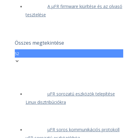
A μFR firmware kiürítése és az olvasó
tesztelése
Összes megtekintése
52
μFR sorozatú eszközök telepítése
Linux disztribúciókra
μFR soros kommunikációs protokoll
μFR sorozatú eszközökhöz