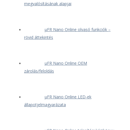
megvalósításának alapjai
μFR Nano Online olvasó funkciók –
rövid áttekintés
μFR Nano Online OEM
zárolás/feloldás
μFR Nano Online LED-ek
állapotjelmagyarázata