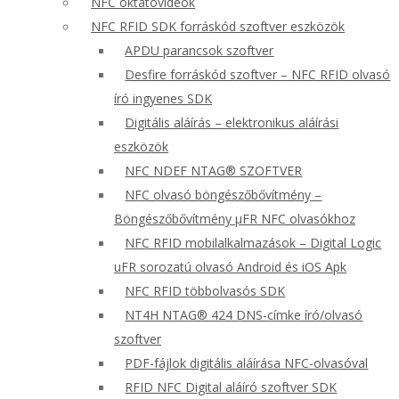
NFC oktatóvideók
NFC RFID SDK forráskód szoftver eszközök
APDU parancsok szoftver
Desfire forráskód szoftver – NFC RFID olvasó
író ingyenes SDK
Digitális aláírás – elektronikus aláírási
eszközök
NFC NDEF NTAG® SZOFTVER
NFC olvasó böngészőbővítmény –
Böngészőbővítmény μFR NFC olvasókhoz
NFC RFID mobilalkalmazások – Digital Logic
uFR sorozatú olvasó Android és iOS Apk
NFC RFID többolvasós SDK
NT4H NTAG® 424 DNS-címke író/olvasó
szoftver
PDF-fájlok digitális aláírása NFC-olvasóval
RFID NFC Digital aláíró szoftver SDK