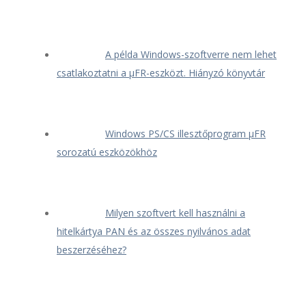
A példa Windows-szoftverre nem lehet
csatlakoztatni a μFR-eszközt. Hiányzó könyvtár
Windows PS/CS illesztőprogram μFR
sorozatú eszközökhöz
Milyen szoftvert kell használni a
hitelkártya PAN és az összes nyilvános adat
beszerzéséhez?