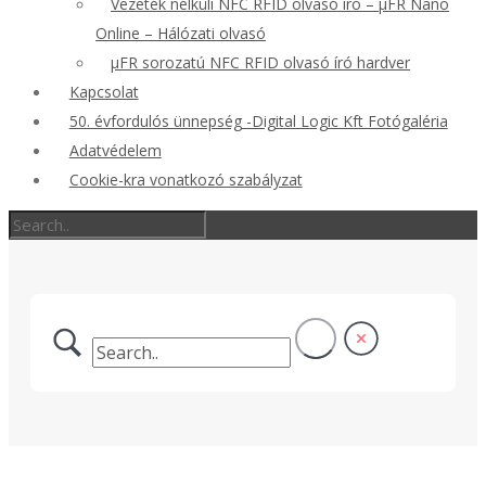
Vezeték nélküli NFC RFID olvasó író – μFR Nano
Online – Hálózati olvasó
μFR sorozatú NFC RFID olvasó író hardver
Kapcsolat
50. évfordulós ünnepség -Digital Logic Kft Fotógaléria
Adatvédelem
Cookie-kra vonatkozó szabályzat