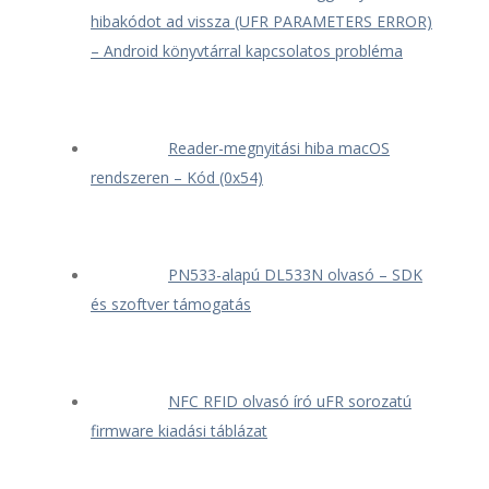
hibakódot ad vissza (UFR PARAMETERS ERROR)
– Android könyvtárral kapcsolatos probléma
Reader-megnyitási hiba macOS
rendszeren – Kód (0x54)
PN533-alapú DL533N olvasó – SDK
és szoftver támogatás
NFC RFID olvasó író uFR sorozatú
firmware kiadási táblázat