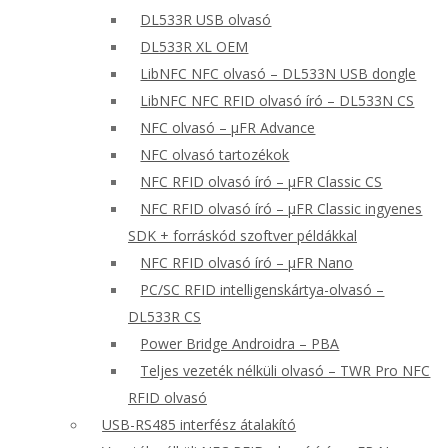
DL533R USB olvasó
DL533R XL OEM
LibNFC NFC olvasó – DL533N USB dongle
LibNFC NFC RFID olvasó író – DL533N CS
NFC olvasó – μFR Advance
NFC olvasó tartozékok
NFC RFID olvasó író – μFR Classic CS
NFC RFID olvasó író – μFR Classic ingyenes
SDK + forráskód szoftver példákkal
NFC RFID olvasó író – μFR Nano
PC/SC RFID intelligenskártya-olvasó –
DL533R CS
Power Bridge Androidra – PBA
Teljes vezeték nélküli olvasó – TWR Pro NFC
RFID olvasó
USB-RS485 interfész átalakító