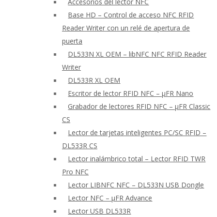
Accesorios del lector NFC
Base HD – Control de acceso NFC RFID
Reader Writer con un relé de apertura de
puerta
DL533N XL OEM – libNFC NFC RFID Reader
Writer
DL533R XL OEM
Escritor de lector RFID NFC – μFR Nano
Grabador de lectores RFID NFC – μFR Classic
CS
Lector de tarjetas inteligentes PC/SC RFID –
DL533R CS
Lector inalámbrico total – Lector RFID TWR
Pro NFC
Lector LIBNFC NFC – DL533N USB Dongle
Lector NFC – μFR Advance
Lector USB DL533R