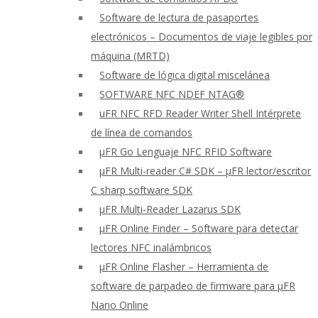
Software de lectura de pasaportes
electrónicos – Documentos de viaje legibles por
máquina (MRTD)
Software de lógica digital miscelánea
SOFTWARE NFC NDEF NTAG®
uFR NFC RFD Reader Writer Shell Intérprete
de línea de comandos
μFR Go Lenguaje NFC RFID Software
μFR Multi-reader C# SDK – μFR lector/escritor
C sharp software SDK
μFR Multi-Reader Lazarus SDK
μFR Online Finder – Software para detectar
lectores NFC inalámbricos
μFR Online Flasher – Herramienta de
software de parpadeo de firmware para μFR
Nano Online