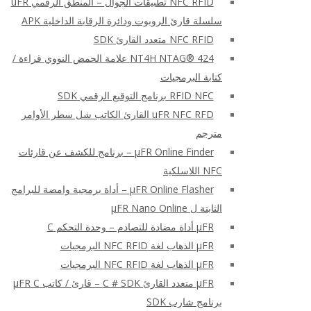
NFC RFID تطبيقات الجوال – المنطق الرقمي uFR
سلسلة قارئ الروبوت ودائرة الرقابة الداخلية APK
NFC RFID متعدد القارئ SDK
NT4H NTAG® 424 علامة الحمض النووي قراءة /
كتابة البرمجيات
RFID NFC برنامج التوقيع الرقمي SDK
uFR NFC RFD القارئ الكاتب شل سطر الأوامر
مترجم
μFR Online Finder – برنامج للكشف عن قارئات
NFC اللاسلكية
μFR Online Flasher – أداة برمجية وامضة للبرامج
الثابتة ل μFR Nano Online
μFR أداة مضادة للتصادم – وحدة التحكم C
μFR الذهاب لغة NFC RFID البرمجيات
μFR الذهاب لغة NFC RFID البرمجيات
μFR متعدد القارئ C # SDK – قارئ / كاتب μFR C
برنامج شارب SDK