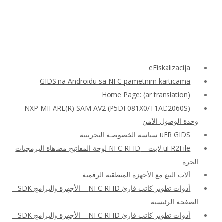
eFiskalizacija
GIDS na Androidu sa NFC pametnim karticama
Home Page: (ar translation)
NXP MIFARE(R) SAM AV2 (P5DF081X0/T1AD2060S) –
وحدة الوصول الآمن
uFR GIDS سياسة الخصوصية التجريبية
uFR2File لايت – NFC RFID لوحة المفاتيح مضاهاة البرمجيات
الحرة
آلات البيع مع الأجهزة المنطقية الرقمية
أدوات تطوير كاتب قارئ NFC RFID – الأجهزة والبرامج SDK –
الصفحة الرئيسية
أدوات تطوير كاتب قارئ NFC RFID – الأجهزة والبرامج SDK –