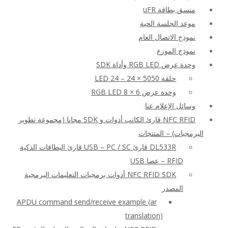
منسق بطاقة uFR
موعد الجلسة الحية
نموذج الاتصال العام
نموذج الموزع
وحدة عرض RGB LED وأداة SDK
حلقة LED 24 – 24 × 5050
وحدة عرض RGB LED 8 × 6
وسائل الإعلام عنا
NFC RFID قارئ الكاتب أدوات و SDK مجانا (مجموعة تطوير
البرمجيات) – المنتجات
DL533R قارئ USB – PC / SC قارئ البطاقات الذكية
RFID – عصا USB
NFC RFID SDK أدوات برمجيات التعليمات البرمجية
المصدر
APDU command send/receive example (ar
translation)