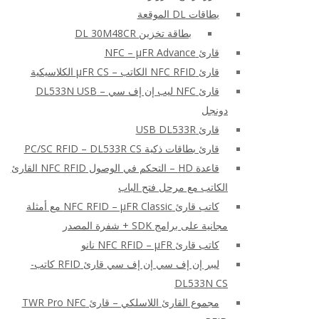
بطاقات DL الموقعة
بطاقة تخزين DL 30M48CR
قارئ NFC – μFR Advance
قارئ NFC RFID الكاتب – μFR CS الكلاسيكية
قارئ NFC ليب إن إف سي – DL533N USB
دونجل
قارئ USB DL533R
قارئ بطاقات ذكية PC/SC RFID – DL533R CS
قاعدة HD – التحكم في الوصول NFC RFID القارئ
الكاتب مع مرحل فتح الباب
كاتب قارئ NFC RFID – μFR Classic مع أمثلة
مجانية على برامج SDK + شفرة المصدر
كاتب قارئ NFC RFID – μFR نانو
ليبر إن إف سي إن إف سي قارئ RFID كاتب-
DL533N CS
مجموع القارئ اللاسلكي – قارئ TWR Pro NFC