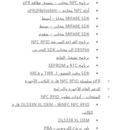
برنامج NFC مجاني – منسق بطاقة μFR
أداة NFC مجانية – uFR2FileSystem
MIFARE SDK مجانا – أبسط
MIFARE SDK مجاني – بسيط
MIFARE SDK مجاني – متقدم
برنامج القراءة السريعة NFC RFID
DESFire البرمجيات SDK التجريبي
برنامج تشغيل التتابع
برنامج RTC و EEPROM
SDK وقت الحضور ل TWR و XRCa
μFR سلسلة NFC RFID قارئ الكاتب الأجهزة
الدعم العام للأجهزة والبرامج
المنتجات – أدوات تطوير NFC RFID
DL533N XL OEM – libNFC NFC RFID قارئ
الكاتب
DL533R XL OEM
باور بريدج لالروبوت – PBA