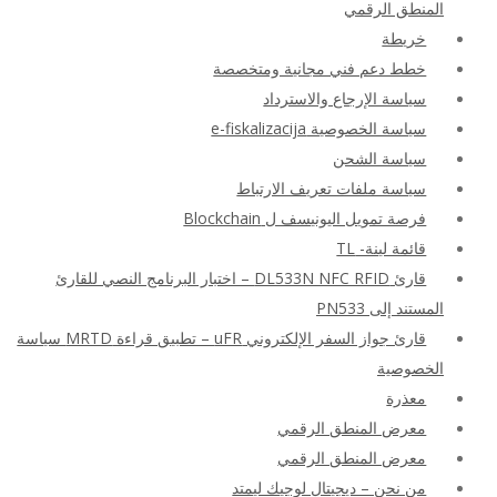
المنطق الرقمي
خريطة
خطط دعم فني مجانية ومتخصصة
سياسة الإرجاع والاسترداد
سياسة الخصوصية e-fiskalizacija
سياسة الشحن
سياسة ملفات تعريف الارتباط
فرصة تمويل اليونيسف ل Blockchain
قائمة لينة- TL
قارئ DL533N NFC RFID – اختبار البرنامج النصي للقارئ
المستند إلى PN533
قارئ جواز السفر الإلكتروني uFR – تطبيق قراءة MRTD سياسة
الخصوصية
معذرة
معرض المنطق الرقمي
معرض المنطق الرقمي
من نحن – ديجيتال لوجيك ليمتد