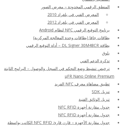
المنطق الرقمي المحدودة – معرض الصور
المعرض الفني في بلغراد 2010
المعرض الفني في بلغراد 2012
برنامج التوقيع الرقمي NFC لنظام Android
بطاقات جافا (بطاقات وحدة المعالجة المركزية)
بطاقة DL Signer 30M48CR – أداة التوقيع الرقمي
بلوق
تذكرة الدعم الفني
ترخيص تنشيط وضع التحكم في السجل والوصول – البرامج الثابتة
μFR Nano Online Premium
تطبيق مضاهاة معرف NFC الفريد
تنزيل SDK
تنزيل الوثائق الفنية
جدول مقارنة أجهزة NFC RFID
جدول مقارنة أجهزة NFC RFID
جدول مقارنة الأجهزة – قارن قارئ NFC RFID الكاتب بواسطة