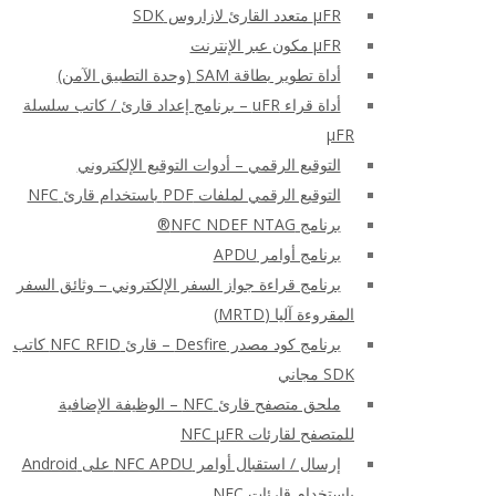
μFR متعدد القارئ لازاروس SDK
μFR مكون عبر الإنترنت
أداة تطوير بطاقة SAM (وحدة التطبيق الآمن)
أداة قراء uFR – برنامج إعداد قارئ / كاتب سلسلة
μFR
التوقيع الرقمي – أدوات التوقيع الإلكتروني
التوقيع الرقمي لملفات PDF باستخدام قارئ NFC
برنامج NFC NDEF NTAG®
برنامج أوامر APDU
برنامج قراءة جواز السفر الإلكتروني – وثائق السفر
المقروءة آليا (MRTD)
برنامج كود مصدر Desfire – قارئ NFC RFID كاتب
SDK مجاني
ملحق متصفح قارئ NFC – الوظيفة الإضافية
للمتصفح لقارئات NFC μFR
إرسال / استقبال أوامر NFC APDU على Android
باستخدام قارئات NFC