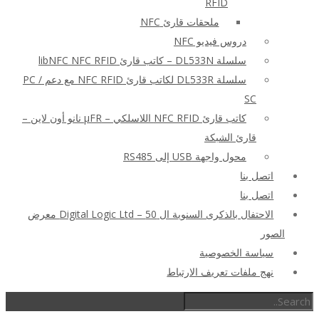
RFID
ملحقات قارئ NFC
دروس فيديو NFC
سلسلة DL533N – كاتب قارئ libNFC NFC RFID
سلسلة DL533R لكاتب قارئ NFC RFID مع دعم PC /
SC
كاتب قارئ NFC RFID اللاسلكي – μFR نانو أون لاين –
قارئ الشبكة
محول واجهة USB إلى RS485
اتصل بنا
اتصل بنا
الاحتفال بالذكرى السنوية ال 50 – Digital Logic Ltd معرض
الصور
سياسة الخصوصية
نهج ملفات تعريف الارتباط