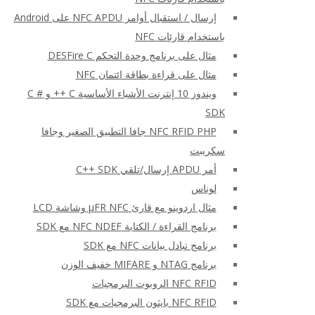
إرسال / استقبال أوامر NFC APDU على Android
باستخدام قارئات NFC
مثال على برنامج وحدة التحكم DESFire C
مثال على قراءة بطاقة ائتمان NFC
ويندوز 10 إنترنت الأشياء الأساسية C ++ و C #
SDK
NFC RFID PHP جافا التطبيق الصغير وجافا
سكريبت
أمر APDU إرسال/تلقي C++ SDK
لوناس
مثال اردوينو مع قارئ μFR NFC وشاشة LCD
برنامج القراءة / الكتابة NFC NDEF مع SDK
برنامج تبادل بيانات NFC مع SDK
برنامج NTAG و MIFARE خفيف الوزن
NFC RFID الروبوت البرمجيات
NFC RFID بايثون البرمجيات مع SDK