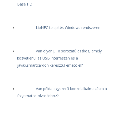
Base HD
LibNFC telepítés Windows rendszeren
Van olyan μFR sorozatú eszköz, amely
közvetlenül az USB interfészen és a
javax.smartcardon keresztül érhető el?
Van példa egyszerű konzolalkalmazásra a
folyamatos olvasáshoz?