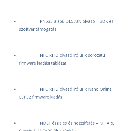
PN533-alapú DL533N olvasó – SDK és
szoftver támogatás
NFC RFID olvasó író uFR sorozatú
firmware kiadási táblázat
NFC RFID olvasó író uFR Nano Online
ESP32 firmware kiadás
NDEF észlelés és hozzáférés – MIFARE
Classic & MIFARE Plus címkék