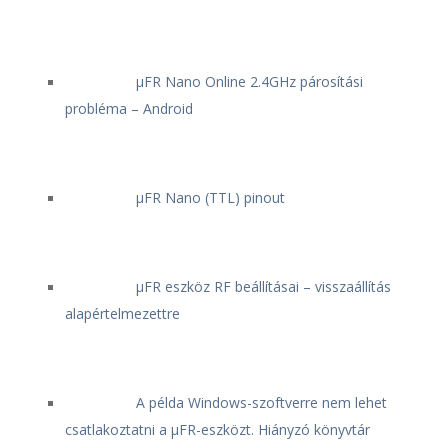
μFR Nano Online 2.4GHz párosítási
probléma – Android
μFR Nano (TTL) pinout
μFR eszköz RF beállításai – visszaállítás
alapértelmezettre
A példa Windows-szoftverre nem lehet
csatlakoztatni a μFR-eszközt. Hiányzó könyvtár