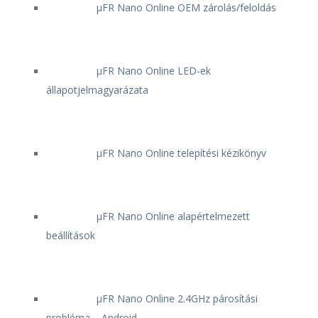
μFR Nano Online OEM zárolás/feloldás
μFR Nano Online LED-ek
állapotjelmagyarázata
μFR Nano Online telepítési kézikönyv
μFR Nano Online alapértelmezett
beállítások
μFR Nano Online 2.4GHz párosítási
probléma – Android