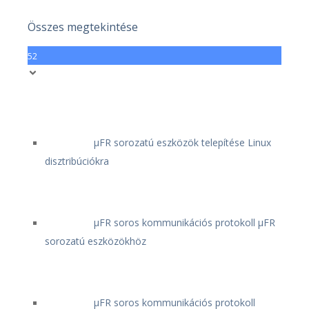
Összes megtekintése
52
μFR sorozatú eszközök telepítése Linux
disztribúciókra
μFR soros kommunikációs protokoll μFR
sorozatú eszközökhöz
μFR soros kommunikációs protokoll