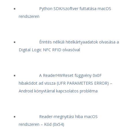
Python SDK/szoftver futtatása macOS
rendszeren
Érintés nélküli hitelkártyaadatok olvasása a
Digital Logic NFC RFID olvasóval
A ReaderHWReset függvény 0x0F
hibakódot ad vissza (UFR PARAMETERS ERROR) –
Android könyvtárral kapcsolatos probléma
Reader-megnyitási hiba macOS
rendszeren – Kód (0x54)