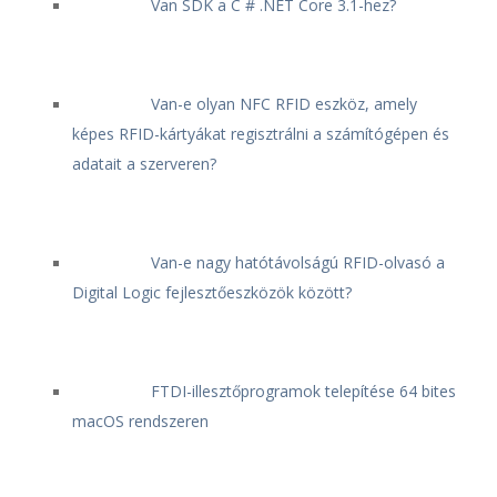
Van SDK a C # .NET Core 3.1-hez?
Van-e olyan NFC RFID eszköz, amely
képes RFID-kártyákat regisztrálni a számítógépen és
adatait a szerveren?
Van-e nagy hatótávolságú RFID-olvasó a
Digital Logic fejlesztőeszközök között?
FTDI-illesztőprogramok telepítése 64 bites
macOS rendszeren