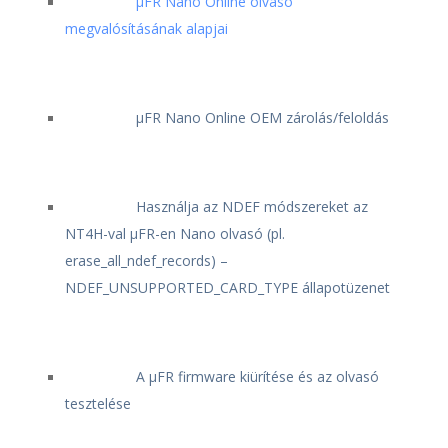
μFR Nano Online olvasó
megvalósításának alapjai
μFR Nano Online OEM zárolás/feloldás
Használja az NDEF módszereket az
NT4H-val μFR-en Nano olvasó (pl.
erase_all_ndef_records) –
NDEF_UNSUPPORTED_CARD_TYPE állapotüzenet
A μFR firmware kiürítése és az olvasó
tesztelése