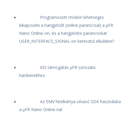
Programozott módon lehetséges
kikapcsolni a hangjelzőt (online paranccsal) a μFR
Nano Online-on, és a hangjelzési parancsokat
USER_INTERFACE_SIGNAL-on keresztül elküldeni?
iOS támogatás μFR sorozatú
hardverekhez
Az EMV hitelkártya-olvasó SDK használata
a μFR Nano Online-nal