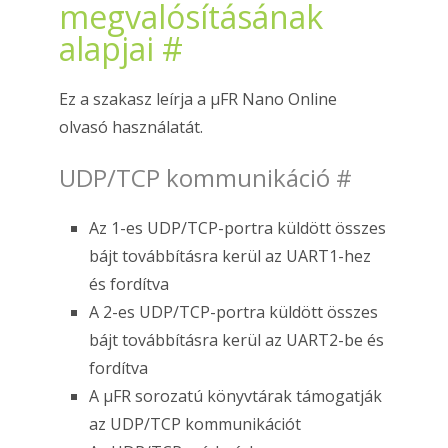
megvalósításának
alapjai
#
Ez a szakasz leírja a μFR Nano Online
olvasó használatát.
UDP/TCP kommunikáció
#
Az 1-es UDP/TCP-portra küldött összes
bájt továbbításra kerül az UART1-hez
és fordítva
A 2-es UDP/TCP-portra küldött összes
bájt továbbításra kerül az UART2-be és
fordítva
A μFR sorozatú könyvtárak támogatják
az UDP/TCP kommunikációt