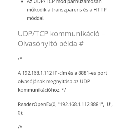
Az UDP/TCP mód párhuzamosan
működik a transzparens és a HTTP
móddal.
UDP/TCP kommunikáció –
Olvasónyitó példa
#
/*
A 192.168.1.112 IP-cím és a 8881-es port
olvasójának megnyitása az UDP-
kommunikációhoz. */
ReaderOpenEx(0, "192.168.1.112:8881", 'U',
0);
/*