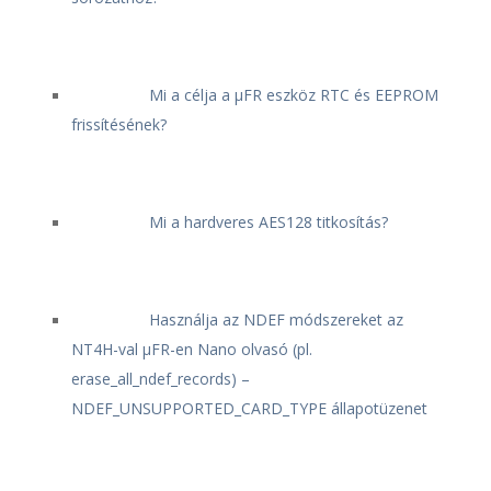
Mi a célja a μFR eszköz RTC és EEPROM
frissítésének?
Mi a hardveres AES128 titkosítás?
Használja az NDEF módszereket az
NT4H-val μFR-en Nano olvasó (pl.
erase_all_ndef_records) –
NDEF_UNSUPPORTED_CARD_TYPE állapotüzenet