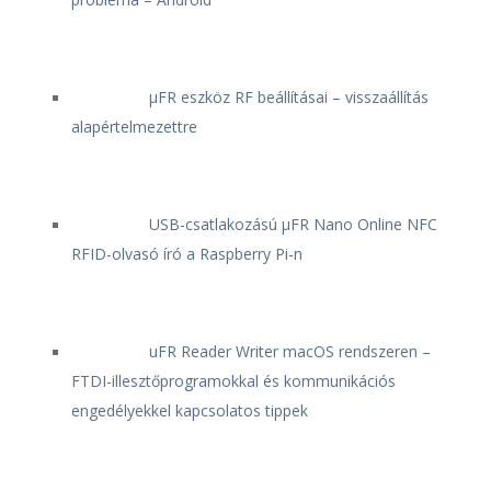
μFR eszköz RF beállításai – visszaállítás
alapértelmezettre
USB-csatlakozású μFR Nano Online NFC
RFID-olvasó író a Raspberry Pi-n
uFR Reader Writer macOS rendszeren –
FTDI-illesztőprogramokkal és kommunikációs
engedélyekkel kapcsolatos tippek