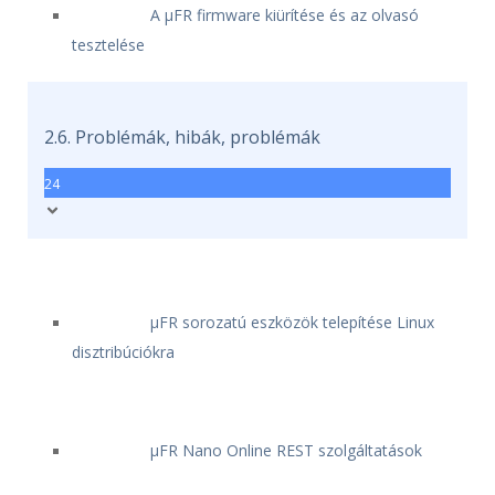
A μFR firmware kiürítése és az olvasó
tesztelése
2.6. Problémák, hibák, problémák
24
μFR sorozatú eszközök telepítése Linux
disztribúciókra
μFR Nano Online REST szolgáltatások