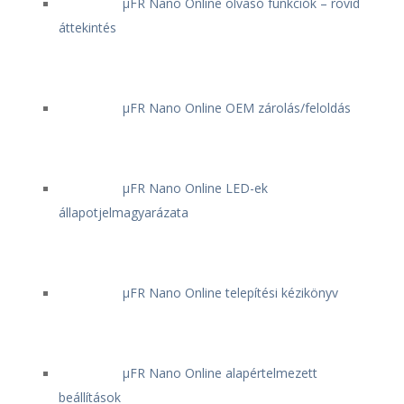
μFR Nano Online olvasó funkciók – rövid
áttekintés
μFR Nano Online OEM zárolás/feloldás
μFR Nano Online LED-ek
állapotjelmagyarázata
μFR Nano Online telepítési kézikönyv
μFR Nano Online alapértelmezett
beállítások