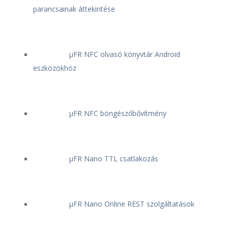
parancsainak áttekintése
μFR NFC olvasó könyvtár Android
eszközökhöz
μFR NFC böngészőbővítmény
μFR Nano TTL csatlakozás
μFR Nano Online REST szolgáltatások