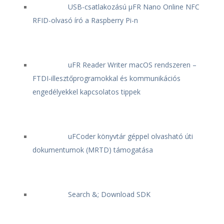
USB-csatlakozású μFR Nano Online NFC
RFID-olvasó író a Raspberry Pi-n
uFR Reader Writer macOS rendszeren –
FTDI-illesztőprogramokkal és kommunikációs
engedélyekkel kapcsolatos tippek
uFCoder könyvtár géppel olvasható úti
dokumentumok (MRTD) támogatása
Search &; Download SDK