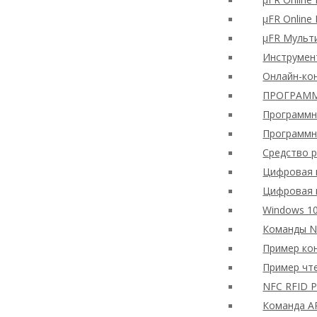
μFR Online
μFR Мульти
Инструмен
Онлайн-ко
ПРОГРАММ
Программно
Программн
Средство р
Цифровая 
Цифровая 
Windows 10
Команды N
Пример ко
Пример чт
NFC RFID P
Команда A