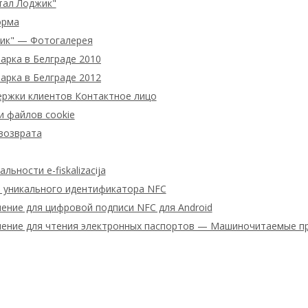
тал Лоджик"
орма
ик" — Фотогалерея
арка в Белграде 2010
арка в Белграде 2012
ержки клиентов Контактное лицо
и файлов cookie
возврата
ьности e-fiskalizacija
 уникального идентификатора NFC
ение для цифровой подписи NFC для Android
ение для чтения электронных паспортов — Машиночитаемые п