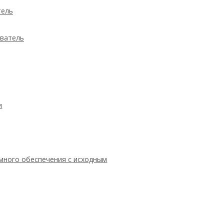
тель
ыватель
и
ммного обеспечения с исходным