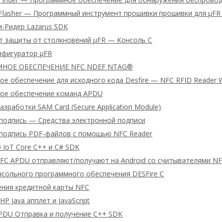
 Flasher — Программный инструмент прошивки прошивки для μFR 
-Ридер Lazarus SDK
т защиты от столкновений μFR — Консоль C
нфигуратор μFR
НОЕ ОБЕСПЕЧЕНИЕ NFC NDEF NTAG®
е обеспечение для исходного кода Desfire — NFC RFID Reader 
ое обеспечение команд APDU
азработки SAM Card (Secure Application Module)
подпись — Средства электронной подписи
подпись PDF-файлов с помощью NFC Reader
 IoT Core C++ и C# SDK
FC APDU отправляют/получают на Android со считывателями N
нсольного программного обеспечения DESFire C
ения кредитной карты NFC
HP Java апплет и JavaScript
PDU Отправка и получение C++ SDK