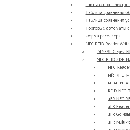
считыватель электро
Таблица сравнения об
Таблица сравнения ус
Торговые автоматы с
Форма реселлера
NFC RFID Reader Writ
DL533R Серия N
NFC RFID SDK И
NFC Reade
Nfc RFID М
NT4H NTAG
RFID NFC 
uFR NFC RF
uFR Reader
μFR Go Яз
μFR Multi-
μFR Onlin