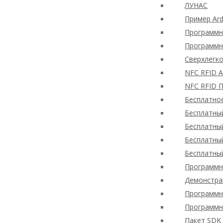
ЛУНАС
Пример Ard
Программн
Программн
Сверхлегк
NFC RFID 
NFC RFID 
Бесплатно
Бесплатны
Бесплатны
Бесплатны
Бесплатны
Программн
Демонстра
Программн
Программн
Пакет SDK