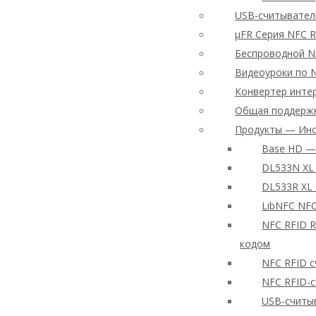
USB-считывател
μFR Серия NFC 
Беспроводной NF
Видеоуроки по 
Конвертер инте
Общая поддержк
Продукты — Инс
Base HD — 
DL533N XL 
DL533R XL
LibNFC NF
NFC RFID R
кодом
NFC RFID с
NFC RFID-с
USB-считы