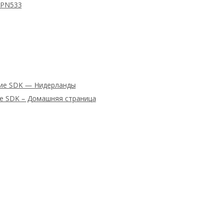
 PN533
ние SDK — Нидерланды
ие SDK – Домашняя страница