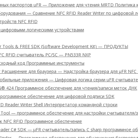
нных паспортов uFR — Приложение для чтения MRTD Политика 
орудования — Сравнение NFC RFID Reader Writer по цифровой л
тройств NFC RFID
 цифровыми логическими устройствами
er Tools & FREE SDK (Software Development Kit) — ПРОДУКТЫ
FC RFID считыватель PC/SC — PN533R NXP
сходный код Программные инструменты
r Расширение для браузера — Надстройка браузера для μFR NFC
обильные приложения — Цифровая логика серии uFR считыватель
® 424 Программное обеспечение для чтения/записи меток ДНК
Программное обеспечение для цифровой подписи SDK
D Reader Writer Shell Интерпретатор командной строки
 Tool — программное обеспечение для настройки считывателя/з
ык NFC RFID Программное обеспечение
reader C# SDK — μFR считыватель/запись C sharp программное о
e Finder — Программное обеспечение для обнаружения беспрово