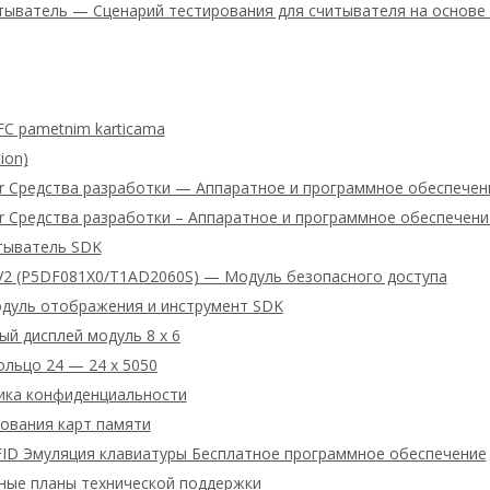
тыватель — Сценарий тестирования для считывателя на основе
FC pametnim karticama
ion)
ter Средства разработки — Аппаратное и программное обеспече
er Средства разработки – Аппаратное и программное обеспечен
тыватель SDK
V2 (P5DF081X0/T1AD2060S) — Модуль безопасного доступа
дуль отображения и инструмент SDK
й дисплей модуль 8 x 6
льцо 24 — 24 x 5050
ика конфиденциальности
ования карт памяти
RFID Эмуляция клавиатуры Бесплатное программное обеспечение
тные планы технической поддержки