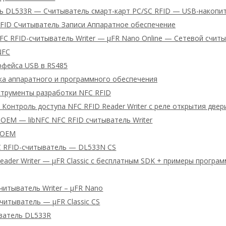
ь DL533R — Считыватель смарт-карт PC/SC RFID — USB-накопи
RFID Считыватель Записи Аппаратное обеспечение
C RFID-считыватель Writer — μFR Nano Online — Сетевой счит
NFC
рфейса USB в RS485
а аппаратного и программного обеспечения
трументы разработки NFC RFID
Контроль доступа NFC RFID Reader Writer с реле открытия двер
OEM — libNFC NFC RFID считыватель Writer
 OEM
C RFID-считыватель — DL533N CS
eader Writer — μFR Classic с бесплатным SDK + примеры програ
читыватель Writer – μFR Nano
читыватель — μFR Classic CS
ватель DL533R