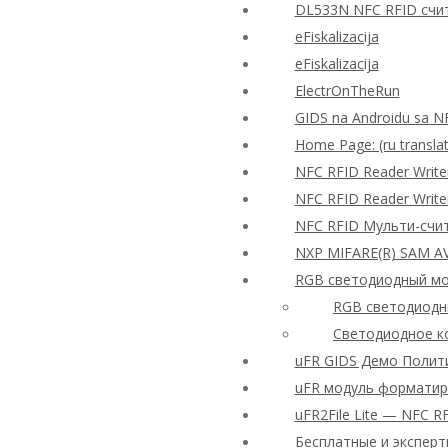
DL533N NFC RFID счи
eFiskalizacija
eFiskalizacija
ElectrOnTheRun
GIDS na Androidu sa N
Home Page: (ru translat
NFC RFID Reader Wri
NFC RFID Reader Writ
NFC RFID Мульти-счи
NXP MIFARE(R) SAM A
RGB светодиодный мо
RGB светодиодны
Светодиодное ко
uFR GIDS Демо Полит
uFR модуль форматир
uFR2File Lite — NFC 
Бесплатные и экспер