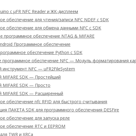
uino с μFR NFC Reader и ЖК-дисплеем
ое обеспечение для чтения/записи NFC NDEF с SDK
ое обеспечение для обмена данными NFC с SDK
ое программное обеспечение NTAG & MIFARE
Android Программное обеспечение
Программное обеспечение Python с SDK
е программное обеспечение NFC — Модуль форматирования ка
й инструмент NFC — uFR2FileSystem
й MIFARE SDK — Простейший
й MIFARE SDK — Просто
й MIFARE SDK — Расширенный
ое обеспечение nfc RFID для быстрого считывания
ция ПАКЕТА SDK для программного обеспечения DESFire
ое обеспечение для запуска реле
ое обеспечение RTC и EEPROM
 для TWR и XRCa