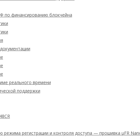
 по финансированию блокчейна
гики
гики
ия
 документации
ие
ие
ие
жиме реального времени
ической поддержки
48CR
ю режима регистрации и контроля доступа — прошивка μFR Nano