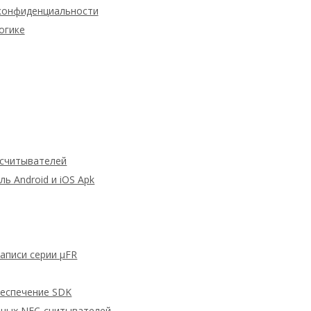
конфиденциальности
огике
 считывателей
 Android и iOS Apk
аписи серии μFR
беспечение SDK
дных NFC-считывателей