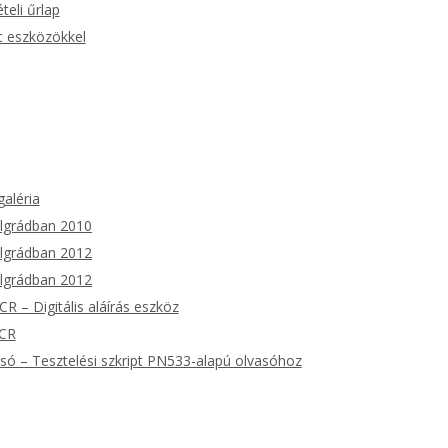
teli űrlap
c eszközökkel
galéria
lgrádban 2010
lgrádban 2012
lgrádban 2012
R – Digitális aláírás eszköz
8CR
ó – Tesztelési szkript PN533-alapú olvasóhoz