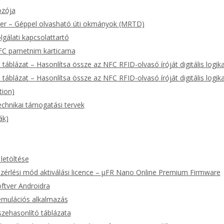
ozója
ver – Géppel olvasható úti okmányok (MRTD)
lgálati kapcsolattartó
FC pametnim karticama
táblázat – Hasonlítsa össze az NFC RFID-olvasó íróját digitális logika
táblázat – Hasonlítsa össze az NFC RFID-olvasó íróját digitális logika
tion)
echnikai támogatási tervek
ák)
letöltése
zérlési mód aktiválási licence – μFR Nano Online Premium Firmware
zoftver Androidra
emulációs alkalmazás
zehasonlító táblázata