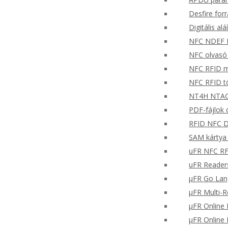
Desfire for
Digitális al
NFC NDEF
NFC olvasó
NFC RFID mo
NFC RFID t
NT4H NTAG®
PDF-fájlok d
RFID NFC Di
SAM kártya 
uFR NFC RFD
uFR Readers
μFR Go Lan
μFR Multi-
μFR Online 
μFR Online 