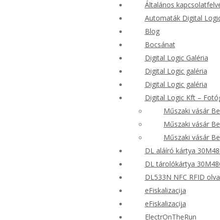
Általános kapcsolatfelvé
Automaták Digital Logi
Blog
Bocsánat
Digital Logic Galéria
Digital Logic galéria
Digital Logic galéria
Digital Logic Kft – Fotó
Műszaki vásár Be
Műszaki vásár Be
Műszaki vásár Be
DL aláíró kártya 30M48C
DL tárolókártya 30M4
DL533N NFC RFID olvas
eFiskalizacija
eFiskalizacija
ElectrOnTheRun