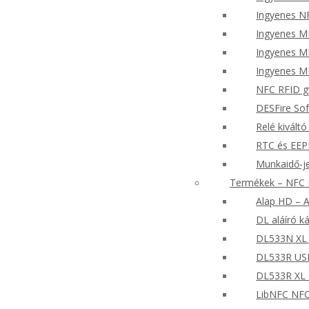
Ingyenes N
Ingyenes M
Ingyenes M
Ingyenes M
NFC RFID gy
DESFire So
Relé kiváltó
RTC és EEP
Munkaidő-j
Termékek – NFC R
Alap HD – A
DL aláíró k
DL533N XL 
DL533R US
DL533R XL
LibNFC NFC