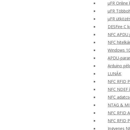
μFR Online 
μFR Többol
μFR ütközés
DESFire C k
NFC APDU p
NFC hitelká
Windows 10
APDU-paran
Arduino pél
LUNÁK
NFC RFID PH
NFC NDEF í
NFC adatcse
NTAG & MIFA
NFC RFID A
NFC RFID P
Ingyenes NF