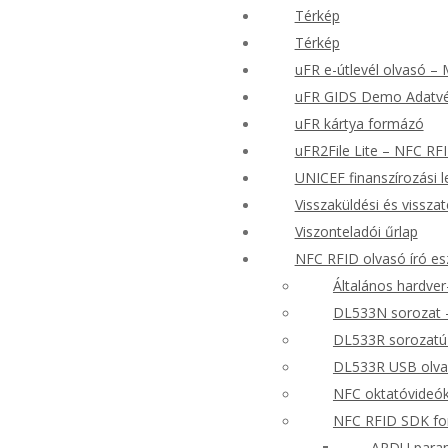
Térkép
Térkép
uFR e-útlevél olvasó –
uFR GIDS Demo Adatvéd
uFR kártya formázó
uFR2File Lite – NFC RFI
UNICEF finanszírozási 
Visszaküldési és visszat
Viszonteladói űrlap
NFC RFID olvasó író e
Általános hardve
DL533N sorozat –
DL533R sorozatú
DL533R USB olvas
NFC oktatóvideó
NFC RFID SDK for
APDU paran