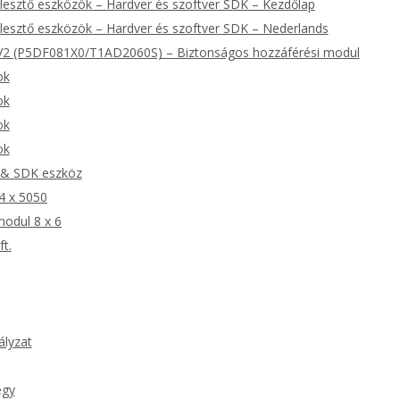
jlesztő eszközök – Hardver és szoftver SDK – Kezdőlap
jlesztő eszközök – Hardver és szoftver SDK – Nederlands
2 (P5DF081X0/T1AD2060S) – Biztonságos hozzáférési modul
ok
ok
ok
ok
 & SDK eszköz
4 x 5050
modul 8 x 6
ft.
ályzat
egy