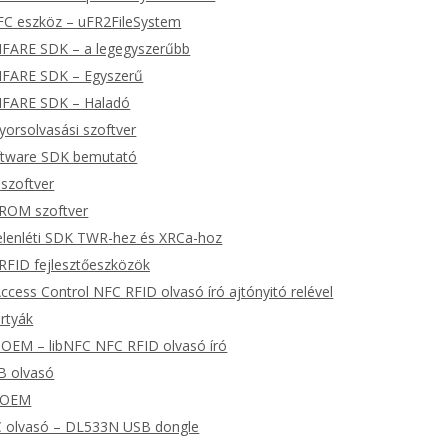
FC eszköz – uFR2FileSystem
IFARE SDK – a legegyszerűbb
IFARE SDK – Egyszerű
IFARE SDK – Haladó
orsolvasási szoftver
ftware SDK bemutató
 szoftver
ROM szoftver
elenléti SDK TWR-hez és XRCa-hoz
FID fejlesztőeszközök
ccess Control NFC RFID olvasó író ajtónyitó relével
ártyák
OEM – libNFC NFC RFID olvasó író
B olvasó
 OEM
 olvasó – DL533N USB dongle