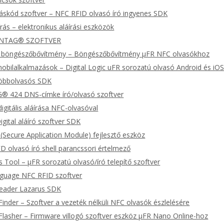
ráskód szoftver – NFC RFID olvasó író ingyenes SDK
áírás – elektronikus aláírási eszközök
 NTAG® SZOFTVER
 böngészőbővítmény – Böngészőbővítmény μFR NFC olvasókhoz
bilalkalmazások – Digital Logic uFR sorozatú olvasó Android és iO
öbbolvasós SDK
 424 DNS-címke író/olvasó szoftver
igitális aláírása NFC-olvasóval
gital aláíró szoftver SDK
(Secure Application Module) fejlesztő eszköz
 olvasó író shell parancssori értelmező
 Tool – μFR sorozatú olvasó/író telepítő szoftver
guage NFC RFID szoftver
Reader Lazarus SDK
Finder – Szoftver a vezeték nélküli NFC olvasók észlelésére
Flasher – Firmware villogó szoftver eszköz μFR Nano Online-hoz