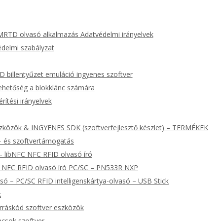
 MRTD olvasó alkalmazás Adatvédelmi irányelvek
elmi szabályzat
D billentyűzet emuláció ingyenes szoftver
lehetőség a blokklánc számára
érítési irányelvek
szközök & INGYENES SDK (szoftverfejlesztő készlet) – TERMÉKEK
r- és szoftvertámogatás
 libNFC NFC RFID olvasó író
 NFC RFID olvasó író PC/SC – PN533R NXP
ó – PC/SC RFID intelligenskártya-olvasó – USB Stick
k
ráskód szoftver eszközök
csok szoftver