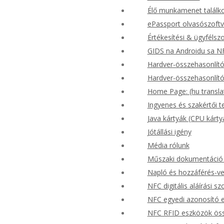
Élő munkamenet találk
ePassport olvasószoft
Értékesítési & ügyfélszo
GIDS na Androidu sa N
Hardver-összehasonlító 
Hardver-összehasonlító 
Home Page: (hu transla
Ingyenes és szakértői t
Java kártyák (CPU kárty
Jótállási igény
Média rólunk
Műszaki dokumentáció 
Napló és hozzáférés-ve
NFC digitális aláírási s
NFC egyedi azonosító 
NFC RFID eszközök öss