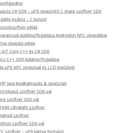
konfigurátor
vasós C# SDK – μFR olvasó/író C sharp szoftver SDK
gátló eszköz – C konzol
onzolszoftver példa
arancsok küldése/fogadása Androidon NFC-olvasókkal
rtya-olvasási példa
 IoT Core C++ és C# SDK
cs C++ SDK küldése/fogadása
da μFR NFC olvasóval és LCD kijelzővel
P Java kisalkalmazás & JavaScript
ró/olvasó szoftver SDK-val
re szoftver SDK-val
RE Ultralight szoftver
ndroid szoftver
ython szoftver SDK-val
C szoftver – μFR kártya formázó