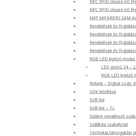
NFC RFID olvasó író fe
NFC RFID olvasó író fe
NXP MIFARE(R) SAM AV
Rendelések és foglalás
Rendelések és foglalás
Rendelések és foglalás
Rendelések és foglalás
RGB LED kijelző modul
LED gyűrű 24 – 2
RGB LED kijelző 
Rólunk – Digital Logic K
SDK letöltése
Soft-list
Soft-list – TL
Sütikre vonatkozó szab
Szállítási szabályzat
Technikai támogatási j