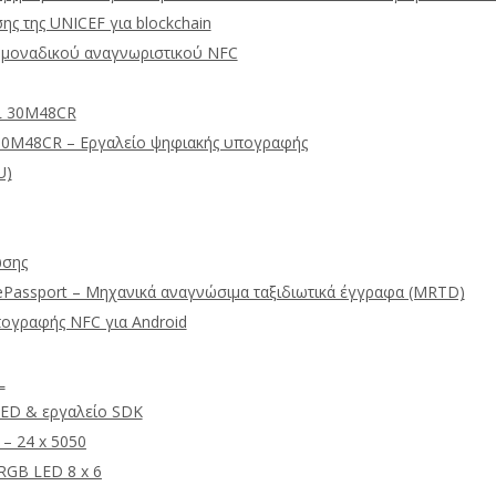
ης της UNICEF για blockchain
μοναδικού αναγνωριστικού NFC
L 30M48CR
30M48CR – Εργαλείο ψηφιακής υπογραφής
U)
ωσης
ePassport – Μηχανικά αναγνώσιμα ταξιδιωτικά έγγραφα (MRTD)
πογραφής NFC για Android
L
ED & εργαλείο SDK
 – 24 x 5050
GB LED 8 x 6