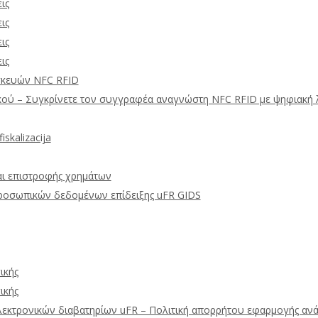
ις
ις
ις
ις
σκευών NFC RFID
κού – Συγκρίνετε τον συγγραφέα αναγνώστη NFC RFID με ψηφιακή 
skalizacija
αι επιστροφής χρημάτων
προσωπικών δεδομένων επίδειξης uFR GIDS
ικής
ικής
εκτρονικών διαβατηρίων uFR – Πολιτική απορρήτου εφαρμογής α