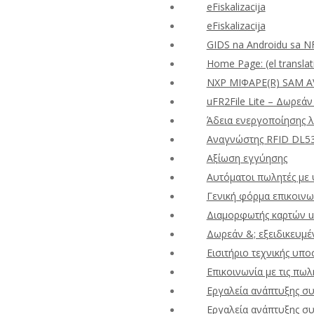
eFiskalizacija
eFiskalizacija
GIDS na Androidu sa N
Home Page: (el translat
NXP ΜΙΦΑΡΕ(R) SAM A
uFR2File Lite – Δωρεά
Άδεια ενεργοποίησης λ
Αναγνώστης RFID DL53
Αξίωση εγγύησης
Αυτόματοι πωλητές με 
Γενική φόρμα επικοινω
Διαμορφωτής καρτών 
Δωρεάν &; εξειδικευμέ
Εισιτήριο τεχνικής υπο
Επικοινωνία με τις πωλ
Εργαλεία ανάπτυξης σ
Εργαλεία ανάπτυξης σ