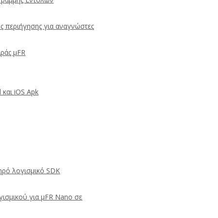
 περιήγησης για αναγνώστες
ιράς μFR
 και iOS Apk
ηρό λογισμικό SDK
γισμικού για μFR Nano σε