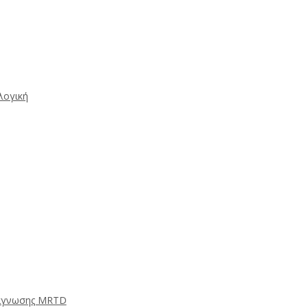
λογική
νάγνωσης MRTD