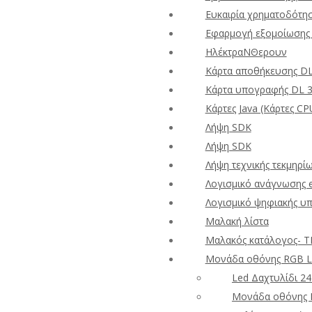
Ευκαιρία χρηματοδότησ
Εφαρμογή εξομοίωσης 
ΗλέκτραΝΘερουν
Κάρτα αποθήκευσης D
Κάρτα υπογραφής DL 
Κάρτες Java (Κάρτες CP
Λήψη SDK
Λήψη SDK
Λήψη τεχνικής τεκμηρί
Λογισμικό ανάγνωσης 
Λογισμικό ψηφιακής υ
Μαλακή λίστα
Μαλακός κατάλογος- T
Μονάδα οθόνης RGB L
Led Δαχτυλίδι 24
Μονάδα οθόνης R