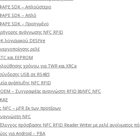
ΦΑΡΕ SDK – Απλούστερο
ΦΑΡΕ SDK – Απλό
ΦΑΡΕ SDK – Προηγμένο
γρήγορης ανάγνωσης NFC RFID
DK λογισμικού DESFire
ενεργοποίησης ρελέ
RTC και EEPROM
ολούθησης χρόνου για TWR και XRCa
σύνδεσης USB σε RS485
λεία ανάπτυξης NFC RFID
 OEM – Συγγραφέας αναγνώστη RFID libNFC NFC
 ΚΑΕ
 NFC – μFR Εκ των προτέρων
αναγνώστη NFC
Έλεγχος πρόσβασης NFC RFID Reader Writer με ρελέ ανοίγματος πό
ύος για Android – PBA