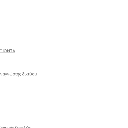
ΡΟΪΟΝΤΑ
Αναγνώστης δικτύου
Γραμμής Εντολών