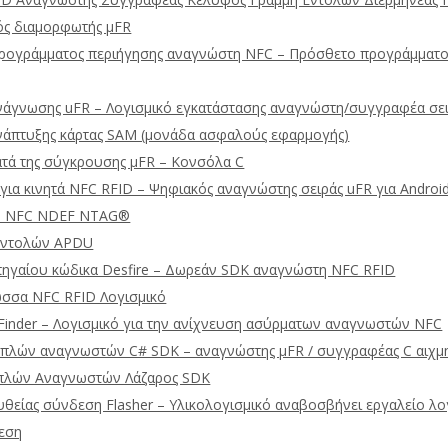
ός διαμορφωτής μFR
ρογράμματος περιήγησης αναγνώστη NFC – Πρόσθετο προγράμματος
νάγνωσης uFR – Λογισμικό εγκατάστασης αναγνώστη/συγγραφέα σε
νάπτυξης κάρτας SAM (μονάδα ασφαλούς εφαρμογής)
ατά της σύγκρουσης μFR – Κονσόλα C
για κινητά NFC RFID – Ψηφιακός αναγνώστης σειράς uFR για Android
Ό NFC NDEF NTAG®
 εντολών APDU
πηγαίου κώδικα Desfire – Δωρεάν SDK αναγνώστη NFC RFID
σσα NFC RFID Λογισμικό
 Finder – Λογισμικό για την ανίχνευση ασύρματων αναγνωστών NFC
λών αναγνωστών C# SDK – αναγνώστης μFR / συγγραφέας C αιχμ
πλών Αναγνωστών Λάζαρος SDK
υθείας σύνδεση Flasher – Υλικολογισμικό αναβοσβήνει εργαλείο λο
εση