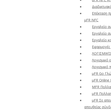
Διαδικτυακ
Επέκταση π
μFR NFC
Εργαλείο α
Εργαλείο α
Εργαλείο κ
Εφαρμογές 
ΛΟΓΙΣΜΙΚ
Λογισμικό
Λογισμικό 
μFR Go Γλώ
μFR Online
ΜFR Πολλαπ
μFR Πολλα
μFR Σε απε
απευθείας σύνδ