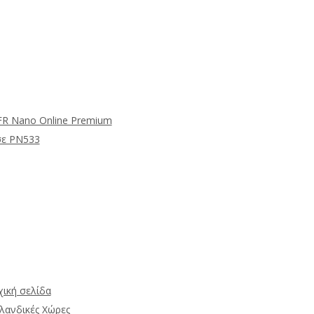
μFR Nano Online Premium
σε PN533
ική σελίδα
λανδικές Χώρες