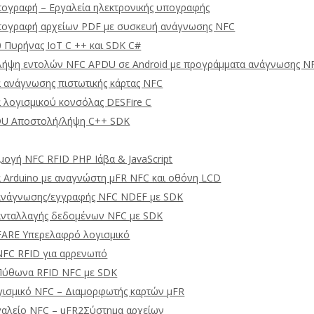
ογραφή – Εργαλεία ηλεκτρονικής υπογραφής
πογραφή αρχείων PDF με συσκευή ανάγνωσης NFC
 Πυρήνας IoT C ++ και SDK C#
λήψη εντολών NFC APDU σε Android με προγράμματα ανάγνωσης N
 ανάγνωσης πιστωτικής κάρτας NFC
 λογισμικού κονσόλας DESFire C
DU Αποστολή/λήψη C++ SDK
ογή NFC RFID PHP Ιάβα & JavaScript
 Arduino με αναγνώστη μFR NFC και οθόνη LCD
 ανάγνωσης/εγγραφής NFC NDEF με SDK
ανταλλαγής δεδομένων NFC με SDK
ARE Υπερελαφρό λογισμικό
NFC RFID για αρρενωπό
Πύθωνα RFID NFC με SDK
ισμικό NFC – Διαμορφωτής καρτών μFR
αλείο NFC – uFR2Σύστημα αρχείων