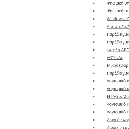
Ψηφιακή υπ
Ψηφιακή υ
Windows 10
Αποστολή/
Παράδειγμα
Παράδειγμα
εντολή AP
ΛΟΎΝΑς
Μικροεφαρμ
Παράδειγμα
Λογισμικό
Λογισμικό 
NTAG &MIF
Λογισμικό 
Λογισμικό 
Δωρεάν λογ
Δωρεάν εργ