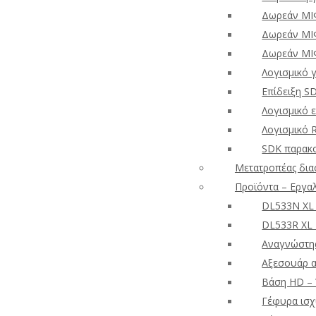
Δωρεάν ΜΙ
Δωρεάν ΜΙ
Δωρεάν ΜΙ
Λογισμικό 
Επίδειξη S
Λογισμικό 
Λογισμικό 
SDK παρακ
Μετατροπέας δια
Προϊόντα – Εργα
DL533N XL
DL533R XL
Αναγνώστης
Αξεσουάρ 
Βάση HD – 
Γέφυρα ισχ