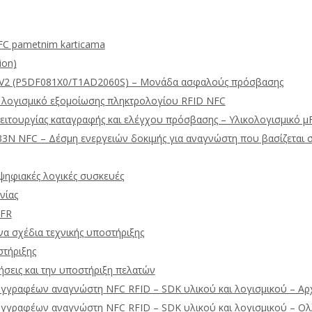
FC pametnim karticama
ion)
V2 (P5DF081X0/T1AD2060S) – Μονάδα ασφαλούς πρόσβασης
ν λογισμικό εξομοίωσης πληκτρολογίου RFID NFC
ειτουργίας καταγραφής και ελέγχου πρόσβασης – Υλικολογισμικό 
3N NFC – Δέσμη ενεργειών δοκιμής για αναγνώστη που βασίζεται 
ψηφιακές λογικές συσκευές
νίας
uFR
να σχέδια τεχνικής υποστήριξης
στήριξης
ήσεις και την υποστήριξη πελατών
υγγραφέων αναγνώστη NFC RFID – SDK υλικού και λογισμικού – Αρχ
υγγραφέων αναγνώστη NFC RFID – SDK υλικού και λογισμικού – Ολ