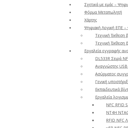
Σχετικά με εμάς – Ψηφι
Φόρμα Μεταπωλητή
Χάρτης
Ψηφιακή Λογική ΕΠΕ –
Τεχνική Έκθεση 
Τεχνική Έκθεση 
Εργαλεία εγγραφής αν
DL533R Σειρά NF
Αναγνώστης USB 
Ασύρματος συγγρ
Γενική υποστήριξ
Εκπαιδευτικά βίν
Εργαλεία λογισμ
NFC RFID 
NT4H NTAG
RFID NFC Λ
uFR NFC RF