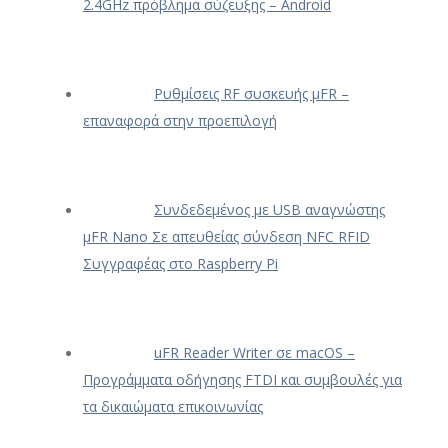
2.4GHz πρόβλημα σύζευξης – Android
Ρυθμίσεις RF συσκευής μFR –
επαναφορά στην προεπιλογή
Συνδεδεμένος με USB αναγνώστης
μFR Nano Σε απευθείας σύνδεση NFC RFID
Συγγραφέας στο Raspberry Pi
uFR Reader Writer σε macOS –
Προγράμματα οδήγησης FTDI και συμβουλές για
τα δικαιώματα επικοινωνίας