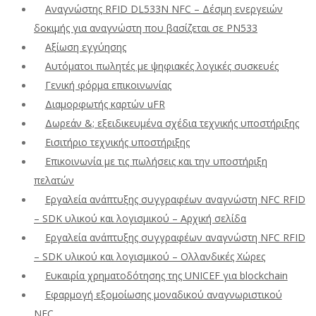
Αναγνώστης RFID DL533N NFC – Δέσμη ενεργειών
δοκιμής για αναγνώστη που βασίζεται σε PN533
Αξίωση εγγύησης
Αυτόματοι πωλητές με ψηφιακές λογικές συσκευές
Γενική φόρμα επικοινωνίας
Διαμορφωτής καρτών uFR
Δωρεάν &; εξειδικευμένα σχέδια τεχνικής υποστήριξης
Εισιτήριο τεχνικής υποστήριξης
Επικοινωνία με τις πωλήσεις και την υποστήριξη
πελατών
Εργαλεία ανάπτυξης συγγραφέων αναγνώστη NFC RFID
– SDK υλικού και λογισμικού – Αρχική σελίδα
Εργαλεία ανάπτυξης συγγραφέων αναγνώστη NFC RFID
– SDK υλικού και λογισμικού – Ολλανδικές Χώρες
Ευκαιρία χρηματοδότησης της UNICEF για blockchain
Εφαρμογή εξομοίωσης μοναδικού αναγνωριστικού
NFC