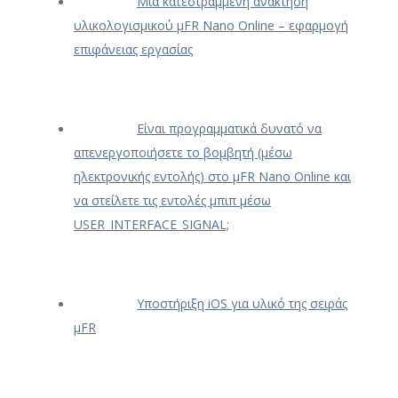
Μια κατεστραμμένη ανάκτηση
υλικολογισμικού μFR Nano Online – εφαρμογή
επιφάνειας εργασίας
Είναι προγραμματικά δυνατό να
απενεργοποιήσετε το βομβητή (μέσω
ηλεκτρονικής εντολής) στο μFR Nano Online και
να στείλετε τις εντολές μπιπ μέσω
USER_INTERFACE_SIGNAL;
Υποστήριξη iOS για υλικό της σειράς
μFR