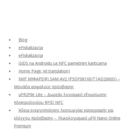
Blog
eFiskalizacija
eFiskalizacija
GIDS na Androidu sa NFC pametnim karticama
Home Page: (el translation)
NXP ΜΙΦΑΡΕ(R) SAM AV2 (P5DF081X0/T1AD2060S) –
Μονάδα ασφαλούς πρόσβασης
uFR2File Lite – Δωρεάν λογισμικό εξομοίωσης
πληκτρολογίου RFID NFC
Άδεια ενεργοποίησης λειτουργίας καταγραφής και
ελέγχου πρόσβασης – Υλικολογισμικό μFR Nano Online
Premium