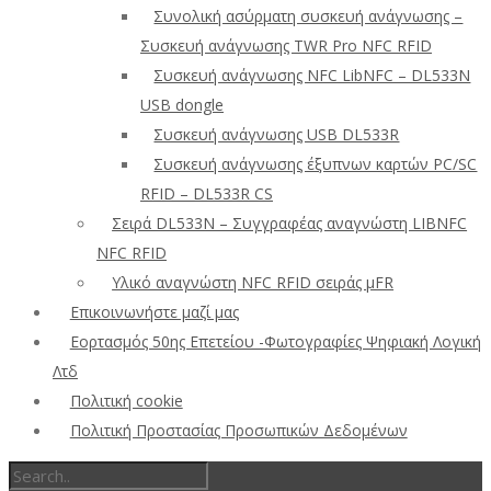
Συνολική ασύρματη συσκευή ανάγνωσης –
Συσκευή ανάγνωσης TWR Pro NFC RFID
Συσκευή ανάγνωσης NFC LibNFC – DL533N
USB dongle
Συσκευή ανάγνωσης USB DL533R
Συσκευή ανάγνωσης έξυπνων καρτών PC/SC
RFID – DL533R CS
Σειρά DL533N – Συγγραφέας αναγνώστη LIBNFC
NFC RFID
Υλικό αναγνώστη NFC RFID σειράς μFR
Επικοινωνήστε μαζί μας
Εορτασμός 50ης Επετείου -Φωτογραφίες Ψηφιακή Λογική
Λτδ
Πολιτική cookie
Πολιτική Προστασίας Προσωπικών Δεδομένων