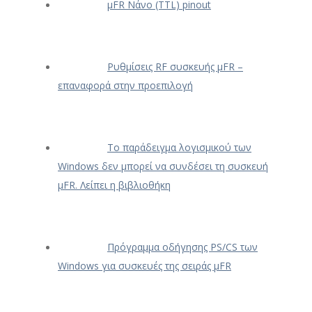
μFR Νάνο (TTL) pinout
Ρυθμίσεις RF συσκευής μFR –
επαναφορά στην προεπιλογή
Το παράδειγμα λογισμικού των
Windows δεν μπορεί να συνδέσει τη συσκευή
μFR. Λείπει η βιβλιοθήκη
Πρόγραμμα οδήγησης PS/CS των
Windows για συσκευές της σειράς μFR