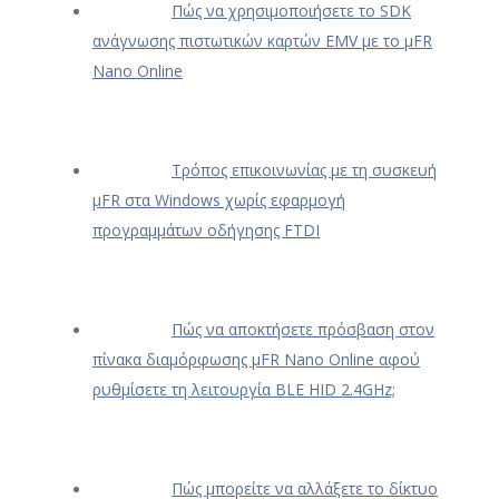
Πώς να χρησιμοποιήσετε το SDK
ανάγνωσης πιστωτικών καρτών EMV με το μFR
Nano Online
Τρόπος επικοινωνίας με τη συσκευή
μFR στα Windows χωρίς εφαρμογή
προγραμμάτων οδήγησης FTDI
Πώς να αποκτήσετε πρόσβαση στον
πίνακα διαμόρφωσης μFR Nano Online αφού
ρυθμίσετε τη λειτουργία BLE HID 2.4GHz;
Πώς μπορείτε να αλλάξετε το δίκτυο