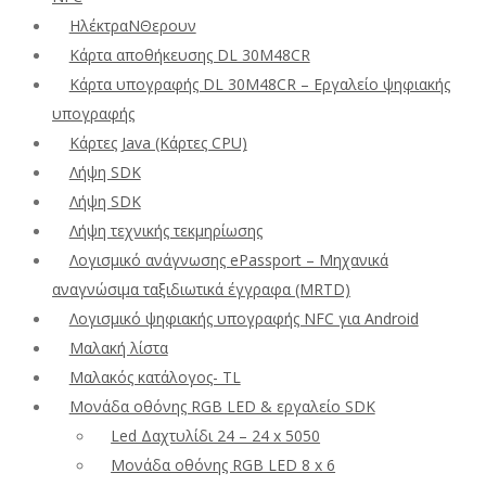
ΗλέκτραΝΘερουν
Κάρτα αποθήκευσης DL 30M48CR
Κάρτα υπογραφής DL 30M48CR – Εργαλείο ψηφιακής
υπογραφής
Κάρτες Java (Κάρτες CPU)
Λήψη SDK
Λήψη SDK
Λήψη τεχνικής τεκμηρίωσης
Λογισμικό ανάγνωσης ePassport – Μηχανικά
αναγνώσιμα ταξιδιωτικά έγγραφα (MRTD)
Λογισμικό ψηφιακής υπογραφής NFC για Android
Μαλακή λίστα
Μαλακός κατάλογος- TL
Μονάδα οθόνης RGB LED & εργαλείο SDK
Led Δαχτυλίδι 24 – 24 x 5050
Μονάδα οθόνης RGB LED 8 x 6