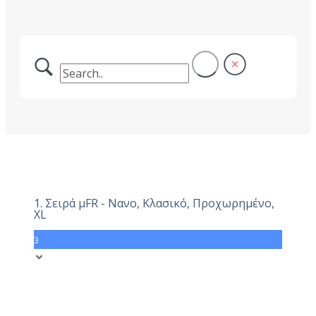
1. Σειρά μFR - Νανο, Κλασικό, Προχωρημένο,
XL
3