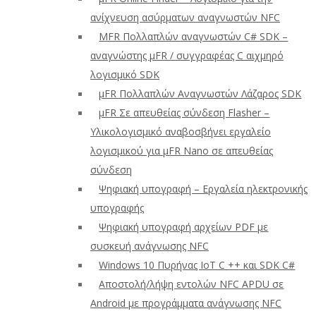
ανίχνευση ασύρματων αναγνωστών NFC
ΜFR Πολλαπλών αναγνωστών C# SDK –
αναγνώστης μFR / συγγραφέας C αιχμηρό
λογισμικό SDK
μFR Πολλαπλών Αναγνωστών Λάζαρος SDK
μFR Σε απευθείας σύνδεση Flasher –
Υλικολογισμικό αναβοσβήνει εργαλείο
λογισμικού για μFR Nano σε απευθείας
σύνδεση
Ψηφιακή υπογραφή – Εργαλεία ηλεκτρονικής
υπογραφής
Ψηφιακή υπογραφή αρχείων PDF με
συσκευή ανάγνωσης NFC
Windows 10 Πυρήνας IoT C ++ και SDK C#
Αποστολή/λήψη εντολών NFC APDU σε
Android με προγράμματα ανάγνωσης NFC