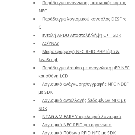
Παράδειγμα ανάγνωσης πιστωτικής κάρτας
NFC
Παράδειγμα λογισμικού κονσόλας DESFire
C
εντολή APDU Αποστολή/λήψη C++ SDK
ΛΟΎΝΑς
Μικροεφαρμογή NFC RFID PHP Ιάβα &
JavaScript
Παράδειγμα Arduino με αναγνώστη μFR NFC
και οθόνη LCD
Λογισμικό ανάγνωσης/εγγραφής NFC NDEF
με SDK
Λογισμικό ανταλλαγής δεδομένων NFC με
SDK
NTAG &MIFARE Υπερελαφρό λογισμικό
Λογισμικό NFC RFID για αρρενωπό
Λογισμικό Πύθωνα RFID NFC με SDK