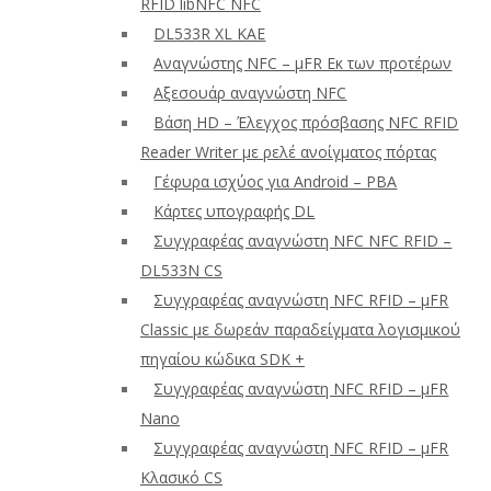
RFID libNFC NFC
DL533R XL ΚΑΕ
Αναγνώστης NFC – μFR Εκ των προτέρων
Αξεσουάρ αναγνώστη NFC
Βάση HD – Έλεγχος πρόσβασης NFC RFID
Reader Writer με ρελέ ανοίγματος πόρτας
Γέφυρα ισχύος για Android – PBA
Κάρτες υπογραφής DL
Συγγραφέας αναγνώστη NFC NFC RFID –
DL533N CS
Συγγραφέας αναγνώστη NFC RFID – μFR
Classic με δωρεάν παραδείγματα λογισμικού
πηγαίου κώδικα SDK +
Συγγραφέας αναγνώστη NFC RFID – μFR
Nano
Συγγραφέας αναγνώστη NFC RFID – μFR
Κλασικό CS