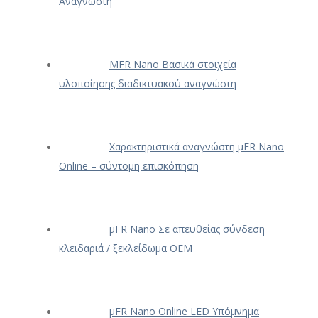
Αναγνώστη
ΜFR Nano Βασικά στοιχεία
υλοποίησης διαδικτυακού αναγνώστη
Χαρακτηριστικά αναγνώστη μFR Nano
Online – σύντομη επισκόπηση
μFR Nano Σε απευθείας σύνδεση
κλειδαριά / ξεκλείδωμα OEM
μFR Nano Online LED Υπόμνημα