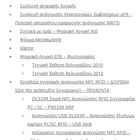
Συλλογή ψηφιακής λογικής
Συσκευή ανάγνωσης ηλεκτρονικών διαβατηρίων uFR –
Πολιτική απορρήτου εφαρμογής ανάγνωσης MRTD
Σχετικά με εμάς – Ψηφιακή Λογική Λτδ
Φόρμα Μεταπωλητή
Χάρτης
Ψηφιακή Λογική ΕΠΕ – Φωτογραφίες
Τεχνική Έκθεση βελιγραδίου 2010
Τεχνική Έκθεση Βελιγραδίου 2012
Εργαλεία εγγραφής αναγνώστη NFC RFID > ΔΩΡΕΆΝ
SDK (Κιτ ανάπτυξης λογισμικού) – ΠΡΟΪΟΝΤΑ
DL533R Σειρά NFC Αναγνώστης RFID Συγγραφέας
PC / SC – PN533R NXP
Αναγνώστης USB DL533R – Αναγνώστης έξυπνων
καρτών PC/SC RFID – USB Stick
Ασύρματος συγγραφέας αναγνώστη NFC RFID –