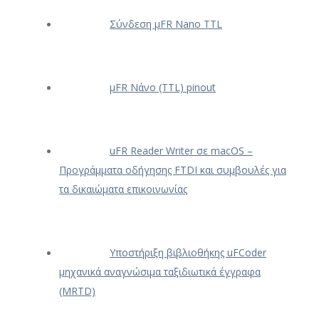
Σύνδεση μFR Nano TTL
μFR Νάνο (TTL) pinout
uFR Reader Writer σε macOS –
Προγράμματα οδήγησης FTDI και συμβουλές για
τα δικαιώματα επικοινωνίας
Υποστήριξη βιβλιοθήκης uFCoder
μηχανικά αναγνώσιμα ταξιδιωτικά έγγραφα
(MRTD)