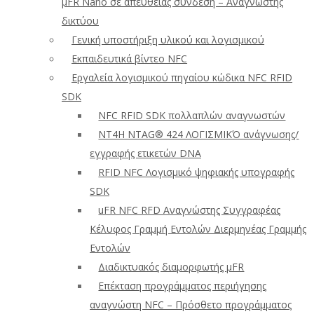
μFR Nano σε απευθείας σύνδεση – Αναγνώστης
δικτύου
Γενική υποστήριξη υλικού και λογισμικού
Εκπαιδευτικά βίντεο NFC
Εργαλεία λογισμικού πηγαίου κώδικα NFC RFID
SDK
NFC RFID SDK πολλαπλών αναγνωστών
NT4H NTAG® 424 ΛΟΓΙΣΜΙΚΌ ανάγνωσης/
εγγραφής ετικετών DNA
RFID NFC Λογισμικό ψηφιακής υπογραφής
SDK
uFR NFC RFD Αναγνώστης Συγγραφέας
Κέλυφος Γραμμή Εντολών Διερμηνέας Γραμμής
Εντολών
Διαδικτυακός διαμορφωτής μFR
Επέκταση προγράμματος περιήγησης
αναγνώστη NFC – Πρόσθετο προγράμματος