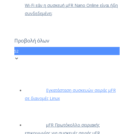
Wi-Fi εάν η συσκευή μFR Nano Online είναι ήδη
συνδεδεμένη;
Προβολή όλων
52
Εγκατάσταση συσκευών σειράς μFR
σε διανομές Linux
μFR Πρωτόκολλο σειριακής
επικοινωνίας για συσκευές σειράς μFR