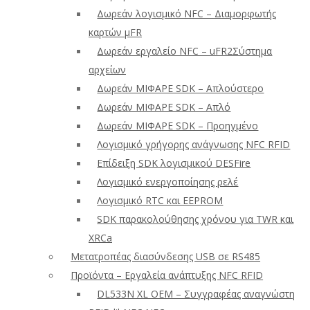
Δωρεάν λογισμικό NFC – Διαμορφωτής
καρτών μFR
Δωρεάν εργαλείο NFC – uFR2Σύστημα
αρχείων
Δωρεάν ΜΙΦΑΡΕ SDK – Απλούστερο
Δωρεάν ΜΙΦΑΡΕ SDK – Απλό
Δωρεάν ΜΙΦΑΡΕ SDK – Προηγμένο
Λογισμικό γρήγορης ανάγνωσης NFC RFID
Επίδειξη SDK λογισμικού DESFire
Λογισμικό ενεργοποίησης ρελέ
Λογισμικό RTC και EEPROM
SDK παρακολούθησης χρόνου για TWR και
XRCa
Μετατροπέας διασύνδεσης USB σε RS485
Προϊόντα – Εργαλεία ανάπτυξης NFC RFID
DL533N XL OEM – Συγγραφέας αναγνώστη