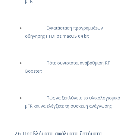
μFR
Εγκατάσταση προγραμμάτων
οδήγησης FTDI σε macOS 64 bit
Πότε συνιστάται αναβάθμιση RF
Booster;
Πώς να ξεπλύνετε το υλικολογισμικό
μFR και να ελέγξετε τη συσκευή ανάγνωσης
2.6. Προβλήματα, σφάλματα, ζητήματα