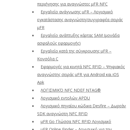
περιήγησης για αναγνώστες μFR NFC
Εργαλείο ανάγνωσης uFR – Λογισμικό
εγκατάστασης αναγνώστη/συγγραφέα σειράς
μFR
Εργαλείο ανάπτυξης κάρτας SAM (μονάδα
ασφαλούς εφαρμογής)
Εργαλείο κατά της σύγκρουσης μFR –
Κονσόλα C
Εφαρμογές για κινητά NFC RFID – Ψηφιακός
αναγνώστης σειράς uFR για Android και iOS
Apk
ΛΟΓΙΣΜΙΚΌ NFC NDEF NTAG®
Λογισμικό εντολών APDU
Λογισμικό πηγαίου κώδικα Desfire – Δωρεάν
SDK αναγνώστη NFC RFID
μFR Go Γλώσσα NFC RFID Λογισμικό
μFR Online Finder – Λογισμικό για την