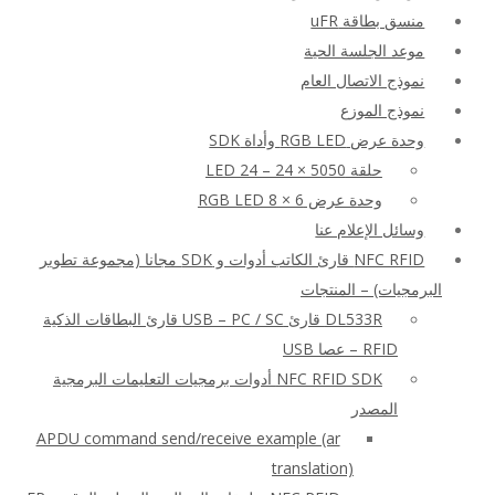
منسق بطاقة uFR
موعد الجلسة الحية
نموذج الاتصال العام
نموذج الموزع
وحدة عرض RGB LED وأداة SDK
حلقة LED 24 – 24 × 5050
وحدة عرض RGB LED 8 × 6
وسائل الإعلام عنا
NFC RFID قارئ الكاتب أدوات و SDK مجانا (مجموعة تطوير
البرمجيات) – المنتجات
DL533R قارئ USB – PC / SC قارئ البطاقات الذكية
RFID – عصا USB
NFC RFID SDK أدوات برمجيات التعليمات البرمجية
المصدر
APDU command send/receive example (ar
translation)