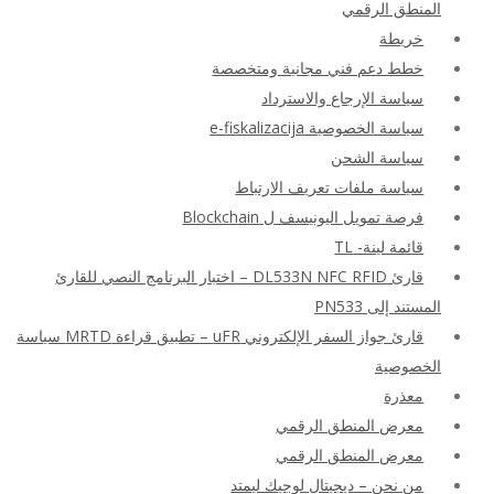
المنطق الرقمي
خريطة
خطط دعم فني مجانية ومتخصصة
سياسة الإرجاع والاسترداد
سياسة الخصوصية e-fiskalizacija
سياسة الشحن
سياسة ملفات تعريف الارتباط
فرصة تمويل اليونيسف ل Blockchain
قائمة لينة- TL
قارئ DL533N NFC RFID – اختبار البرنامج النصي للقارئ
المستند إلى PN533
قارئ جواز السفر الإلكتروني uFR – تطبيق قراءة MRTD سياسة
الخصوصية
معذرة
معرض المنطق الرقمي
معرض المنطق الرقمي
من نحن – ديجيتال لوجيك ليمتد