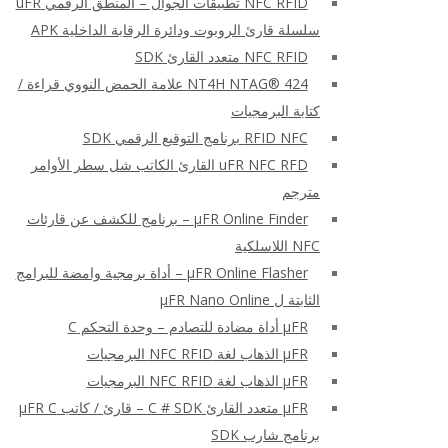
NFC RFID تطبيقات الجوال – المنطق الرقمي uFR
سلسلة قارئ الروبوت ودائرة الرقابة الداخلية APK
NFC RFID متعدد القارئ SDK
NT4H NTAG® 424 علامة الحمض النووي قراءة /
كتابة البرمجيات
RFID NFC برنامج التوقيع الرقمي SDK
uFR NFC RFD القارئ الكاتب شل سطر الأوامر
مترجم
μFR Online Finder – برنامج للكشف عن قارئات
NFC اللاسلكية
μFR Online Flasher – أداة برمجية وامضة للبرامج
الثابتة ل μFR Nano Online
μFR أداة مضادة للتصادم – وحدة التحكم C
μFR الذهاب لغة NFC RFID البرمجيات
μFR الذهاب لغة NFC RFID البرمجيات
μFR متعدد القارئ C # SDK – قارئ / كاتب μFR C
برنامج شارب SDK