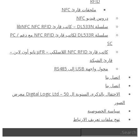
RFID
ملحقات قارئ NFC
دروس فيديو NFC
سلسلة DL533N – كاتب قارئ libNFC NFC RFID
سلسلة DL533R لكاتب قارئ NFC RFID مع دعم PC /
SC
كاتب قارئ NFC RFID اللاسلكي – μFR نانو أون لاين –
قارئ الشبكة
محول واجهة USB إلى RS485
اتصل بنا
اتصل بنا
الاحتفال بالذكرى السنوية ال 50 – Digital Logic Ltd معرض
الصور
سياسة الخصوصية
نهج ملفات تعريف الارتباط