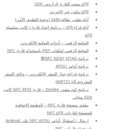
μFR متعدد القارئ لازاروس SDK
μFR مكون عبر الإنترنت
أداة تطوير بطاقة SAM (وحدة التطبيق الآمن)
أداة قراء uFR – برنامج إعداد قارئ / كاتب سلسلة
μFR
التوقيع الرقمي – أدوات التوقيع الإلكتروني
التوقيع الرقمي لملفات PDF باستخدام قارئ NFC
برنامج NFC NDEF NTAG®
برنامج أوامر APDU
برنامج قراءة جواز السفر الإلكتروني – وثائق السفر
المقروءة آليا (MRTD)
برنامج كود مصدر Desfire – قارئ NFC RFID كاتب
SDK مجاني
ملحق متصفح قارئ NFC – الوظيفة الإضافية
للمتصفح لقارئات NFC μFR
إرسال / استقبال أوامر NFC APDU على Android
باستخدام قارئات NFC