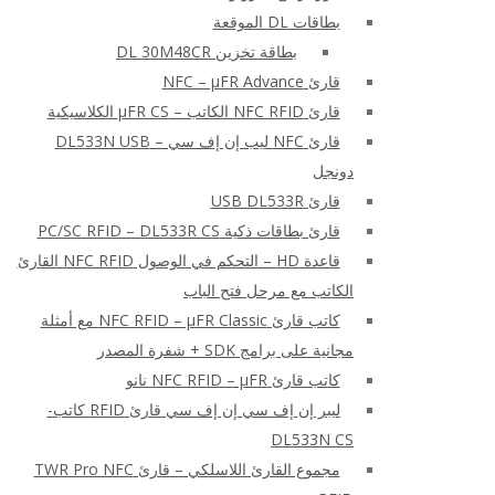
بطاقات DL الموقعة
بطاقة تخزين DL 30M48CR
قارئ NFC – μFR Advance
قارئ NFC RFID الكاتب – μFR CS الكلاسيكية
قارئ NFC ليب إن إف سي – DL533N USB
دونجل
قارئ USB DL533R
قارئ بطاقات ذكية PC/SC RFID – DL533R CS
قاعدة HD – التحكم في الوصول NFC RFID القارئ
الكاتب مع مرحل فتح الباب
كاتب قارئ NFC RFID – μFR Classic مع أمثلة
مجانية على برامج SDK + شفرة المصدر
كاتب قارئ NFC RFID – μFR نانو
ليبر إن إف سي إن إف سي قارئ RFID كاتب-
DL533N CS
مجموع القارئ اللاسلكي – قارئ TWR Pro NFC