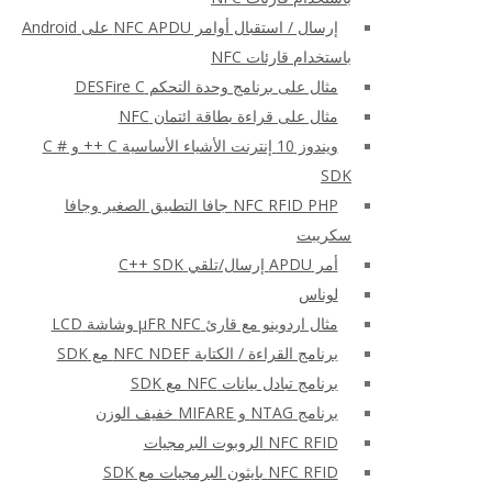
إرسال / استقبال أوامر NFC APDU على Android
باستخدام قارئات NFC
مثال على برنامج وحدة التحكم DESFire C
مثال على قراءة بطاقة ائتمان NFC
ويندوز 10 إنترنت الأشياء الأساسية C ++ و C #
SDK
NFC RFID PHP جافا التطبيق الصغير وجافا
سكريبت
أمر APDU إرسال/تلقي C++ SDK
لوناس
مثال اردوينو مع قارئ μFR NFC وشاشة LCD
برنامج القراءة / الكتابة NFC NDEF مع SDK
برنامج تبادل بيانات NFC مع SDK
برنامج NTAG و MIFARE خفيف الوزن
NFC RFID الروبوت البرمجيات
NFC RFID بايثون البرمجيات مع SDK