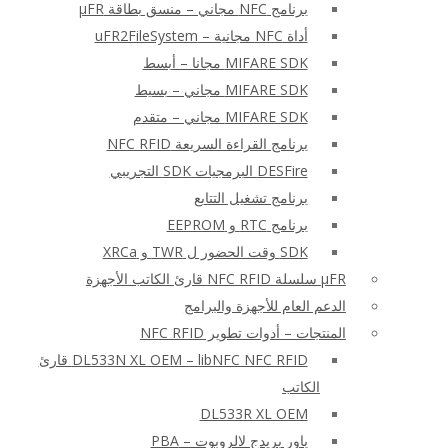
برنامج NFC مجاني – منسق بطاقة μFR
أداة NFC مجانية – uFR2FileSystem
MIFARE SDK مجانا – أبسط
MIFARE SDK مجاني – بسيط
MIFARE SDK مجاني – متقدم
برنامج القراءة السريعة NFC RFID
DESFire البرمجيات SDK التجريبي
برنامج تشغيل التتابع
برنامج RTC و EEPROM
SDK وقت الحضور ل TWR و XRCa
μFR سلسلة NFC RFID قارئ الكاتب الأجهزة
الدعم العام للأجهزة والبرامج
المنتجات – أدوات تطوير NFC RFID
DL533N XL OEM – libNFC NFC RFID قارئ
الكاتب
DL533R XL OEM
باور بريدج لالروبوت – PBA