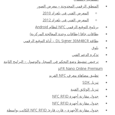
المنطق الرقمي المحدودة – معرض الصور
المعرض الفني في بلغراد 2010
المعرض الفني في بلغراد 2012
برنامج التوقيع الرقمي NFC لنظام Android
بطاقات جافا (بطاقات وحدة المعالجة المركزية)
بطاقة DL Signer 30M48CR – أداة التوقيع الرقمي
بلوق
تذكرة الدعم الفني
ترخيص تنشيط وضع التحكم في السجل والوصول – البرامج الثابتة
μFR Nano Online Premium
تطبيق مضاهاة معرف NFC الفريد
تنزيل SDK
تنزيل الوثائق الفنية
جدول مقارنة أجهزة NFC RFID
جدول مقارنة أجهزة NFC RFID
جدول مقارنة الأجهزة – قارن قارئ NFC RFID الكاتب بواسطة