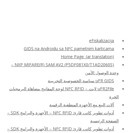
eFiskalizacija
GIDS na Androidu sa NFC pametnim karticama
Home Page: (ar translation)
NXP MIFARE(R) SAM AV2 (P5DF081X0/T1AD2060S) –
وحدة الوصول الآمن
uFR GIDS سياسة الخصوصية التجريبية
uFR2File لايت – NFC RFID لوحة المفاتيح مضاهاة البرمجيات
الحرة
آلات البيع مع الأجهزة المنطقية الرقمية
أدوات تطوير كاتب قارئ NFC RFID – الأجهزة والبرامج SDK –
الصفحة الرئيسية
أدوات تطوير كاتب قارئ NFC RFID – الأجهزة والبرامج SDK –