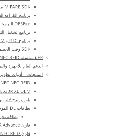
MIFARE SDK مجاني – متقدم
برنامج القراءة السريعة
DESFire البرمجيات SDK التجريبي
برنامج تشغيل التتا
برنامج RTC و EEPROM
SDK وقت الحضور ل TWR و XRCa
μFR سلسلة NFC RFID قارئ الكاتب الأجهزة
الدعم العام للأجهزة والب
المنتجات – أدوات تطوير FC RFID
 – libNFC NFC RFID
L533R XL OEM
باور بريدج لالروبوت
بطاقات DL الموقعة
بطاقة تخزين M48CR
قارئ NFC – μFR Advance
قارئ NFC RFID الكاتب – μFR CS الكلاسيكية