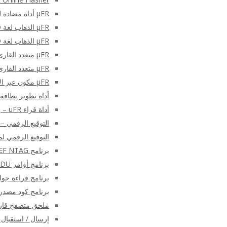
μFR أداة مضادة للتصادم – وحدة التحكم C
μFR الذهاب لغة NFC RFID البرمجيات
μFR الذهاب لغة NFC RFID البرمجيات
μFR متعدد القارئ C # SDK – قارئ / كاتب μFR C برنامج شارب SDK
μFR متعدد القارئ لازاروس SDK
μFR مكون عبر الإنترنت
أداة تطوير بطاقة SAM (وحدة التطبيق الآمن
أداة قراء uFR – برنامج إعداد قارئ / كاتب سلسلة μFR
التوقيع الرقمي – 
التوقيع الرقمي لملفات PDF باستخد
برنامج NFC NDEF NTAG®
برنامج أوامر APDU
برنامج قراءة جواز 
برنامج كود مصدر Desfire – قارئ NFC RFID كاتب SDK مج
ملحق متصفح قارئ NFC – الوظيفة الإضافية للمتصفح لقارئا
إرسال / استقبال أوامر NFC APDU على Android با