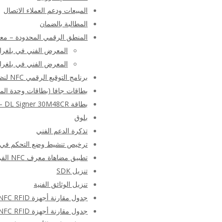
المبيعات ودعم العملاء الاتصال
المطالبة بالضمان
المنطق الرقمي المحدودة – م
المعرض الفني في بلغراد 10
المعرض الفني في بلغراد 12
برنامج التوقيع الرقمي NFC لنظام Android
بطاقات جافا (بطاقات وحدة المع
بطاقة DL Signer 30M48CR – أداة التوقيع الرقمي
بلوق
تذكرة الدعم الفني
ترخيص تنشيط وضع التحكم في السجل والوصول
تطبيق مضاهاة معرف NFC الفريد
تنزيل SDK
تنزيل الوثائق الفنية
جدول مقارنة أجهزة NFC RFID
جدول مقارنة أجهزة NFC RFID