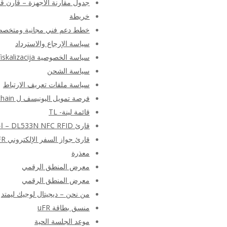
جدول مقارنة الأجهزة – قارن قارئ NFC RFID الكاتب بواسطة المنط
خريطة
خطط دعم فني مجانية ومتخص
سياسة الإرجاع والاسترداد
سياسة الخصوصية e-fiskalizacija
سياسة الشحن
سياسة ملفات تعريف الارتباط
فرصة تمويل اليونيسف ل Blockchain
قائمة لينة- TL
قارئ DL533N NFC RFID – اختبار البرنامج النصي للقارئ المستند إلى PN533
قارئ جواز السفر الإلكتروني uFR – تطبيق قراءة MRTD سياسة الخصوصية
معذرة
معرض المنطق الرقمي
معرض المنطق الرقمي
من نحن – ديجيتال لوجيك ليمتد
منسق بطاقة uFR
موعد الجلسة الحية