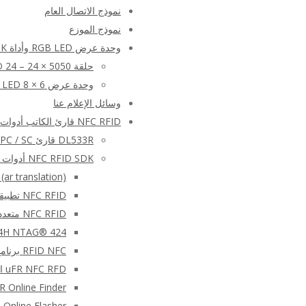
نموذج الاتصال العام
نموذج الموزع
وحدة عرض RGB LED وأداة SDK
حلقة LED 24 – 24 × 5050
وحدة عرض RGB LED 8 × 6
وسائل الإعلام عنا
NFC RFID قارئ الكاتب أدوات و SDK مجانا (مجموعة تطوير البرمجيات) – المنتجات
DL533R قارئ USB – PC / SC قارئ البطاقات الذكية RFID – عصا USB
NFC RFID SDK أدوات برمجيات التعليمات البرمجية المصدر
r translation)
NFC RFID تطبيقات الجوال – المنطق الرقمي uFR سلسلة قارئ الروبوت ودائرة الرقابة الداخلية APK
NFC RFID متعدد القارئ SDK
NT4H NTAG® 424 علامة الحمض النووي قراءة / كتاب
RFID NFC برنامج التوقيع الرقمي SDK
uFR NFC RFD القارئ الكاتب شل سطر الأوامر مترجم
μFR Online Finder – برنامج للكشف عن قارئات NFC ا
μFR Online Flasher – أداة برمجية وامضة للبرامج الثابتة ل e