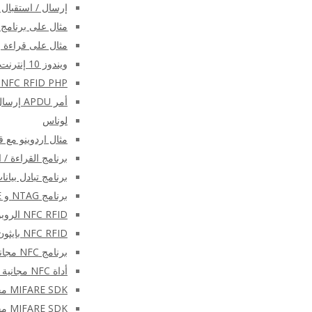
إرسال / استقبال أوامر NFC APDU على Android با
مثال على برنامج وحدة 
مثال على قراءة بطا
ويندوز 10 إنترنت الأشياء الأساسية C ++ و C # SDK
NFC RFID PHP جافا التطبيق الصغير وجافا سكريبت
أمر APDU إرسال/تلقي C++ SDK
لوناس
مثال اردوينو مع قارئ μFR NFC و
برنامج القراءة / الكتابة NDEF
برنامج تبادل بيانات NFC مع 
برنامج NTAG و MIFARE خفيف الوزن
NFC RFID الروبوت البرمجيات
NFC RFID بايثون البرمجيات مع SDK
برنامج NFC مجاني – منسق بطاقة μFR
أداة NFC مجانية – uFR2FileSystem
MIFARE SDK مجانا – أبسط
MIFARE SDK مجاني – بسيط