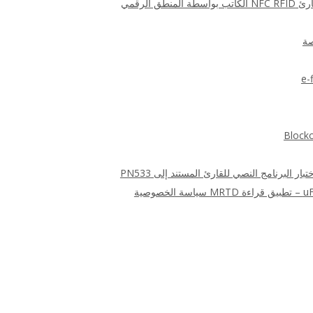
ق الرقمي
صة