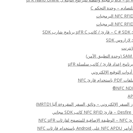
)
أدوات التوقيع الإلكتروني
ام قارئ NFC
السفر الإلكتروني – وثائق السفر المقروءة آليا (MRTD)
اني
ت NFC μFR
ستخدام قارئات NFC