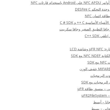
ستخدام قارئات NFC
التحكم DESFire C
قة ائتمان NFC
شاشة LCD
NFC  مع SDK
SDK