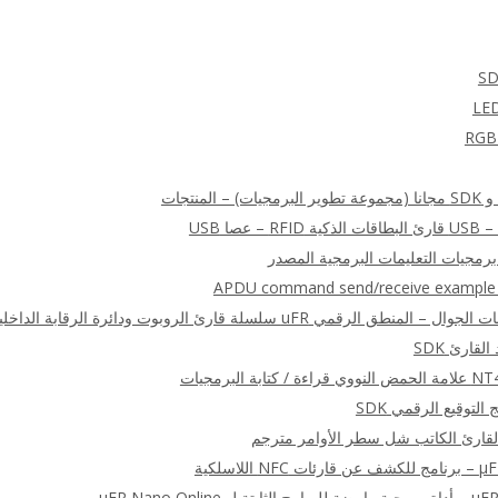
APDU command send/receive example (a
ة البرمجيات
للاسلكية
μFR Nano Onlin