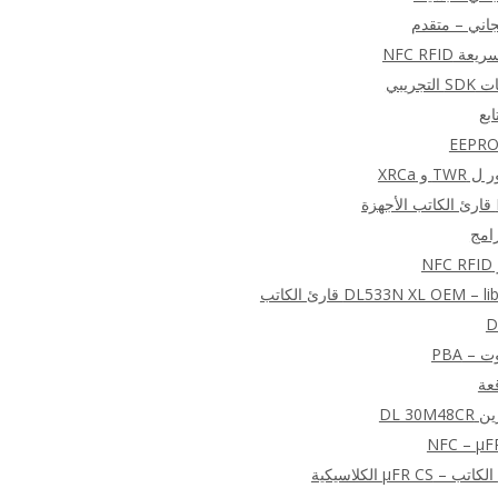
 NFC RFID
بع
رامج
N
DL533N XL OEM قارئ الكاتب
D
 – PBA
DL 30