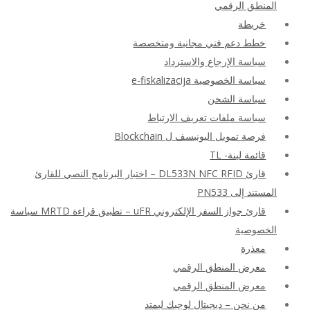
المنطق الرقمي
خريطة
خطط دعم فني مجانية ومتخصصة
سياسة الإرجاع والاسترداد
سياسة الخصوصية e-fiskalizacija
سياسة الشحن
سياسة ملفات تعريف الارتباط
فرصة تمويل اليونيسف ل Blockchain
قائمة لينة- TL
قارئ DL533N NFC RFID – اختبار البرنامج النصي للقارئ
المستند إلى PN533
قارئ جواز السفر الإلكتروني uFR – تطبيق قراءة MRTD سياسة
الخصوصية
معذرة
معرض المنطق الرقمي
معرض المنطق الرقمي
من نحن – ديجيتال لوجيك ليمتد