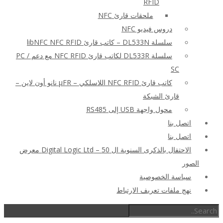
RFID
ملحقات قارئ NFC
دروس فيديو NFC
سلسلة DL533N – كاتب قارئ libNFC NFC RFID
سلسلة DL533R لكاتب قارئ NFC RFID مع دعم PC /
SC
كاتب قارئ NFC RFID اللاسلكي – μFR نانو أون لاين –
قارئ الشبكة
محول واجهة USB إلى RS485
اتصل بنا
اتصل بنا
الاحتفال بالذكرى السنوية ال 50 – Digital Logic Ltd معرض
الصور
سياسة الخصوصية
نهج ملفات تعريف الارتباط