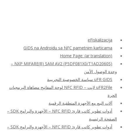
eFiskalizacija
GIDS na Androidu sa NFC pametnim karticama
Home Page: (ar translation)
NXP MIFARE(R) SAM AV2 (P5DF081X0/T1AD2060S) –
وحدة الوصول الآمن
uFR GIDS سياسة الخصوصية التجريبية
uFR2File لايت – NFC RFID لوحة المفاتيح مضاهاة البرمجيات
الحرة
آلات البيع مع الأجهزة المنطقية الرقمية
أدوات تطوير كاتب قارئ NFC RFID – الأجهزة والبرامج SDK –
الصفحة الرئيسية
أدوات تطوير كاتب قارئ NFC RFID – الأجهزة والبرامج SDK –