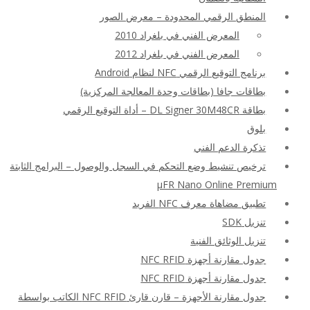
المنطق الرقمي المحدودة – معرض الصور
المعرض الفني في بلغراد 2010
المعرض الفني في بلغراد 2012
برنامج التوقيع الرقمي NFC لنظام Android
بطاقات جافا (بطاقات وحدة المعالجة المركزية)
بطاقة DL Signer 30M48CR – أداة التوقيع الرقمي
بلوق
تذكرة الدعم الفني
ترخيص تنشيط وضع التحكم في السجل والوصول – البرامج الثابتة
μFR Nano Online Premium
تطبيق مضاهاة معرف NFC الفريد
تنزيل SDK
تنزيل الوثائق الفنية
جدول مقارنة أجهزة NFC RFID
جدول مقارنة أجهزة NFC RFID
جدول مقارنة الأجهزة – قارن قارئ NFC RFID الكاتب بواسطة