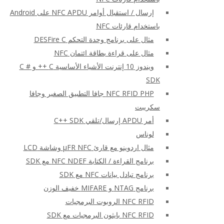
إرسال / استقبال أوامر NFC APDU على Android
باستخدام قارئات NFC
مثال على برنامج وحدة التحكم DESFire C
مثال على قراءة بطاقة ائتمان NFC
ويندوز 10 إنترنت الأشياء الأساسية C ++ و C #
SDK
NFC RFID PHP جافا التطبيق الصغير وجافا
سكريبت
أمر APDU إرسال/تلقي C++ SDK
لوناس
مثال اردوينو مع قارئ μFR NFC وشاشة LCD
برنامج القراءة / الكتابة NFC NDEF مع SDK
برنامج تبادل بيانات NFC مع SDK
برنامج NTAG و MIFARE خفيف الوزن
NFC RFID الروبوت البرمجيات
NFC RFID بايثون البرمجيات مع SDK