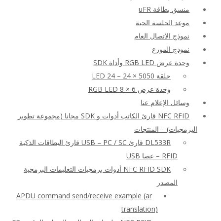
منسق بطاقة uFR
موعد الجلسة الحية
نموذج الاتصال العام
نموذج الموزع
وحدة عرض RGB LED وأداة SDK
حلقة LED 24 – 24 × 5050
وحدة عرض RGB LED 8 × 6
وسائل الإعلام عنا
NFC RFID قارئ الكاتب أدوات و SDK مجانا (مجموعة تطوير
البرمجيات) – المنتجات
DL533R قارئ USB – PC / SC قارئ البطاقات الذكية
RFID – عصا USB
NFC RFID SDK أدوات برمجيات التعليمات البرمجية
المصدر
APDU command send/receive example (ar
translation)