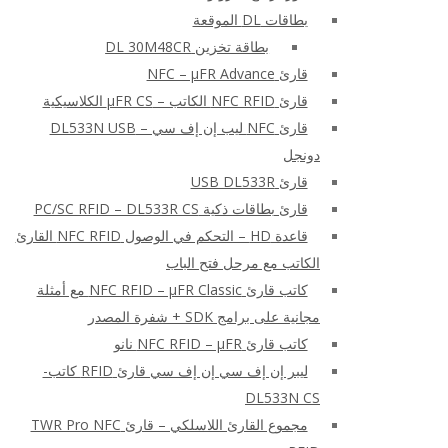
بطاقات DL الموقعة
بطاقة تخزين DL 30M48CR
قارئ NFC – μFR Advance
قارئ NFC RFID الكاتب – μFR CS الكلاسيكية
قارئ NFC ليب إن إف سي – DL533N USB
دونجل
قارئ USB DL533R
قارئ بطاقات ذكية PC/SC RFID – DL533R CS
قاعدة HD – التحكم في الوصول NFC RFID القارئ
الكاتب مع مرحل فتح الباب
كاتب قارئ NFC RFID – μFR Classic مع أمثلة
مجانية على برامج SDK + شفرة المصدر
كاتب قارئ NFC RFID – μFR نانو
ليبر إن إف سي إن إف سي قارئ RFID كاتب-
DL533N CS
مجموع القارئ اللاسلكي – قارئ TWR Pro NFC