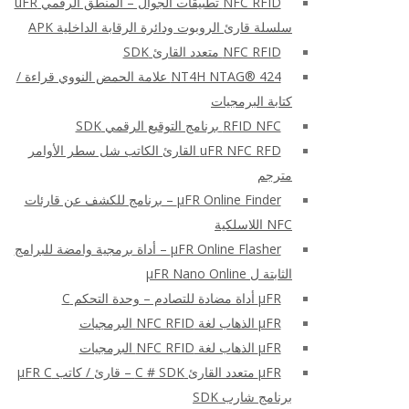
NFC RFID تطبيقات الجوال – المنطق الرقمي uFR
سلسلة قارئ الروبوت ودائرة الرقابة الداخلية APK
NFC RFID متعدد القارئ SDK
NT4H NTAG® 424 علامة الحمض النووي قراءة /
كتابة البرمجيات
RFID NFC برنامج التوقيع الرقمي SDK
uFR NFC RFD القارئ الكاتب شل سطر الأوامر
مترجم
μFR Online Finder – برنامج للكشف عن قارئات
NFC اللاسلكية
μFR Online Flasher – أداة برمجية وامضة للبرامج
الثابتة ل μFR Nano Online
μFR أداة مضادة للتصادم – وحدة التحكم C
μFR الذهاب لغة NFC RFID البرمجيات
μFR الذهاب لغة NFC RFID البرمجيات
μFR متعدد القارئ C # SDK – قارئ / كاتب μFR C
برنامج شارب SDK