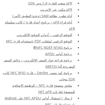
μFR متعدد القارئ لازاروس SDK
μFR مكون عبر الإنترنت
أداة تطوير بطاقة SAM (وحدة التطبيق الآمن)
أداة قراء uFR – برنامج إعداد قارئ / كاتب سلسلة
μFR
التوقيع الرقمي – أدوات التوقيع الإلكتروني
التوقيع الرقمي لملفات PDF باستخدام قارئ NFC
برنامج NFC NDEF NTAG®
برنامج أوامر APDU
برنامج قراءة جواز السفر الإلكتروني – وثائق السفر
المقروءة آليا (MRTD)
برنامج كود مصدر Desfire – قارئ NFC RFID كاتب
SDK مجاني
ملحق متصفح قارئ NFC – الوظيفة الإضافية
للمتصفح لقارئات NFC μFR
إرسال / استقبال أوامر NFC APDU على Android
باستخدام قارئات NFC