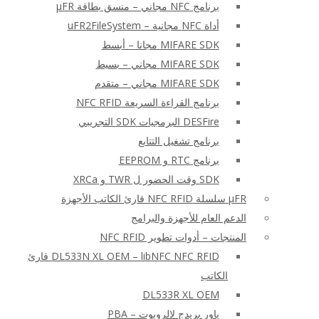
برنامج NFC مجاني – منسق بطاقة μFR
أداة NFC مجانية – uFR2FileSystem
MIFARE SDK مجانا – أبسط
MIFARE SDK مجاني – بسيط
MIFARE SDK مجاني – متقدم
برنامج القراءة السريعة NFC RFID
DESFire البرمجيات SDK التجريبي
برنامج تشغيل التتابع
برنامج RTC و EEPROM
SDK وقت الحضور ل TWR و XRCa
μFR سلسلة NFC RFID قارئ الكاتب الأجهزة
الدعم العام للأجهزة والبرامج
المنتجات – أدوات تطوير NFC RFID
DL533N XL OEM – libNFC NFC RFID قارئ
الكاتب
DL533R XL OEM
باور بريدج لالروبوت – PBA