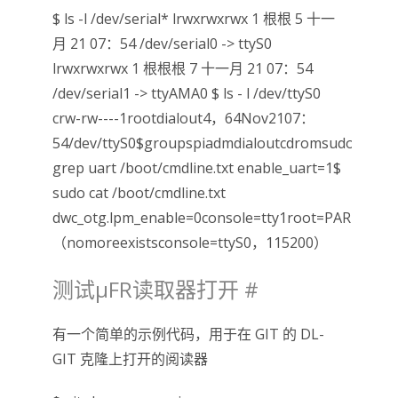
$ ls -l /dev/serial* lrwxrwxrwx 1 根根 5 十一
月 21 07：54 /dev/serial0 -> ttyS0
lrwxrwxrwx 1 根根根 7 十一月 21 07：54
/dev/serial1 -> ttyAMA0 $ ls - l
/dev/ttyS0
crw-rw----1rootdialout4，64Nov2107：
54/dev/ttyS0
$groups
piadmdialoutcdromsudoaudiov
grep uart /boot
/cmdline.txt
enable_uart=1
$
sudo cat /boot/cmdline.txt
dwc_otg.lpm_enable=0console=tty1root=PARTUUID
（nomoreexistsconsole=ttyS0，115200）
测试μFR读取器打开
#
有一个简单的示例代码，用于在 GIT 的 DL-
GIT 克隆上打开的阅读器