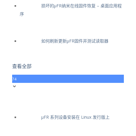
损坏的μFR纳米在线固件恢复 – 桌面应用程
序
如何刷新更新μFR固件并测试读取器
查看全部
74
μFR 系列设备安装在 Linux 发行版上