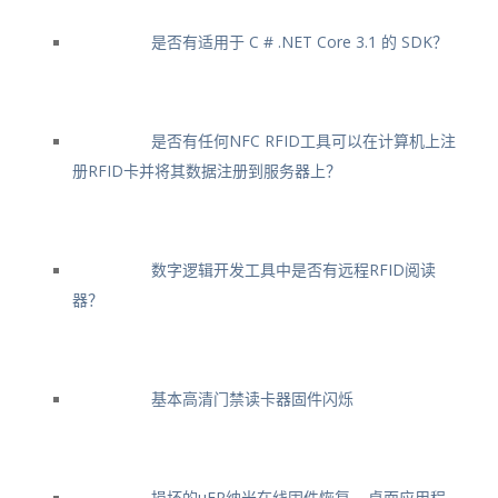
是否有适用于 C # .NET Core 3.1 的 SDK？
是否有任何NFC RFID工具可以在计算机上注
册RFID卡并将其数据注册到服务器上？
数字逻辑开发工具中是否有远程RFID阅读
器？
基本高清门禁读卡器固件闪烁
损坏的μFR纳米在线固件恢复 – 桌面应用程