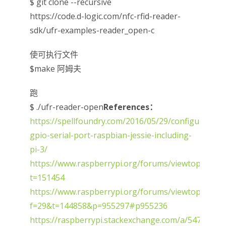
$ git clone --recursive
https://code.d-logic.com/nfc-rfid-reader-
sdk/ufr-examples-reader_open-c
使可执行文件
$make 阿姆夫
跑
$ ./ufr-reader-open
References：
https://spellfoundry.com/2016/05/29/configuring-
gpio-serial-port-raspbian-jessie-including-
pi-3/
https://www.raspberrypi.org/forums/viewtopic.php
t=151454
https://www.raspberrypi.org/forums/viewtopic.php
f=29&t=144858&p=955297#p955236
https://raspberrypi.stackexchange.com/a/54766