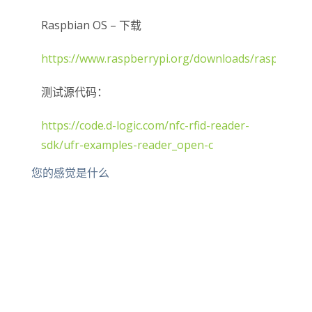
Raspbian OS – 下载
https://www.raspberrypi.org/downloads/raspbian/
测试源代码：
https://code.d-logic.com/nfc-rfid-reader-
sdk/ufr-examples-reader_open-c
您的感觉是什么