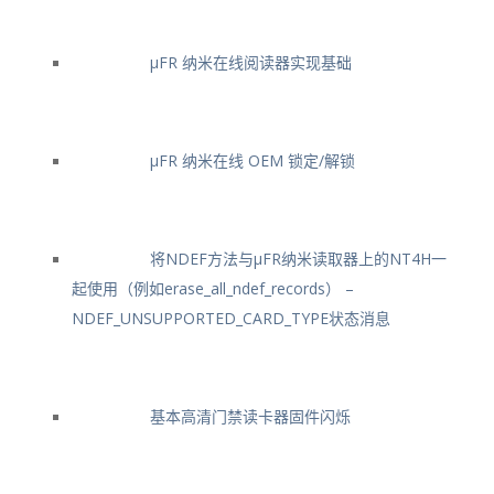
μFR 纳米在线阅读器实现基础
μFR 纳米在线 OEM 锁定/解锁
将NDEF方法与μFR纳米读取器上的NT4H一
起使用（例如erase_all_ndef_records） –
NDEF_UNSUPPORTED_CARD_TYPE状态消息
基本高清门禁读卡器固件闪烁