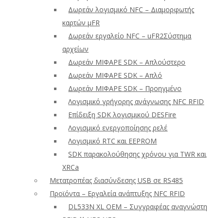
Δωρεάν λογισμικό NFC – Διαμορφωτής
καρτών μFR
Δωρεάν εργαλείο NFC – uFR2Σύστημα
αρχείων
Δωρεάν ΜΙΦΑΡΕ SDK – Απλούστερο
Δωρεάν ΜΙΦΑΡΕ SDK – Απλό
Δωρεάν ΜΙΦΑΡΕ SDK – Προηγμένο
Λογισμικό γρήγορης ανάγνωσης NFC RFID
Επίδειξη SDK λογισμικού DESFire
Λογισμικό ενεργοποίησης ρελέ
Λογισμικό RTC και EEPROM
SDK παρακολούθησης χρόνου για TWR και
XRCa
Μετατροπέας διασύνδεσης USB σε RS485
Προϊόντα – Εργαλεία ανάπτυξης NFC RFID
DL533N XL OEM – Συγγραφέας αναγνώστη