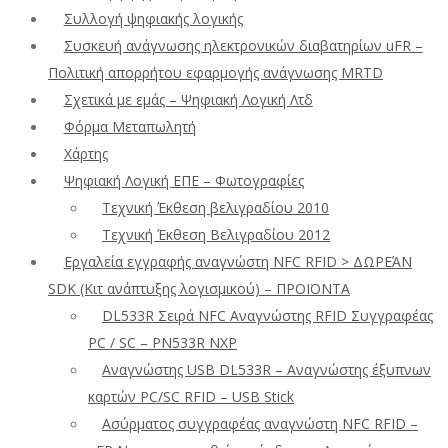
Συλλογή ψηφιακής λογικής
Συσκευή ανάγνωσης ηλεκτρονικών διαβατηρίων uFR –
Πολιτική απορρήτου εφαρμογής ανάγνωσης MRTD
Σχετικά με εμάς – Ψηφιακή Λογική Λτδ
Φόρμα Μεταπωλητή
Χάρτης
Ψηφιακή Λογική ΕΠΕ – Φωτογραφίες
Τεχνική Έκθεση βελιγραδίου 2010
Τεχνική Έκθεση Βελιγραδίου 2012
Εργαλεία εγγραφής αναγνώστη NFC RFID > ΔΩΡΕΆΝ
SDK (Κιτ ανάπτυξης λογισμικού) – ΠΡΟΪΟΝΤΑ
DL533R Σειρά NFC Αναγνώστης RFID Συγγραφέας
PC / SC – PN533R NXP
Αναγνώστης USB DL533R – Αναγνώστης έξυπνων
καρτών PC/SC RFID – USB Stick
Ασύρματος συγγραφέας αναγνώστη NFC RFID –