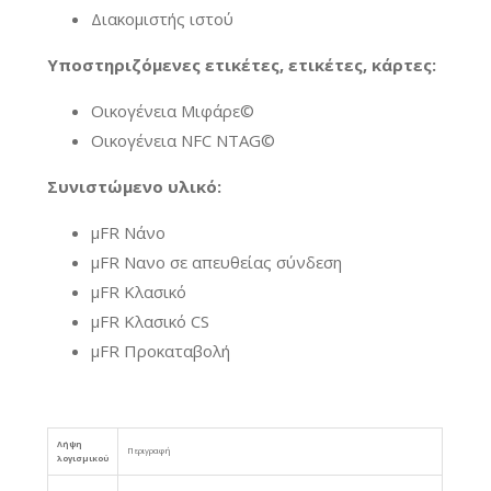
Διακομιστής ιστού
Υποστηριζόμενες ετικέτες, ετικέτες, κάρτες:
Οικογένεια Μιφάρε©
Οικογένεια NFC NTAG©
Συνιστώμενο υλικό:
μFR Νάνο
μFR Νανο σε απευθείας σύνδεση
μFR Κλασικό
μFR Κλασικό CS
μFR Προκαταβολή
Λήψη
Περιγραφή
λογισμικού