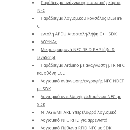
Παράδειγμα ανάγνωσης πιστωτικής κάρτας
NFC
Παράδειγμα λογισμικού κονσόλας DESFire
C
εντολή APDU Αποστολή/λήψη C++ SDK
ΛΟΎΝΑς
Μικροεφαρμογή NFC RFID PHP Ιάβα &
JavaScript
Παράδειγμα Arduino με αναγνώστη μFR NFC
και οθόνη LCD
Λογισμικό ανάγνωσης/εγγραφής NFC NDEF
με SDK
Λογισμικό ανταλλαγής δεδομένων NFC με
SDK
NTAG &MIFARE Υπερελαφρό λογισμικό
Λογισμικό NFC RFID για αρρενωπό
Λογισμικό Πύθωνα RFID NFC με SDK