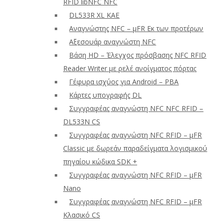
RFID libNFC NFC
DL533R XL ΚΑΕ
Αναγνώστης NFC – μFR Εκ των προτέρων
Αξεσουάρ αναγνώστη NFC
Βάση HD – Έλεγχος πρόσβασης NFC RFID
Reader Writer με ρελέ ανοίγματος πόρτας
Γέφυρα ισχύος για Android – PBA
Κάρτες υπογραφής DL
Συγγραφέας αναγνώστη NFC NFC RFID –
DL533N CS
Συγγραφέας αναγνώστη NFC RFID – μFR
Classic με δωρεάν παραδείγματα λογισμικού
πηγαίου κώδικα SDK +
Συγγραφέας αναγνώστη NFC RFID – μFR
Nano
Συγγραφέας αναγνώστη NFC RFID – μFR
Κλασικό CS