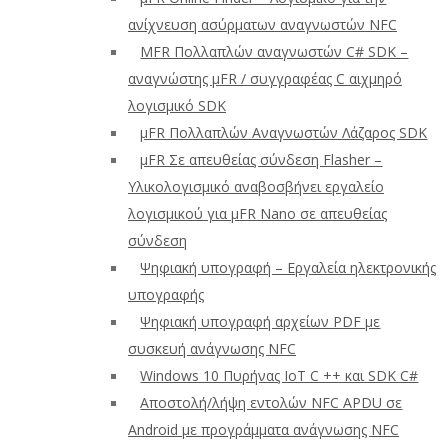
ανίχνευση ασύρματων αναγνωστών NFC
ΜFR Πολλαπλών αναγνωστών C# SDK –
αναγνώστης μFR / συγγραφέας C αιχμηρό
λογισμικό SDK
μFR Πολλαπλών Αναγνωστών Λάζαρος SDK
μFR Σε απευθείας σύνδεση Flasher –
Υλικολογισμικό αναβοσβήνει εργαλείο
λογισμικού για μFR Nano σε απευθείας
σύνδεση
Ψηφιακή υπογραφή – Εργαλεία ηλεκτρονικής
υπογραφής
Ψηφιακή υπογραφή αρχείων PDF με
συσκευή ανάγνωσης NFC
Windows 10 Πυρήνας IoT C ++ και SDK C#
Αποστολή/λήψη εντολών NFC APDU σε
Android με προγράμματα ανάγνωσης NFC