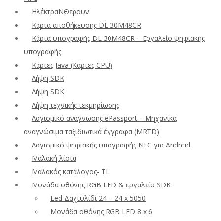
ΗλέκτραΝΘερουν
Κάρτα αποθήκευσης DL 30M48CR
Κάρτα υπογραφής DL 30M48CR – Εργαλείο ψηφιακής
υπογραφής
Κάρτες Java (Κάρτες CPU)
Λήψη SDK
Λήψη SDK
Λήψη τεχνικής τεκμηρίωσης
Λογισμικό ανάγνωσης ePassport – Μηχανικά
αναγνώσιμα ταξιδιωτικά έγγραφα (MRTD)
Λογισμικό ψηφιακής υπογραφής NFC για Android
Μαλακή λίστα
Μαλακός κατάλογος- TL
Μονάδα οθόνης RGB LED & εργαλείο SDK
Led Δαχτυλίδι 24 – 24 x 5050
Μονάδα οθόνης RGB LED 8 x 6