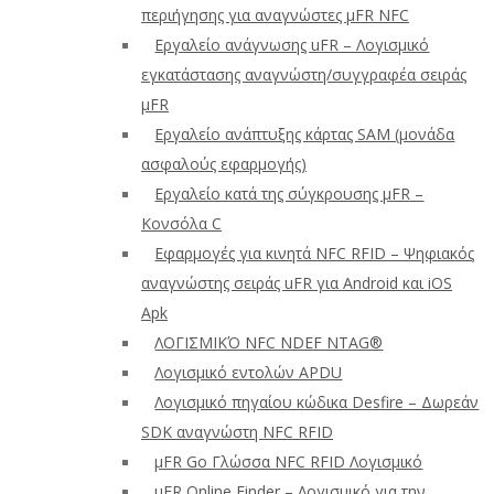
περιήγησης για αναγνώστες μFR NFC
Εργαλείο ανάγνωσης uFR – Λογισμικό
εγκατάστασης αναγνώστη/συγγραφέα σειράς
μFR
Εργαλείο ανάπτυξης κάρτας SAM (μονάδα
ασφαλούς εφαρμογής)
Εργαλείο κατά της σύγκρουσης μFR –
Κονσόλα C
Εφαρμογές για κινητά NFC RFID – Ψηφιακός
αναγνώστης σειράς uFR για Android και iOS
Apk
ΛΟΓΙΣΜΙΚΌ NFC NDEF NTAG®
Λογισμικό εντολών APDU
Λογισμικό πηγαίου κώδικα Desfire – Δωρεάν
SDK αναγνώστη NFC RFID
μFR Go Γλώσσα NFC RFID Λογισμικό
μFR Online Finder – Λογισμικό για την