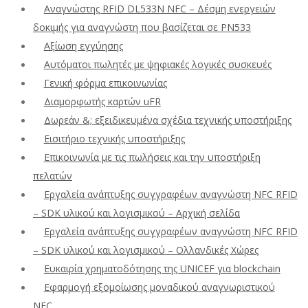
Αναγνώστης RFID DL533N NFC – Δέσμη ενεργειών
δοκιμής για αναγνώστη που βασίζεται σε PN533
Αξίωση εγγύησης
Αυτόματοι πωλητές με ψηφιακές λογικές συσκευές
Γενική φόρμα επικοινωνίας
Διαμορφωτής καρτών uFR
Δωρεάν &; εξειδικευμένα σχέδια τεχνικής υποστήριξης
Εισιτήριο τεχνικής υποστήριξης
Επικοινωνία με τις πωλήσεις και την υποστήριξη
πελατών
Εργαλεία ανάπτυξης συγγραφέων αναγνώστη NFC RFID
– SDK υλικού και λογισμικού – Αρχική σελίδα
Εργαλεία ανάπτυξης συγγραφέων αναγνώστη NFC RFID
– SDK υλικού και λογισμικού – Ολλανδικές Χώρες
Ευκαιρία χρηματοδότησης της UNICEF για blockchain
Εφαρμογή εξομοίωσης μοναδικού αναγνωριστικού
NFC