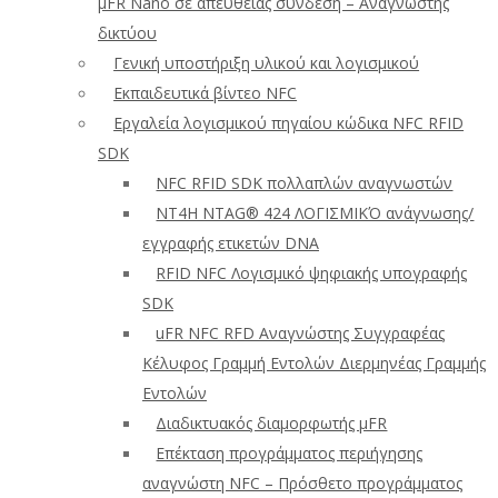
μFR Nano σε απευθείας σύνδεση – Αναγνώστης
δικτύου
Γενική υποστήριξη υλικού και λογισμικού
Εκπαιδευτικά βίντεο NFC
Εργαλεία λογισμικού πηγαίου κώδικα NFC RFID
SDK
NFC RFID SDK πολλαπλών αναγνωστών
NT4H NTAG® 424 ΛΟΓΙΣΜΙΚΌ ανάγνωσης/
εγγραφής ετικετών DNA
RFID NFC Λογισμικό ψηφιακής υπογραφής
SDK
uFR NFC RFD Αναγνώστης Συγγραφέας
Κέλυφος Γραμμή Εντολών Διερμηνέας Γραμμής
Εντολών
Διαδικτυακός διαμορφωτής μFR
Επέκταση προγράμματος περιήγησης
αναγνώστη NFC – Πρόσθετο προγράμματος