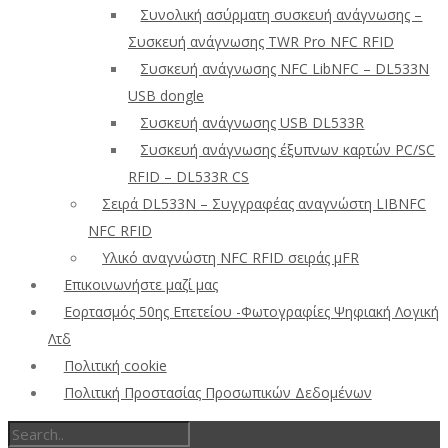
Συνολική ασύρματη συσκευή ανάγνωσης –
Συσκευή ανάγνωσης TWR Pro NFC RFID
Συσκευή ανάγνωσης NFC LibNFC – DL533N
USB dongle
Συσκευή ανάγνωσης USB DL533R
Συσκευή ανάγνωσης έξυπνων καρτών PC/SC
RFID – DL533R CS
Σειρά DL533N – Συγγραφέας αναγνώστη LIBNFC
NFC RFID
Υλικό αναγνώστη NFC RFID σειράς μFR
Επικοινωνήστε μαζί μας
Εορτασμός 50ης Επετείου -Φωτογραφίες Ψηφιακή Λογική
Λτδ
Πολιτική cookie
Πολιτική Προστασίας Προσωπικών Δεδομένων