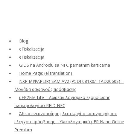
Blog
eFiskalizacija
eFiskalizacija
GIDS na Androidu sa NFC pametnim karticama
Home Page: (el translation)
NXP ΜΙΦΑΡΕ(R) SAM AV2 (P5DF081X0/T1AD2060S) –
Μονάδα ασφαλούς πρόσβασης
uFR2File Lite – Δωρεάν λογισμικό εξομοίωσης
πληκτρολογίου RFID NFC
Άδεια ενεργοποίησης λειτουργίας καταγραφής και
ελέγχου πρόσβασης – Υλικολογισμικό μFR Nano Online
Premium