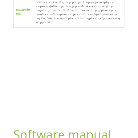
uFR2File Lite – Εκτελέσιμο λογισμικό με ηλεκτρονική υποστήριξη και
γραφικό περιβάλλον εργασίας. Λογισμικό εξομοίωσης πληκτρολογίου για
ufr2αρχείο-
αναγνώστες της σειράς uFR. Εξαγωγή UID κάρτας ή περιεχομένου κάρτας σε
lite
οποιοδήποτε πεδίο κειμένου και προαιρετικά αποστολή δεδομένων κάρτας
στη βάση δεδομένων MySQL μέσω HTTP. Καταγράψτε τις κάρτες ανάγνωσης
ως αρχεία txt.
Software manual