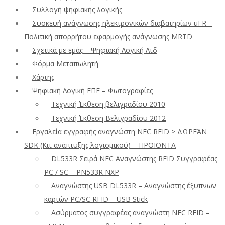
Συλλογή ψηφιακής λογικής
Συσκευή ανάγνωσης ηλεκτρονικών διαβατηρίων uFR –
Πολιτική απορρήτου εφαρμογής ανάγνωσης MRTD
Σχετικά με εμάς – Ψηφιακή Λογική Λτδ
Φόρμα Μεταπωλητή
Χάρτης
Ψηφιακή Λογική ΕΠΕ – Φωτογραφίες
Τεχνική Έκθεση βελιγραδίου 2010
Τεχνική Έκθεση Βελιγραδίου 2012
Εργαλεία εγγραφής αναγνώστη NFC RFID > ΔΩΡΕΆΝ
SDK (Κιτ ανάπτυξης λογισμικού) – ΠΡΟΪΟΝΤΑ
DL533R Σειρά NFC Αναγνώστης RFID Συγγραφέας
PC / SC – PN533R NXP
Αναγνώστης USB DL533R – Αναγνώστης έξυπνων
καρτών PC/SC RFID – USB Stick
Ασύρματος συγγραφέας αναγνώστη NFC RFID –