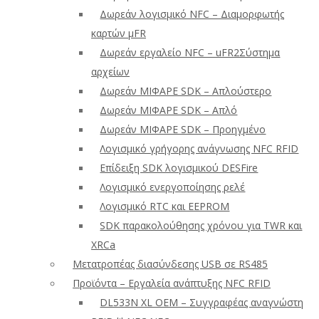
Δωρεάν λογισμικό NFC – Διαμορφωτής
καρτών μFR
Δωρεάν εργαλείο NFC – uFR2Σύστημα
αρχείων
Δωρεάν ΜΙΦΑΡΕ SDK – Απλούστερο
Δωρεάν ΜΙΦΑΡΕ SDK – Απλό
Δωρεάν ΜΙΦΑΡΕ SDK – Προηγμένο
Λογισμικό γρήγορης ανάγνωσης NFC RFID
Επίδειξη SDK λογισμικού DESFire
Λογισμικό ενεργοποίησης ρελέ
Λογισμικό RTC και EEPROM
SDK παρακολούθησης χρόνου για TWR και
XRCa
Μετατροπέας διασύνδεσης USB σε RS485
Προϊόντα – Εργαλεία ανάπτυξης NFC RFID
DL533N XL OEM – Συγγραφέας αναγνώστη