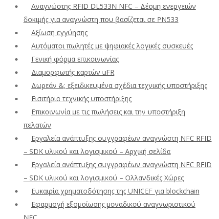
Αναγνώστης RFID DL533N NFC – Δέσμη ενεργειών
δοκιμής για αναγνώστη που βασίζεται σε PN533
Αξίωση εγγύησης
Αυτόματοι πωλητές με ψηφιακές λογικές συσκευές
Γενική φόρμα επικοινωνίας
Διαμορφωτής καρτών uFR
Δωρεάν &; εξειδικευμένα σχέδια τεχνικής υποστήριξης
Εισιτήριο τεχνικής υποστήριξης
Επικοινωνία με τις πωλήσεις και την υποστήριξη
πελατών
Εργαλεία ανάπτυξης συγγραφέων αναγνώστη NFC RFID
– SDK υλικού και λογισμικού – Αρχική σελίδα
Εργαλεία ανάπτυξης συγγραφέων αναγνώστη NFC RFID
– SDK υλικού και λογισμικού – Ολλανδικές Χώρες
Ευκαιρία χρηματοδότησης της UNICEF για blockchain
Εφαρμογή εξομοίωσης μοναδικού αναγνωριστικού
NFC