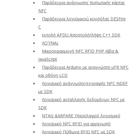
Παράδειγμα ανάγνωσης πιστωτικής κάρτας
NFC
Παράδειγμα λογισμικού κονσόλας DESFire
C
εντολή APDU Αποστολή/λήψη C++ SDK
ΛΟΎΝΑς
Μικροεφαρμογή NFC RFID PHP Ιάβα &
JavaScript
Παράδειγμα Arduino με αναγνώστη μFR NFC
και οθόνη LCD
Λογισμικό ανάγνωσης/εγγραφής NFC NDEF
με SDK
Λογισμικό ανταλλαγής δεδομένων NFC με
SDK
NTAG &MIFARE Υπερελαφρό λογισμικό
Λογισμικό NFC RFID για αρρενωπό
Λογισμικό Πύθωνα RFID NFC με SDK