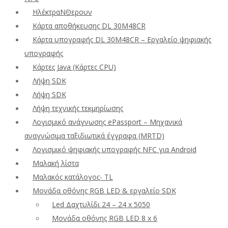
ΗλέκτραΝΘερουν
Κάρτα αποθήκευσης DL 30M48CR
Κάρτα υπογραφής DL 30M48CR – Εργαλείο ψηφιακής
υπογραφής
Κάρτες Java (Κάρτες CPU)
Λήψη SDK
Λήψη SDK
Λήψη τεχνικής τεκμηρίωσης
Λογισμικό ανάγνωσης ePassport – Μηχανικά
αναγνώσιμα ταξιδιωτικά έγγραφα (MRTD)
Λογισμικό ψηφιακής υπογραφής NFC για Android
Μαλακή λίστα
Μαλακός κατάλογος- TL
Μονάδα οθόνης RGB LED & εργαλείο SDK
Led Δαχτυλίδι 24 – 24 x 5050
Μονάδα οθόνης RGB LED 8 x 6