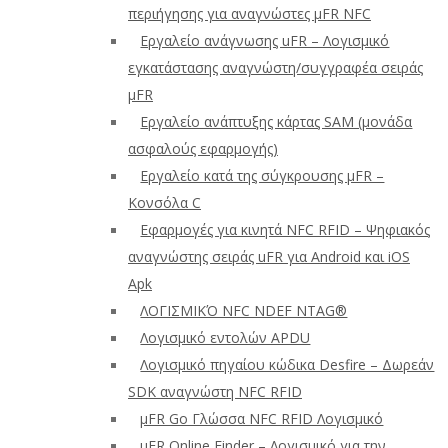
περιήγησης για αναγνώστες μFR NFC
Εργαλείο ανάγνωσης uFR – Λογισμικό
εγκατάστασης αναγνώστη/συγγραφέα σειράς
μFR
Εργαλείο ανάπτυξης κάρτας SAM (μονάδα
ασφαλούς εφαρμογής)
Εργαλείο κατά της σύγκρουσης μFR –
Κονσόλα C
Εφαρμογές για κινητά NFC RFID – Ψηφιακός
αναγνώστης σειράς uFR για Android και iOS
Apk
ΛΟΓΙΣΜΙΚΌ NFC NDEF NTAG®
Λογισμικό εντολών APDU
Λογισμικό πηγαίου κώδικα Desfire – Δωρεάν
SDK αναγνώστη NFC RFID
μFR Go Γλώσσα NFC RFID Λογισμικό
μFR Online Finder – Λογισμικό για την