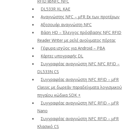
RFID libNFC NFC
DL533R XL ΚΑΕ
Αναγνώστης NFC – μFR Εκ των προτέρων
Αξεσουάρ αναγνώστη NFC
Βάση HD – Έλεγχος πρόσβασης NFC RFID
Reader Writer με ρελέ ανοίγματος πόρτας
Γέφυρα ισχύος για Android – PBA
Κάρτες υπογραφής DL
Συγγραφέας αναγνώστη NFC NFC RFID –
DL533N CS
Συγγραφέας αναγνώστη NFC RFID – μFR
Classic με δωρεάν παραδείγματα λογισμικού
πηγαίου κώδικα SDK +
Συγγραφέας αναγνώστη NFC RFID – μFR
Nano
Συγγραφέας αναγνώστη NFC RFID – μFR
Κλασικό CS