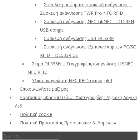
Συνολική ασύρματη συσκευή ανάγνωσης –
Συσκευή ανάγνωσης TWR Pro NFC RFID
Συσκευή ανάγνωσης NFC LibNFC – DL533N
USB dongle
Συσκευή ανάγνωσης USB DL533R
Συσκευή ανάγνωσης έξυπνων καρτών PC/SC
RFID – DL533R CS
Σειρά DL533N – Συγγραφέας αναγνώστη LIBNFC
NFC RFID
Υλικό αναγνώστη NFC RFID σειράς μFR
Επικοινωνήστε μαζί μας
Εορτασμός 50ης Επετείου -Φωτογραφίες Ψηφιακή Λογική
Λτδ
Πολιτική cookie
Πολιτική Προστασίας Προσωπικών Δεδομένων