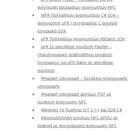
ανίχνευση ασύρματων αναγνωστών NFC
ΜFR Πολλαπλών αναγνωστών C# SDK –
αναγνώστης μFR / συγγραφέας C αιχμηρό
λογισμικό SDK
μFR Πολλαπλών Αναγνωστών Λάζαρος SDK
μFR Σε απευθείας σύνδεση Flasher –
Υλικολογισμικό αναβοσβήνει εργαλείο
λογισμικού για μFR Nano σε απευθείας
σύνδεση
Ψηφιακή υπογραφή – Εργαλεία ηλεκτρονικής
υπογραφής
Ψηφιακή υπογραφή αρχείων PDF με
συσκευή ανάγνωσης NFC
Windows 10 Πυρήνας IoT C ++ και SDK C#
Αποστολή/λήψη εντολών NFC APDU σε
Android με προγράμματα ανάγνωσης NFC