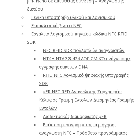
μFR Nano σε απευθείας σύνδεση – Αναγνώστης
δικτύου
Γενική υποστήριξη υλικού και λογισμικού
Εκπαιδευτικά βίντεο NFC
Εργαλεία λογισμικού πηγαίου κώδικα NFC RFID
SDK
NFC RFID SDK πολλαπλών αναγνωστών
NT4H NTAG® 424 ΛΟΓΙΣΜΙΚΌ ανάγνωσης/
εγγραφής ετικετών DNA
RFID NFC Λογισμικό ψηφιακής υπογραφής
SDK
uFR NFC RFD Αναγνώστης Συγγραφέας
Κέλυφος Γραμμή Εντολών Διερμηνέας Γραμμής
Εντολών
Διαδικτυακός διαμορφωτής μFR
Επέκταση προγράμματος περιήγησης
αναγνώστη NFC – Πρόσθετο προγράμματος