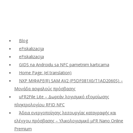
Blog
eFiskalizacija
eFiskalizacija
GIDS na Androidu sa NFC pametnim karticama
Home Page: (el translation)
NXP ΜΙΦΑΡΕ(R) SAM AV2 (P5DF081X0/T1AD2060S) –
Μονάδα ασφαλούς πρόσβασης
uFR2File Lite – Δωρεάν λογισμικό εξομοίωσης
πληκτρολογίου RFID NFC
Άδεια ενεργοποίησης λειτουργίας καταγραφής και
ελέγχου πρόσβασης – Υλικολογισμικό μFR Nano Online
Premium