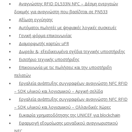
Αναγνώστης RFID DL533N NFC – Δέσμη ενεργειών
δοκιμής για αναγνώστη που βασίζεται σε PN533
Αξίωση εγγύησης
Αυτόματοι πωλητές με ψηφιακές λογικές συσκευές
Γενική φόρμα επικοινωνίας
Διαμορφωτής καρτών uFR
Δωρεάν &; εξειδικευμένα σχέδια τεχνικής υποστήριξης
Εισιτήριο τεχνικής υποστήριξης
Επικοινωνία με τις πωλήσεις και την υποστήριξη
πελατών
Εργαλεία ανάπτυξης συγγραφέων αναγνώστη NFC RFID
– SDK υλικού και λογισμικού – Αρχική σελίδα
Εργαλεία ανάπτυξης συγγραφέων αναγνώστη NFC RFID
– SDK υλικού και λογισμικού – Ολλανδικές Χώρες
Ευκαιρία χρηματοδότησης της UNICEF για blockchain
Εφαρμογή εξομοίωσης μοναδικού αναγνωριστικού
NFC