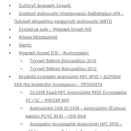
Συλλογή ψηφιακής λογικής
Συσκευή ανάγνωσης ηλεκτρονικών διαβατηρίων uFR –
Πολιτική απορρήτου εφαρμογής ανάγνωσης MRTD
Σχετικά με εμάς – Ψηφιακή Λογική Λτδ
Φόρμα Μεταπωλητή
Χάρτης
Ψηφιακή Λογική ΕΠΕ – Φωτογραφίες
Τεχνική Έκθεση βελιγραδίου 2010
Τεχνική Έκθεση Βελιγραδίου 2012
Εργαλεία εγγραφής αναγνώστη NFC RFID > ΔΩΡΕΆΝ
SDK (Κιτ ανάπτυξης λογισμικού) – ΠΡΟΪΟΝΤΑ
DL533R Σειρά NFC Αναγνώστης RFID Συγγραφέας
PC / SC – PN533R NXP
Αναγνώστης USB DL533R – Αναγνώστης έξυπνων
καρτών PC/SC RFID – USB Stick
Ασύρματος συγγραφέας αναγνώστη NFC RFID –