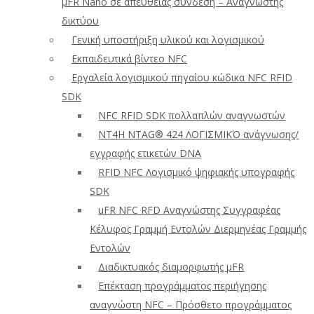
μFR Nano σε απευθείας σύνδεση – Αναγνώστης
δικτύου
Γενική υποστήριξη υλικού και λογισμικού
Εκπαιδευτικά βίντεο NFC
Εργαλεία λογισμικού πηγαίου κώδικα NFC RFID
SDK
NFC RFID SDK πολλαπλών αναγνωστών
NT4H NTAG® 424 ΛΟΓΙΣΜΙΚΌ ανάγνωσης/
εγγραφής ετικετών DNA
RFID NFC Λογισμικό ψηφιακής υπογραφής
SDK
uFR NFC RFD Αναγνώστης Συγγραφέας
Κέλυφος Γραμμή Εντολών Διερμηνέας Γραμμής
Εντολών
Διαδικτυακός διαμορφωτής μFR
Επέκταση προγράμματος περιήγησης
αναγνώστη NFC – Πρόσθετο προγράμματος