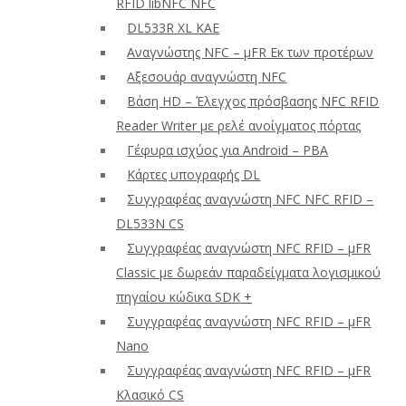
RFID libNFC NFC
DL533R XL ΚΑΕ
Αναγνώστης NFC – μFR Εκ των προτέρων
Αξεσουάρ αναγνώστη NFC
Βάση HD – Έλεγχος πρόσβασης NFC RFID
Reader Writer με ρελέ ανοίγματος πόρτας
Γέφυρα ισχύος για Android – PBA
Κάρτες υπογραφής DL
Συγγραφέας αναγνώστη NFC NFC RFID –
DL533N CS
Συγγραφέας αναγνώστη NFC RFID – μFR
Classic με δωρεάν παραδείγματα λογισμικού
πηγαίου κώδικα SDK +
Συγγραφέας αναγνώστη NFC RFID – μFR
Nano
Συγγραφέας αναγνώστη NFC RFID – μFR
Κλασικό CS