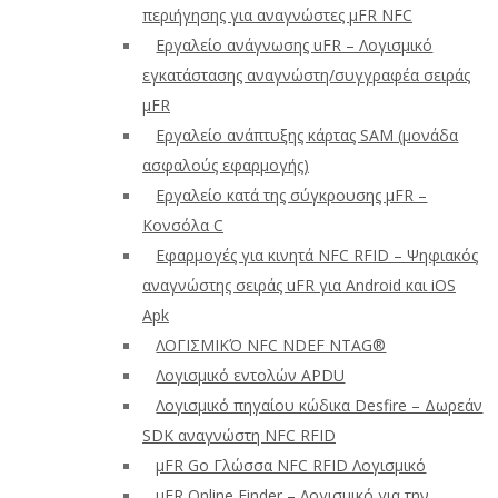
περιήγησης για αναγνώστες μFR NFC
Εργαλείο ανάγνωσης uFR – Λογισμικό
εγκατάστασης αναγνώστη/συγγραφέα σειράς
μFR
Εργαλείο ανάπτυξης κάρτας SAM (μονάδα
ασφαλούς εφαρμογής)
Εργαλείο κατά της σύγκρουσης μFR –
Κονσόλα C
Εφαρμογές για κινητά NFC RFID – Ψηφιακός
αναγνώστης σειράς uFR για Android και iOS
Apk
ΛΟΓΙΣΜΙΚΌ NFC NDEF NTAG®
Λογισμικό εντολών APDU
Λογισμικό πηγαίου κώδικα Desfire – Δωρεάν
SDK αναγνώστη NFC RFID
μFR Go Γλώσσα NFC RFID Λογισμικό
μFR Online Finder – Λογισμικό για την