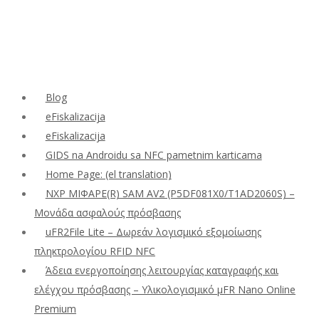
Blog
eFiskalizacija
eFiskalizacija
GIDS na Androidu sa NFC pametnim karticama
Home Page: (el translation)
NXP ΜΙΦΑΡΕ(R) SAM AV2 (P5DF081X0/T1AD2060S) –
Μονάδα ασφαλούς πρόσβασης
uFR2File Lite – Δωρεάν λογισμικό εξομοίωσης
πληκτρολογίου RFID NFC
Άδεια ενεργοποίησης λειτουργίας καταγραφής και
ελέγχου πρόσβασης – Υλικολογισμικό μFR Nano Online
Premium