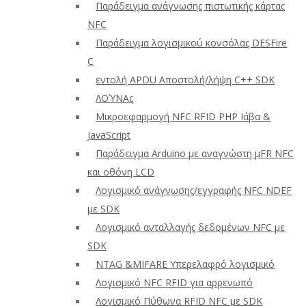
Παράδειγμα ανάγνωσης πιστωτικής κάρτας
NFC
Παράδειγμα λογισμικού κονσόλας DESFire
C
εντολή APDU Αποστολή/λήψη C++ SDK
ΛΟΎΝΑς
Μικροεφαρμογή NFC RFID PHP Ιάβα &
JavaScript
Παράδειγμα Arduino με αναγνώστη μFR NFC
και οθόνη LCD
Λογισμικό ανάγνωσης/εγγραφής NFC NDEF
με SDK
Λογισμικό ανταλλαγής δεδομένων NFC με
SDK
NTAG &MIFARE Υπερελαφρό λογισμικό
Λογισμικό NFC RFID για αρρενωπό
Λογισμικό Πύθωνα RFID NFC με SDK