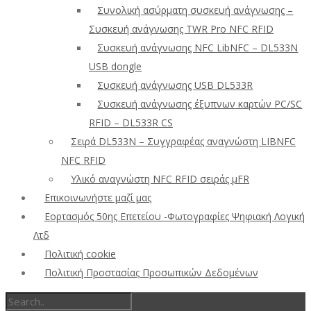
Συνολική ασύρματη συσκευή ανάγνωσης –
Συσκευή ανάγνωσης TWR Pro NFC RFID
Συσκευή ανάγνωσης NFC LibNFC – DL533N
USB dongle
Συσκευή ανάγνωσης USB DL533R
Συσκευή ανάγνωσης έξυπνων καρτών PC/SC
RFID – DL533R CS
Σειρά DL533N – Συγγραφέας αναγνώστη LIBNFC
NFC RFID
Υλικό αναγνώστη NFC RFID σειράς μFR
Επικοινωνήστε μαζί μας
Εορτασμός 50ης Επετείου -Φωτογραφίες Ψηφιακή Λογική
Λτδ
Πολιτική cookie
Πολιτική Προστασίας Προσωπικών Δεδομένων