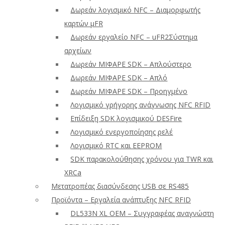
Δωρεάν λογισμικό NFC – Διαμορφωτής
καρτών μFR
Δωρεάν εργαλείο NFC – uFR2Σύστημα
αρχείων
Δωρεάν ΜΙΦΑΡΕ SDK – Απλούστερο
Δωρεάν ΜΙΦΑΡΕ SDK – Απλό
Δωρεάν ΜΙΦΑΡΕ SDK – Προηγμένο
Λογισμικό γρήγορης ανάγνωσης NFC RFID
Επίδειξη SDK λογισμικού DESFire
Λογισμικό ενεργοποίησης ρελέ
Λογισμικό RTC και EEPROM
SDK παρακολούθησης χρόνου για TWR και
XRCa
Μετατροπέας διασύνδεσης USB σε RS485
Προϊόντα – Εργαλεία ανάπτυξης NFC RFID
DL533N XL OEM – Συγγραφέας αναγνώστη