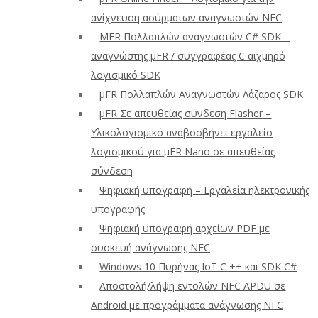
ανίχνευση ασύρματων αναγνωστών NFC
ΜFR Πολλαπλών αναγνωστών C# SDK –
αναγνώστης μFR / συγγραφέας C αιχμηρό
λογισμικό SDK
μFR Πολλαπλών Αναγνωστών Λάζαρος SDK
μFR Σε απευθείας σύνδεση Flasher –
Υλικολογισμικό αναβοσβήνει εργαλείο
λογισμικού για μFR Nano σε απευθείας
σύνδεση
Ψηφιακή υπογραφή – Εργαλεία ηλεκτρονικής
υπογραφής
Ψηφιακή υπογραφή αρχείων PDF με
συσκευή ανάγνωσης NFC
Windows 10 Πυρήνας IoT C ++ και SDK C#
Αποστολή/λήψη εντολών NFC APDU σε
Android με προγράμματα ανάγνωσης NFC