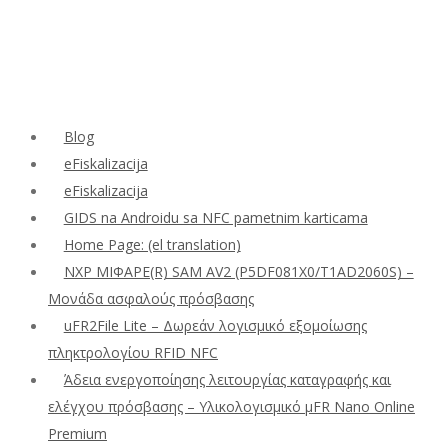
Blog
eFiskalizacija
eFiskalizacija
GIDS na Androidu sa NFC pametnim karticama
Home Page: (el translation)
NXP ΜΙΦΑΡΕ(R) SAM AV2 (P5DF081X0/T1AD2060S) –
Μονάδα ασφαλούς πρόσβασης
uFR2File Lite – Δωρεάν λογισμικό εξομοίωσης
πληκτρολογίου RFID NFC
Άδεια ενεργοποίησης λειτουργίας καταγραφής και
ελέγχου πρόσβασης – Υλικολογισμικό μFR Nano Online
Premium