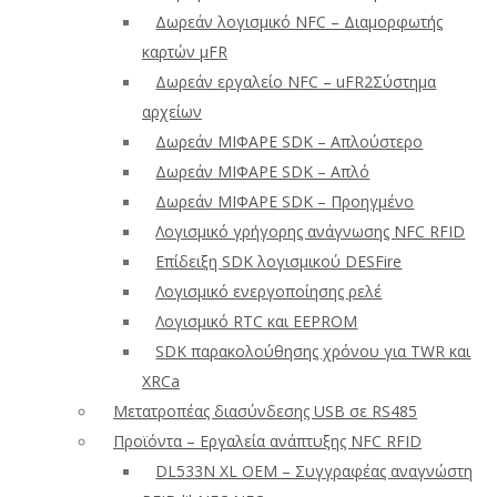
Δωρεάν λογισμικό NFC – Διαμορφωτής
καρτών μFR
Δωρεάν εργαλείο NFC – uFR2Σύστημα
αρχείων
Δωρεάν ΜΙΦΑΡΕ SDK – Απλούστερο
Δωρεάν ΜΙΦΑΡΕ SDK – Απλό
Δωρεάν ΜΙΦΑΡΕ SDK – Προηγμένο
Λογισμικό γρήγορης ανάγνωσης NFC RFID
Επίδειξη SDK λογισμικού DESFire
Λογισμικό ενεργοποίησης ρελέ
Λογισμικό RTC και EEPROM
SDK παρακολούθησης χρόνου για TWR και
XRCa
Μετατροπέας διασύνδεσης USB σε RS485
Προϊόντα – Εργαλεία ανάπτυξης NFC RFID
DL533N XL OEM – Συγγραφέας αναγνώστη