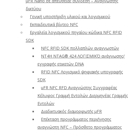
μFR Nano σε απευθείας σύνδεση – Αναγνώστης
δικτύου
Γενική υποστήριξη υλικού και λογισμικού
Εκπαιδευτικά βίντεο NFC
Εργαλεία λογισμικού πηγαίου κώδικα NFC RFID
SDK
NFC RFID SDK πολλαπλών αναγνωστών
NT4H NTAG® 424 ΛΟΓΙΣΜΙΚΌ ανάγνωσης/
εγγραφής ετικετών DNA
RFID NFC Λογισμικό ψηφιακής υπογραφής
SDK
uFR NFC RFD Αναγνώστης Συγγραφέας
Κέλυφος Γραμμή Εντολών Διερμηνέας Γραμμής
Εντολών
Διαδικτυακός διαμορφωτής μFR
Επέκταση προγράμματος περιήγησης
αναγνώστη NFC – Πρόσθετο προγράμματος