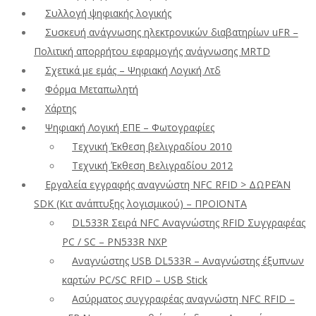
Συλλογή ψηφιακής λογικής
Συσκευή ανάγνωσης ηλεκτρονικών διαβατηρίων uFR –
Πολιτική απορρήτου εφαρμογής ανάγνωσης MRTD
Σχετικά με εμάς – Ψηφιακή Λογική Λτδ
Φόρμα Μεταπωλητή
Χάρτης
Ψηφιακή Λογική ΕΠΕ – Φωτογραφίες
Τεχνική Έκθεση βελιγραδίου 2010
Τεχνική Έκθεση Βελιγραδίου 2012
Εργαλεία εγγραφής αναγνώστη NFC RFID > ΔΩΡΕΆΝ
SDK (Κιτ ανάπτυξης λογισμικού) – ΠΡΟΪΟΝΤΑ
DL533R Σειρά NFC Αναγνώστης RFID Συγγραφέας
PC / SC – PN533R NXP
Αναγνώστης USB DL533R – Αναγνώστης έξυπνων
καρτών PC/SC RFID – USB Stick
Ασύρματος συγγραφέας αναγνώστη NFC RFID –