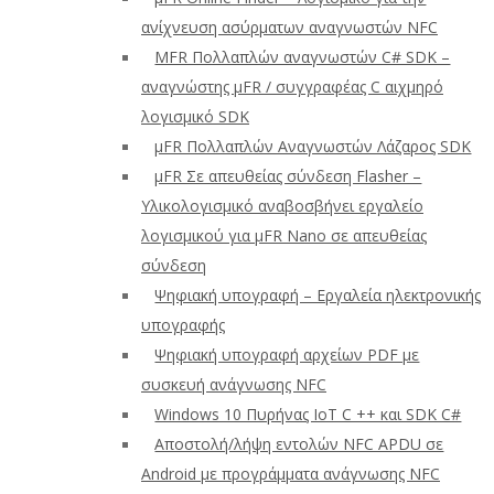
ανίχνευση ασύρματων αναγνωστών NFC
ΜFR Πολλαπλών αναγνωστών C# SDK –
αναγνώστης μFR / συγγραφέας C αιχμηρό
λογισμικό SDK
μFR Πολλαπλών Αναγνωστών Λάζαρος SDK
μFR Σε απευθείας σύνδεση Flasher –
Υλικολογισμικό αναβοσβήνει εργαλείο
λογισμικού για μFR Nano σε απευθείας
σύνδεση
Ψηφιακή υπογραφή – Εργαλεία ηλεκτρονικής
υπογραφής
Ψηφιακή υπογραφή αρχείων PDF με
συσκευή ανάγνωσης NFC
Windows 10 Πυρήνας IoT C ++ και SDK C#
Αποστολή/λήψη εντολών NFC APDU σε
Android με προγράμματα ανάγνωσης NFC