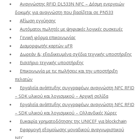
Αναγνώστης RFID DL533N NFC – Δέσμη ενεργειών
δοκιμής για αναγνώστη που βασίζεται σε PN533
Αξίωση εγγύησης
Αυτόματοι πωλητές με ψηφιακές λογικές συσκευές
Γενική φόρμα επικοινωνίας
Διαμορφωτής καρτών uFR
Δωρεάν &; εξειδικευμένα σχέδια τεχνικής υποστήριξης
Εισιτήριο τεχνικής υποστήριξης
Επικοινωνία με τις πωλήσεις και την υποστήριξη
πελατών
Εργαλεία ανάπτυξης συγγραφέων αναγνώστη NFC RFID
– SDK υλικού και λογισμικού – Αρχική σελίδα
Εργαλεία ανάπτυξης συγγραφέων αναγνώστη NFC RFID
– SDK υλικού και λογισμικού – Ολλανδικές Χώρες
Ευκαιρία χρηματοδότησης της UNICEF για blockchain
Εφαρμογή εξομοίωσης μοναδικού αναγνωριστικού
NFC