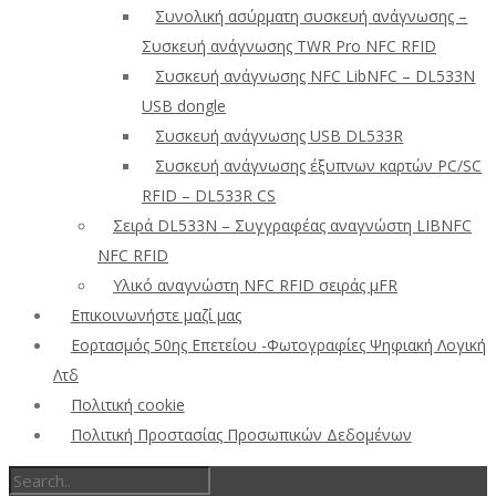
Συνολική ασύρματη συσκευή ανάγνωσης –
Συσκευή ανάγνωσης TWR Pro NFC RFID
Συσκευή ανάγνωσης NFC LibNFC – DL533N
USB dongle
Συσκευή ανάγνωσης USB DL533R
Συσκευή ανάγνωσης έξυπνων καρτών PC/SC
RFID – DL533R CS
Σειρά DL533N – Συγγραφέας αναγνώστη LIBNFC
NFC RFID
Υλικό αναγνώστη NFC RFID σειράς μFR
Επικοινωνήστε μαζί μας
Εορτασμός 50ης Επετείου -Φωτογραφίες Ψηφιακή Λογική
Λτδ
Πολιτική cookie
Πολιτική Προστασίας Προσωπικών Δεδομένων