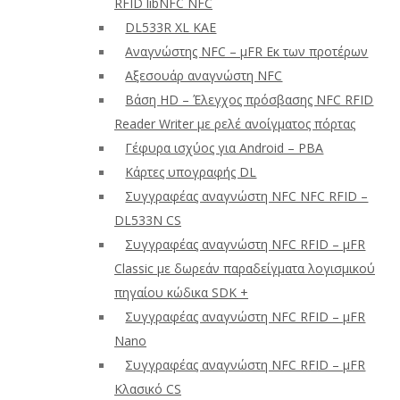
RFID libNFC NFC
DL533R XL ΚΑΕ
Αναγνώστης NFC – μFR Εκ των προτέρων
Αξεσουάρ αναγνώστη NFC
Βάση HD – Έλεγχος πρόσβασης NFC RFID
Reader Writer με ρελέ ανοίγματος πόρτας
Γέφυρα ισχύος για Android – PBA
Κάρτες υπογραφής DL
Συγγραφέας αναγνώστη NFC NFC RFID –
DL533N CS
Συγγραφέας αναγνώστη NFC RFID – μFR
Classic με δωρεάν παραδείγματα λογισμικού
πηγαίου κώδικα SDK +
Συγγραφέας αναγνώστη NFC RFID – μFR
Nano
Συγγραφέας αναγνώστη NFC RFID – μFR
Κλασικό CS