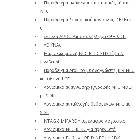
Παράδειγμα ανάγνωσης πιστωτικής κάρτας
NFC
Παράδειγμα λογισμικού κονσόλας DESFire
C
εντολή APDU Αποστολή/λήψη C++ SDK
ΛΟΎΝΑς
Μικροεφαρμογή NFC RFID PHP Ιάβα &
JavaScript
Παράδειγμα Arduino με αναγνώστη μFR NFC
και οθόνη LCD
Λογισμικό ανάγνωσης/εγγραφής NFC NDEF
με SDK
Λογισμικό ανταλλαγής δεδομένων NFC με
SDK
NTAG &MIFARE Υπερελαφρό λογισμικό
Λογισμικό NFC RFID για αρρενωπό
Λογισμικό Πύθωνα RFID NFC με SDK