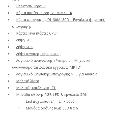
ΗλέκτραΝΘερουν
Κάρτα αποθήκευσης DL 30M48CR
Κάρτα υπογραφής DL 30M48CR – Εργαλείο ψηφιακής
υπογραφής
Κάρτες Java (Κάρτες CPU)
Λήψη SDK
Λήψη SDK
Λήψη τεχνικής τεκμηρίωσης
Λογισμικό ανάγνωσης ePassport – Μηχανικά
αναγνώσιμα ταξιδιωτικά έγγραφα (MRTD)
Λογισμικό ψηφιακής υπογραφής NFC για Android
Μαλακή λίστα
Μαλακός κατάλογος- TL
Μονάδα οθόνης RGB LED & εργαλείο SDK
Led Δαχτυλίδι 24 – 24 x 5050
Μονάδα οθόνης RGB LED 8 x 6