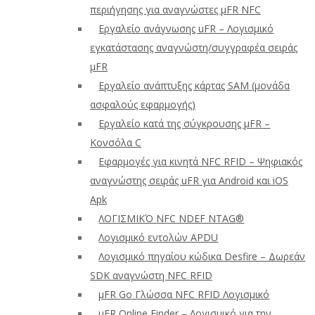
περιήγησης για αναγνώστες μFR NFC
Εργαλείο ανάγνωσης uFR – Λογισμικό
εγκατάστασης αναγνώστη/συγγραφέα σειράς
μFR
Εργαλείο ανάπτυξης κάρτας SAM (μονάδα
ασφαλούς εφαρμογής)
Εργαλείο κατά της σύγκρουσης μFR –
Κονσόλα C
Εφαρμογές για κινητά NFC RFID – Ψηφιακός
αναγνώστης σειράς uFR για Android και iOS
Apk
ΛΟΓΙΣΜΙΚΌ NFC NDEF NTAG®
Λογισμικό εντολών APDU
Λογισμικό πηγαίου κώδικα Desfire – Δωρεάν
SDK αναγνώστη NFC RFID
μFR Go Γλώσσα NFC RFID Λογισμικό
μFR Online Finder – Λογισμικό για την