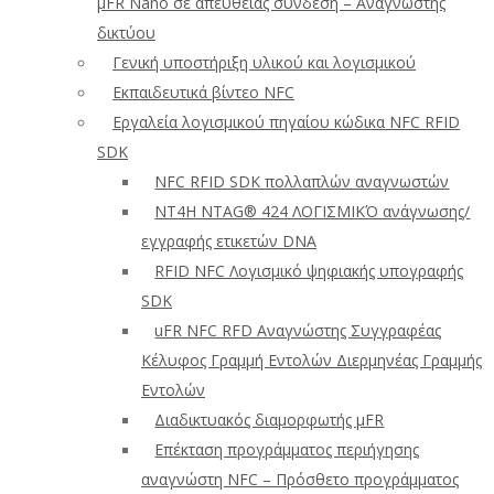
μFR Nano σε απευθείας σύνδεση – Αναγνώστης
δικτύου
Γενική υποστήριξη υλικού και λογισμικού
Εκπαιδευτικά βίντεο NFC
Εργαλεία λογισμικού πηγαίου κώδικα NFC RFID
SDK
NFC RFID SDK πολλαπλών αναγνωστών
NT4H NTAG® 424 ΛΟΓΙΣΜΙΚΌ ανάγνωσης/
εγγραφής ετικετών DNA
RFID NFC Λογισμικό ψηφιακής υπογραφής
SDK
uFR NFC RFD Αναγνώστης Συγγραφέας
Κέλυφος Γραμμή Εντολών Διερμηνέας Γραμμής
Εντολών
Διαδικτυακός διαμορφωτής μFR
Επέκταση προγράμματος περιήγησης
αναγνώστη NFC – Πρόσθετο προγράμματος