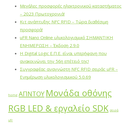
Μεγάλες προσφορές ηλεκτρονικού καταστήματος
– 2023 Πρωτοχρονιά!
Κιτ ανάπτυξης NFC RFID – Τώρα διαθέσιμη
προσφορά!
uFR Nano Online υλικολογισμικό ΣΗΜΑΝΤΙΚΗ
ΕΝΗΜΕΡΩΣΗ – Έκδοση 2.9.0
Η Digital Logic Ε.Π.Ε. είναι υπερήφανη που
ανακοινώνει την 56η επέτειό της!
Συγγραφέας αναγνώστη NFC RFID σειράς uFR –
Ενημέρωση υλικολογισμικού 5.0.69
Μονάδα οθόνης
ΑΠΝΤΟΥ
home
RGB LED & εργαλείο SDK
σειρά
ufr