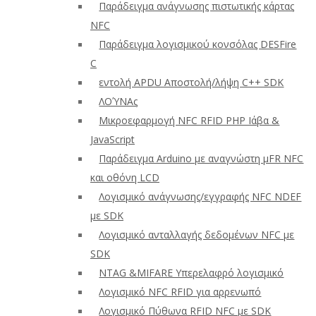
Παράδειγμα ανάγνωσης πιστωτικής κάρτας
NFC
Παράδειγμα λογισμικού κονσόλας DESFire
C
εντολή APDU Αποστολή/λήψη C++ SDK
ΛΟΎΝΑς
Μικροεφαρμογή NFC RFID PHP Ιάβα &
JavaScript
Παράδειγμα Arduino με αναγνώστη μFR NFC
και οθόνη LCD
Λογισμικό ανάγνωσης/εγγραφής NFC NDEF
με SDK
Λογισμικό ανταλλαγής δεδομένων NFC με
SDK
NTAG &MIFARE Υπερελαφρό λογισμικό
Λογισμικό NFC RFID για αρρενωπό
Λογισμικό Πύθωνα RFID NFC με SDK