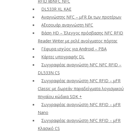
RFID libNFC NFC
DL533R XL ΚΑΕ
Αναγνώστης NFC – μFR Εκ των προτέρων
Αξεσουάρ αναγνώστη NFC
Βάση HD – Έλεγχος πρόσβασης NFC RFID
Reader Writer με ρελέ ανοίγματος πόρτας
Γέφυρα ισχύος για Android – PBA
Κάρτες υπογραφής DL
Συγγραφέας αναγνώστη NFC NFC RFID –
DL533N CS
Συγγραφέας αναγνώστη NFC RFID – μFR
Classic με δωρεάν παραδείγματα λογισμικού
πηγαίου κώδικα SDK +
Συγγραφέας αναγνώστη NFC RFID – μFR
Nano
Συγγραφέας αναγνώστη NFC RFID – μFR
Κλασικό CS