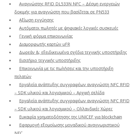
Αναγνώστης RFID DL533N NFC – Δέσμη ενεργειών
δοκιμής για αναγνώστη που βασίζεται σε PN533
Αξίωση εγγύησης
Αυτόματοι πωλητές με ψηφιακές λογικές συσκευές
Γενική φόρμα επικοινωνίας
Διαμορφωτής καρτών uFR
Δωρεάν &; εξειδικευμένα σχέδια τεχνικής υποστήριξης
Εισιτήριο τεχνικής υποστήριξης
Επικοινωνία με τις πωλήσεις και την υποστήριξη
πελατών
Εργαλεία ανάπτυξης συγγραφέων αναγνώστη NFC RFID
– SDK υλικού και λογισμικού – Αρχική σελίδα
Εργαλεία ανάπτυξης συγγραφέων αναγνώστη NFC RFID
– SDK υλικού και λογισμικού – Ολλανδικές Χώρες
Ευκαιρία χρηματοδότησης της UNICEF για blockchain
Εφαρμογή εξομοίωσης μοναδικού αναγνωριστικού
NFC