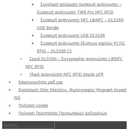
Συνολική ασύρματη συσκευή ανάγνωσης –
Συσκευή ανάγνωσης TWR Pro NFC RFID
Συσκευή ανάγνωσης NFC LibNFC – DL533N
USB dongle
Συσκευή ανάγνωσης USB DL533R
Συσκευή ανάγνωσης έξυπνων καρτών PC/SC
RFID – DL533R CS
Σειρά DL533N – Συγγραφέας αναγνώστη LIBNFC
NFC RFID
Υλικό αναγνώστη NFC RFID σειράς μFR
Επικοινωνήστε μαζί μας
Εορτασμός 50ης Επετείου -Φωτογραφίες Ψηφιακή Λογική
Λτδ
Πολιτική cookie
Πολιτική Προστασίας Προσωπικών Δεδομένων