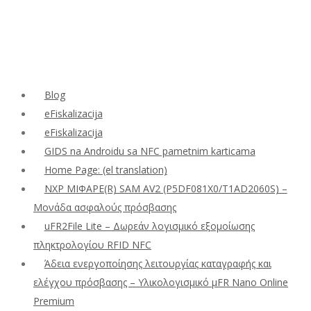
Blog
eFiskalizacija
eFiskalizacija
GIDS na Androidu sa NFC pametnim karticama
Home Page: (el translation)
NXP ΜΙΦΑΡΕ(R) SAM AV2 (P5DF081X0/T1AD2060S) –
Μονάδα ασφαλούς πρόσβασης
uFR2File Lite – Δωρεάν λογισμικό εξομοίωσης
πληκτρολογίου RFID NFC
Άδεια ενεργοποίησης λειτουργίας καταγραφής και
ελέγχου πρόσβασης – Υλικολογισμικό μFR Nano Online
Premium