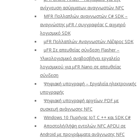
ανίχνευση ασύρματων αναγνωστών NFC
ΜFR Πολλαπλών αναγνωστών C# SDK –
αναγνώστης μFR / συγγραφέας C αιχμηρό
λογισμικό SDK
μFR Πολλαπλών Αναγνωστών Λάζαρος SDK
μFR Σε απευθείας σύνδεση Flasher –
Υλικολογισμικό αναβοσβήνει εργαλείο
λογισμικού για μFR Nano σε απευθείας
σύνδεση
Ψηφιακή υπογραφή – Εργαλεία ηλεκτρονικής
υπογραφής
Ψηφιακή υπογραφή αρχείων PDF με
συσκευή ανάγνωσης NFC
Windows 10 Πυρήνας IoT C ++ και SDK C#
Αποστολή/λήψη εντολών NFC APDU σε
Android με προγράμματα ανάγνωσης NFC