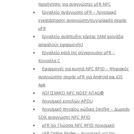
περιήγησης για αναγνώστες μFR NFC
Εργαλείο ανάγνωσης uFR – Λογισμικό
εγκατάστασης αναγνώστη/συγγραφέα σειράς
μFR
Εργαλείο ανάπτυξης κάρτας SAM (μονάδα
ασφαλούς εφαρμογής)
Εργαλείο κατά της σύγκρουσης μFR –
Κονσόλα C
Εφαρμογές για κινητά NFC RFID – Ψηφιακός
αναγνώστης σειράς uFR για Android και iOS
Apk
ΛΟΓΙΣΜΙΚΌ NFC NDEF NTAG®
Λογισμικό εντολών APDU
Λογισμικό πηγαίου κώδικα Desfire – Δωρεάν
SDK αναγνώστη NFC RFID
μFR Go Γλώσσα NFC RFID Λογισμικό
μFR Online Finder – Λογισμικό για την