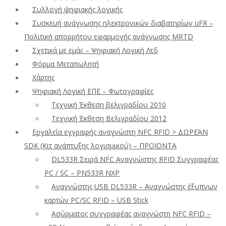
Συλλογή ψηφιακής λογικής
Συσκευή ανάγνωσης ηλεκτρονικών διαβατηρίων uFR –
Πολιτική απορρήτου εφαρμογής ανάγνωσης MRTD
Σχετικά με εμάς – Ψηφιακή Λογική Λτδ
Φόρμα Μεταπωλητή
Χάρτης
Ψηφιακή Λογική ΕΠΕ – Φωτογραφίες
Τεχνική Έκθεση βελιγραδίου 2010
Τεχνική Έκθεση Βελιγραδίου 2012
Εργαλεία εγγραφής αναγνώστη NFC RFID > ΔΩΡΕΆΝ
SDK (Κιτ ανάπτυξης λογισμικού) – ΠΡΟΪΟΝΤΑ
DL533R Σειρά NFC Αναγνώστης RFID Συγγραφέας
PC / SC – PN533R NXP
Αναγνώστης USB DL533R – Αναγνώστης έξυπνων
καρτών PC/SC RFID – USB Stick
Ασύρματος συγγραφέας αναγνώστη NFC RFID –