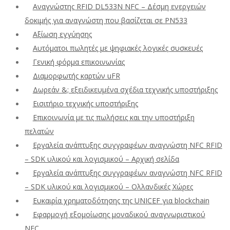
Αναγνώστης RFID DL533N NFC – Δέσμη ενεργειών
δοκιμής για αναγνώστη που βασίζεται σε PN533
Αξίωση εγγύησης
Αυτόματοι πωλητές με ψηφιακές λογικές συσκευές
Γενική φόρμα επικοινωνίας
Διαμορφωτής καρτών uFR
Δωρεάν &; εξειδικευμένα σχέδια τεχνικής υποστήριξης
Εισιτήριο τεχνικής υποστήριξης
Επικοινωνία με τις πωλήσεις και την υποστήριξη
πελατών
Εργαλεία ανάπτυξης συγγραφέων αναγνώστη NFC RFID
– SDK υλικού και λογισμικού – Αρχική σελίδα
Εργαλεία ανάπτυξης συγγραφέων αναγνώστη NFC RFID
– SDK υλικού και λογισμικού – Ολλανδικές Χώρες
Ευκαιρία χρηματοδότησης της UNICEF για blockchain
Εφαρμογή εξομοίωσης μοναδικού αναγνωριστικού
NFC