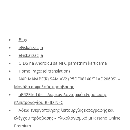
Blog
eFiskalizacija
eFiskalizacija
GIDS na Androidu sa NFC pametnim karticama
Home Page: (el translation)
NXP ΜΙΦΑΡΕ(R) SAM AV2 (P5DF081X0/T1AD2060S) –
Μονάδα ασφαλούς πρόσβασης
uFR2File Lite – Δωρεάν λογισμικό εξομοίωσης
πληκτρολογίου RFID NFC
Άδεια ενεργοποίησης λειτουργίας καταγραφής και
ελέγχου πρόσβασης – Υλικολογισμικό μFR Nano Online
Premium