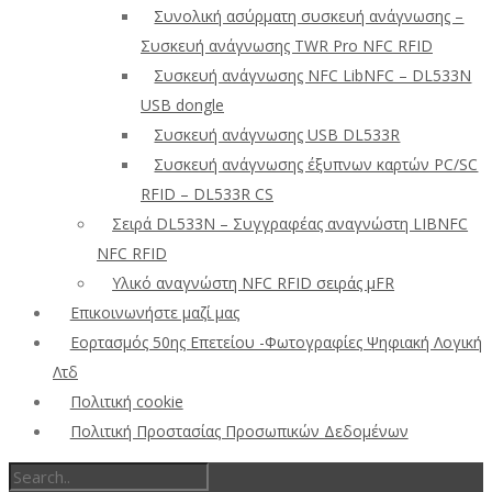
Συνολική ασύρματη συσκευή ανάγνωσης –
Συσκευή ανάγνωσης TWR Pro NFC RFID
Συσκευή ανάγνωσης NFC LibNFC – DL533N
USB dongle
Συσκευή ανάγνωσης USB DL533R
Συσκευή ανάγνωσης έξυπνων καρτών PC/SC
RFID – DL533R CS
Σειρά DL533N – Συγγραφέας αναγνώστη LIBNFC
NFC RFID
Υλικό αναγνώστη NFC RFID σειράς μFR
Επικοινωνήστε μαζί μας
Εορτασμός 50ης Επετείου -Φωτογραφίες Ψηφιακή Λογική
Λτδ
Πολιτική cookie
Πολιτική Προστασίας Προσωπικών Δεδομένων