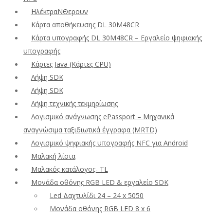
ΗλέκτραΝΘερουν
Κάρτα αποθήκευσης DL 30M48CR
Κάρτα υπογραφής DL 30M48CR – Εργαλείο ψηφιακής
υπογραφής
Κάρτες Java (Κάρτες CPU)
Λήψη SDK
Λήψη SDK
Λήψη τεχνικής τεκμηρίωσης
Λογισμικό ανάγνωσης ePassport – Μηχανικά
αναγνώσιμα ταξιδιωτικά έγγραφα (MRTD)
Λογισμικό ψηφιακής υπογραφής NFC για Android
Μαλακή λίστα
Μαλακός κατάλογος- TL
Μονάδα οθόνης RGB LED & εργαλείο SDK
Led Δαχτυλίδι 24 – 24 x 5050
Μονάδα οθόνης RGB LED 8 x 6