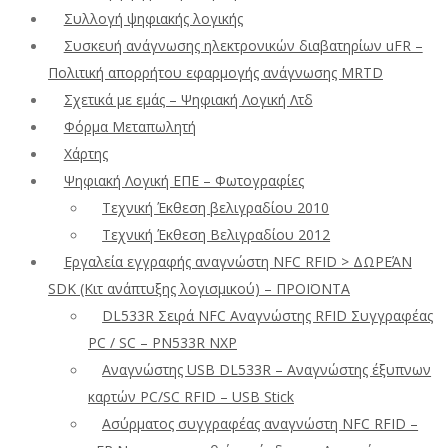
Συλλογή ψηφιακής λογικής
Συσκευή ανάγνωσης ηλεκτρονικών διαβατηρίων uFR –
Πολιτική απορρήτου εφαρμογής ανάγνωσης MRTD
Σχετικά με εμάς – Ψηφιακή Λογική Λτδ
Φόρμα Μεταπωλητή
Χάρτης
Ψηφιακή Λογική ΕΠΕ – Φωτογραφίες
Τεχνική Έκθεση βελιγραδίου 2010
Τεχνική Έκθεση Βελιγραδίου 2012
Εργαλεία εγγραφής αναγνώστη NFC RFID > ΔΩΡΕΆΝ
SDK (Κιτ ανάπτυξης λογισμικού) – ΠΡΟΪΟΝΤΑ
DL533R Σειρά NFC Αναγνώστης RFID Συγγραφέας
PC / SC – PN533R NXP
Αναγνώστης USB DL533R – Αναγνώστης έξυπνων
καρτών PC/SC RFID – USB Stick
Ασύρματος συγγραφέας αναγνώστη NFC RFID –