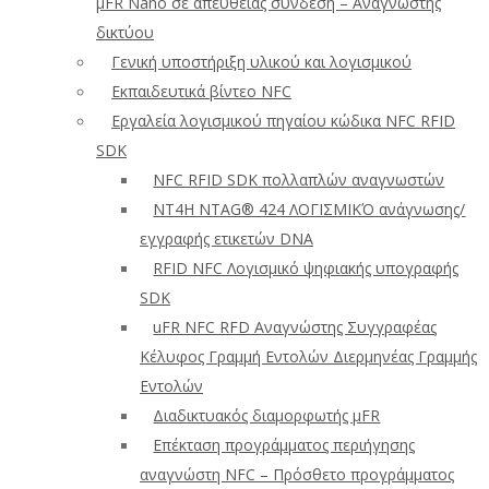
μFR Nano σε απευθείας σύνδεση – Αναγνώστης
δικτύου
Γενική υποστήριξη υλικού και λογισμικού
Εκπαιδευτικά βίντεο NFC
Εργαλεία λογισμικού πηγαίου κώδικα NFC RFID
SDK
NFC RFID SDK πολλαπλών αναγνωστών
NT4H NTAG® 424 ΛΟΓΙΣΜΙΚΌ ανάγνωσης/
εγγραφής ετικετών DNA
RFID NFC Λογισμικό ψηφιακής υπογραφής
SDK
uFR NFC RFD Αναγνώστης Συγγραφέας
Κέλυφος Γραμμή Εντολών Διερμηνέας Γραμμής
Εντολών
Διαδικτυακός διαμορφωτής μFR
Επέκταση προγράμματος περιήγησης
αναγνώστη NFC – Πρόσθετο προγράμματος