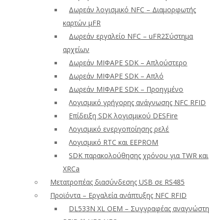
Δωρεάν λογισμικό NFC – Διαμορφωτής
καρτών μFR
Δωρεάν εργαλείο NFC – uFR2Σύστημα
αρχείων
Δωρεάν ΜΙΦΑΡΕ SDK – Απλούστερο
Δωρεάν ΜΙΦΑΡΕ SDK – Απλό
Δωρεάν ΜΙΦΑΡΕ SDK – Προηγμένο
Λογισμικό γρήγορης ανάγνωσης NFC RFID
Επίδειξη SDK λογισμικού DESFire
Λογισμικό ενεργοποίησης ρελέ
Λογισμικό RTC και EEPROM
SDK παρακολούθησης χρόνου για TWR και
XRCa
Μετατροπέας διασύνδεσης USB σε RS485
Προϊόντα – Εργαλεία ανάπτυξης NFC RFID
DL533N XL OEM – Συγγραφέας αναγνώστη