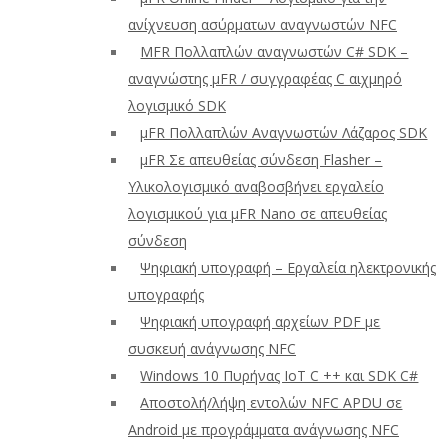
ανίχνευση ασύρματων αναγνωστών NFC
ΜFR Πολλαπλών αναγνωστών C# SDK –
αναγνώστης μFR / συγγραφέας C αιχμηρό
λογισμικό SDK
μFR Πολλαπλών Αναγνωστών Λάζαρος SDK
μFR Σε απευθείας σύνδεση Flasher –
Υλικολογισμικό αναβοσβήνει εργαλείο
λογισμικού για μFR Nano σε απευθείας
σύνδεση
Ψηφιακή υπογραφή – Εργαλεία ηλεκτρονικής
υπογραφής
Ψηφιακή υπογραφή αρχείων PDF με
συσκευή ανάγνωσης NFC
Windows 10 Πυρήνας IoT C ++ και SDK C#
Αποστολή/λήψη εντολών NFC APDU σε
Android με προγράμματα ανάγνωσης NFC