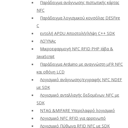
Παράδειγμα ανάγνωσης πιστωτικής κάρτας
NFC
Παράδειγμα λογισμικού κονσόλας DESFire
C
εντολή APDU Αποστολή/λήψη C++ SDK
ΛΟΎΝΑς
Μικροεφαρμογή NFC RFID PHP Ιάβα &
JavaScript
Παράδειγμα Arduino με αναγνώστη μFR NFC
και οθόνη LCD
Λογισμικό ανάγνωσης/εγγραφής NFC NDEF
με SDK
Λογισμικό ανταλλαγής δεδομένων NFC με
SDK
NTAG &MIFARE Υπερελαφρό λογισμικό
Λογισμικό NFC RFID για αρρενωπό
Λογισμικό Πύθωνα RFID NFC με SDK