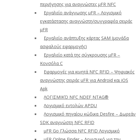
περιήγησης για αναγνώστες μFR NFC
Εργαλείο ανάγνωσης uFR – Λογισμικό
εγκατάστασης αναγνώστη/συγγραφέα σειράς
μFR
Εργαλείο ανάπτυξης κάρτας SAM (μονάδα
ασφαλούς εφαρμογής)
Εργαλείο κατά της σύγκρουσης μFR –
Κονσόλα C
Εφαρμογές για κινητά NFC RFID – Ψηφιακός
αναγνώστης σειράς uFR για Android και iOS
Apk
ΛΟΓΙΣΜΙΚΌ NFC NDEF NTAG®
Λογισμικό εντολών APDU
Λογισμικό πηγαίου κώδικα Desfire – Δωρεάν
SDK αναγνώστη NFC RFID
μFR Go Γλώσσα NFC RFID Λογισμικό
μFR Online Finder – Λογισμικό για την