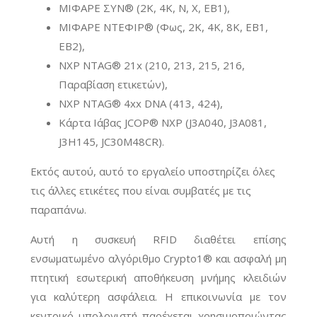
ΜΙΦΑΡΕ ΣΥΝ® (2Κ, 4Κ, Ν, Χ, ΕΒ1),
ΜΙΦΑΡΕ ΝΤΕΦΙΡ® (Φως, 2Κ, 4Κ, 8Κ, ΕΒ1,
ΕΒ2),
NXP NTAG® 21x (210, 213, 215, 216,
Παραβίαση ετικετών),
NXP NTAG® 4xx DNA (413, 424),
Κάρτα Ιάβας JCOP® NXP (J3A040, J3A081,
J3H145, JC30M48CR).
Εκτός αυτού, αυτό το εργαλείο υποστηρίζει όλες
τις άλλες ετικέτες που είναι συμβατές με τις
παραπάνω.
Αυτή η συσκευή RFID διαθέτει επίσης
ενσωματωμένο αλγόριθμο Crypto1® και ασφαλή μη
πτητική εσωτερική αποθήκευση μνήμης κλειδιών
για καλύτερη ασφάλεια. Η επικοινωνία με τον
κεντρικό υπολογιστή παρέχεται χρησιμοποιώντας