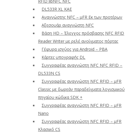
RFID libNFC NFC
DL533R XL ΚΑΕ
Αναγνώστης NFC – μFR Εκ των προτέρων
Αξεσουάρ αναγνώστη NFC
Βάση HD – Έλεγχος πρόσβασης NFC RFID
Reader Writer με ρελέ ανοίγματος πόρτας
Γέφυρα ισχύος για Android – PBA
Κάρτες υπογραφής DL
Συγγραφέας αναγνώστη NFC NFC RFID –
DL533N CS
Συγγραφέας αναγνώστη NFC RFID – μFR
Classic με δωρεάν παραδείγματα λογισμικού
πηγαίου κώδικα SDK +
Συγγραφέας αναγνώστη NFC RFID – μFR
Nano
Συγγραφέας αναγνώστη NFC RFID – μFR
Κλασικό CS