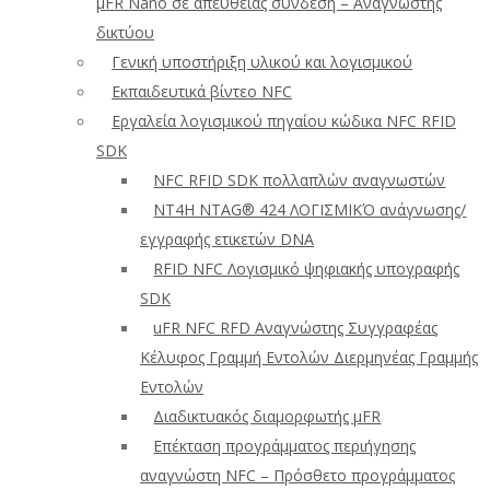
μFR Nano σε απευθείας σύνδεση – Αναγνώστης
δικτύου
Γενική υποστήριξη υλικού και λογισμικού
Εκπαιδευτικά βίντεο NFC
Εργαλεία λογισμικού πηγαίου κώδικα NFC RFID
SDK
NFC RFID SDK πολλαπλών αναγνωστών
NT4H NTAG® 424 ΛΟΓΙΣΜΙΚΌ ανάγνωσης/
εγγραφής ετικετών DNA
RFID NFC Λογισμικό ψηφιακής υπογραφής
SDK
uFR NFC RFD Αναγνώστης Συγγραφέας
Κέλυφος Γραμμή Εντολών Διερμηνέας Γραμμής
Εντολών
Διαδικτυακός διαμορφωτής μFR
Επέκταση προγράμματος περιήγησης
αναγνώστη NFC – Πρόσθετο προγράμματος