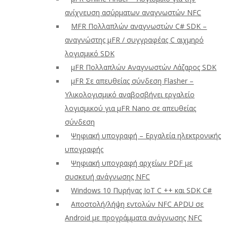
ανίχνευση ασύρματων αναγνωστών NFC
ΜFR Πολλαπλών αναγνωστών C# SDK –
αναγνώστης μFR / συγγραφέας C αιχμηρό
λογισμικό SDK
μFR Πολλαπλών Αναγνωστών Λάζαρος SDK
μFR Σε απευθείας σύνδεση Flasher –
Υλικολογισμικό αναβοσβήνει εργαλείο
λογισμικού για μFR Nano σε απευθείας
σύνδεση
Ψηφιακή υπογραφή – Εργαλεία ηλεκτρονικής
υπογραφής
Ψηφιακή υπογραφή αρχείων PDF με
συσκευή ανάγνωσης NFC
Windows 10 Πυρήνας IoT C ++ και SDK C#
Αποστολή/λήψη εντολών NFC APDU σε
Android με προγράμματα ανάγνωσης NFC