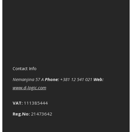
Contact Info
Nemanjina 57 A
Phone:
+381 12 541 021
Web:
www.d-logic.com
VAT:
111385444
Reg.No:
21473642