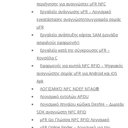
περιήγησης για αναγνώστες μFR NFC
Εργαλείο ανάγνωσης uFR – Λογισμικό
εγκατάστασης αναγνώστη/συγγραφέα σειράς
μFR
Εργαλείο ανάπτυξης κάρτας SAM (μονάδα
ασφαλούς εφαρμογής)
Εργαλείο κατά της σύγκρουσης μFR –
Κονσόλα C
Εφαρμογές για κινητά NFC RFID – Ψηφιακός
αναγνώστης σειράς uFR για Android και iOS
Apk
ΛΟΓΙΣΜΙΚΌ NFC NDEF NTAG®
Λογισμικό εντολών APDU
Λογισμικό πηγαίου κώδικα Desfire – Δωρεάν
SDK αναγνώστη NFC RFID
μFR Go Γλώσσα NFC RFID Λογισμικό
μFR Online Finder – Λογισμικό για την