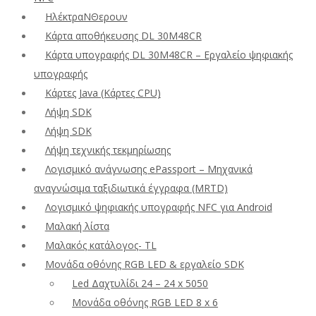
ΗλέκτραΝΘερουν
Κάρτα αποθήκευσης DL 30M48CR
Κάρτα υπογραφής DL 30M48CR – Εργαλείο ψηφιακής
υπογραφής
Κάρτες Java (Κάρτες CPU)
Λήψη SDK
Λήψη SDK
Λήψη τεχνικής τεκμηρίωσης
Λογισμικό ανάγνωσης ePassport – Μηχανικά
αναγνώσιμα ταξιδιωτικά έγγραφα (MRTD)
Λογισμικό ψηφιακής υπογραφής NFC για Android
Μαλακή λίστα
Μαλακός κατάλογος- TL
Μονάδα οθόνης RGB LED & εργαλείο SDK
Led Δαχτυλίδι 24 – 24 x 5050
Μονάδα οθόνης RGB LED 8 x 6