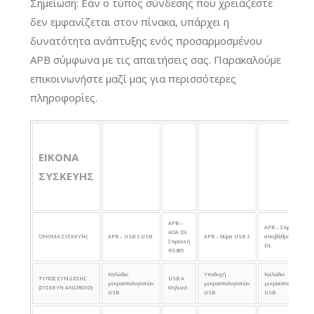
Σημείωση: Εάν ο τύπος σύνδεσης που χρειάζεστε
δεν εμφανίζεται στον πίνακα, υπάρχει η
δυνατότητα ανάπτυξης ενός προσαρμοσμένου
APB σύμφωνα με τις απαιτήσεις σας. Παρακαλούμε
επικοινωνήστε μαζί μας για περισσότερες
πληροφορίες.
ΕΙΚΟΝΑ
ΣΥΣΚΕΥΗΣ
APB –
APB – Σειριακή
AOA DL
ΌΝΟΜΑ ΣΥΣΚΕΥΉς
APB – USB 2 USB
APB – Θύρα USB 2
αποβάθρα AOA
Σειριακή
DL
RS485
Καλώδιο
Υποδοχή
Καλώδιο
ΤΥΠΟΣ ΣΥΝΔΕΣΗΣ
USB A
μικροϋπολογιστών
μικροϋπολογιστών
μικροϋπολογιστών
(ΣΥΣΚΕΥΉ ANDROID)
Θηλυκό
USB
USB
USB