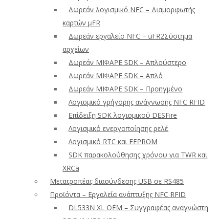
Δωρεάν λογισμικό NFC – Διαμορφωτής
καρτών μFR
Δωρεάν εργαλείο NFC – uFR2Σύστημα
αρχείων
Δωρεάν ΜΙΦΑΡΕ SDK – Απλούστερο
Δωρεάν ΜΙΦΑΡΕ SDK – Απλό
Δωρεάν ΜΙΦΑΡΕ SDK – Προηγμένο
Λογισμικό γρήγορης ανάγνωσης NFC RFID
Επίδειξη SDK λογισμικού DESFire
Λογισμικό ενεργοποίησης ρελέ
Λογισμικό RTC και EEPROM
SDK παρακολούθησης χρόνου για TWR και
XRCa
Μετατροπέας διασύνδεσης USB σε RS485
Προϊόντα – Εργαλεία ανάπτυξης NFC RFID
DL533N XL OEM – Συγγραφέας αναγνώστη