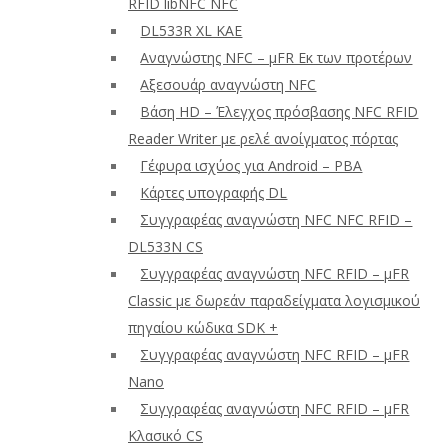
RFID libNFC NFC
DL533R XL ΚΑΕ
Αναγνώστης NFC – μFR Εκ των προτέρων
Αξεσουάρ αναγνώστη NFC
Βάση HD – Έλεγχος πρόσβασης NFC RFID
Reader Writer με ρελέ ανοίγματος πόρτας
Γέφυρα ισχύος για Android – PBA
Κάρτες υπογραφής DL
Συγγραφέας αναγνώστη NFC NFC RFID –
DL533N CS
Συγγραφέας αναγνώστη NFC RFID – μFR
Classic με δωρεάν παραδείγματα λογισμικού
πηγαίου κώδικα SDK +
Συγγραφέας αναγνώστη NFC RFID – μFR
Nano
Συγγραφέας αναγνώστη NFC RFID – μFR
Κλασικό CS