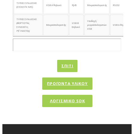
ΤΥΠΟΣ ΣΥΝΔΕΣΗΣ
USB Α θηλυκό
RJ45
Μικροϋπολογιστής
RS232
(ΣΥΣΚΕΥΉ NFC)
ΤΥΠΟΣ ΣΥΝΔΕΣΗΣ
Υποδοχή
(ΦΟΡΤΙΣΤΉς
USB Β
Μικροϋπολογιστής
μικροϋπολογιστών
USB Α θηλυκό
ΣΥΝΕΧΟΎς
Θηλυκό
USB
ΡΕΎΜΑΤΟς)
ΣΠΊΤΙ
ΠΡΟΪΟΝΤΑ ΥΛΙΚΟΥ
ΛΟΓΙΣΜΙΚΟ SDK