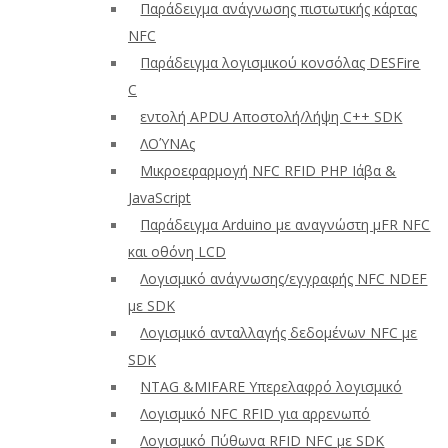
Παράδειγμα ανάγνωσης πιστωτικής κάρτας
NFC
Παράδειγμα λογισμικού κονσόλας DESFire
C
εντολή APDU Αποστολή/λήψη C++ SDK
ΛΟΎΝΑς
Μικροεφαρμογή NFC RFID PHP Ιάβα &
JavaScript
Παράδειγμα Arduino με αναγνώστη μFR NFC
και οθόνη LCD
Λογισμικό ανάγνωσης/εγγραφής NFC NDEF
με SDK
Λογισμικό ανταλλαγής δεδομένων NFC με
SDK
NTAG &MIFARE Υπερελαφρό λογισμικό
Λογισμικό NFC RFID για αρρενωπό
Λογισμικό Πύθωνα RFID NFC με SDK