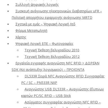
Συλλογή ψηφιακής λογικής
Συσκευή ανάγνωσης ηλεκτρονικών διαβατηρίων uFR –
Πολιτική απορρήτου εφαρμογής ανάγνωσης MRTD
Σχετικά με εμάς – Ψηφιακή Λογική Λτδ
Φόρμα Μεταπωλητή
Χάρτης
Ψηφιακή Λογική ΕΠΕ – Φωτογραφίες
Τεχνική Έκθεση βελιγραδίου 2010
Τεχνική Έκθεση Βελιγραδίου 2012
Εργαλεία εγγραφής αναγνώστη NFC RFID > ΔΩΡΕΆΝ
SDK (Κιτ ανάπτυξης λογισμικού) – ΠΡΟΪΟΝΤΑ
DL533R Σειρά NFC Αναγνώστης RFID Συγγραφέας
PC / SC – PN533R NXP
Αναγνώστης USB DL533R – Αναγνώστης έξυπνων
καρτών PC/SC RFID – USB Stick
Ασύρματος συγγραφέας αναγνώστη NFC RFID –