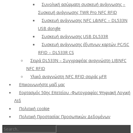
Συνολική ασύρματη συσκευή ανάγνωσης –
Συσκευή ανάγνωσης TWR Pro NFC RFID
Συσκευή ανάγνωσης NFC LibNFC – DL533N
USB dongle
Συσκευή ανάγνωσης USB DL533R
Συσκευή ανάγνωσης έξυπνων καρτών PC/SC
RFID – DL533R CS
Σειρά DL533N – Συγγραφέας αναγνώστη LIBNFC
NFC RFID
Υλικό αναγνώστη NFC RFID σειράς μFR
Επικοινωνήστε μαζί μας
Εορτασμός 50ης Επετείου -Φωτογραφίες Ψηφιακή Λογική
Λτδ
Πολιτική cookie
Πολιτική Προστασίας Προσωπικών Δεδομένων