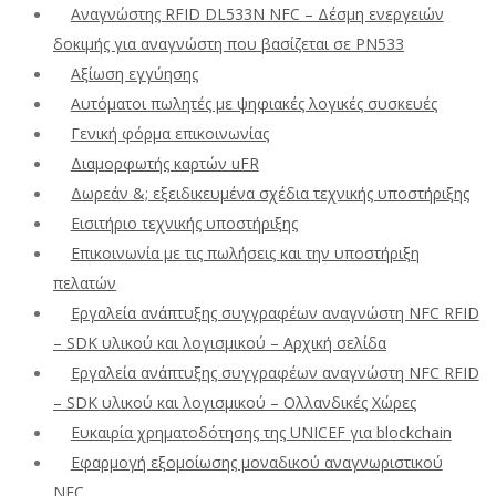
Αναγνώστης RFID DL533N NFC – Δέσμη ενεργειών
δοκιμής για αναγνώστη που βασίζεται σε PN533
Αξίωση εγγύησης
Αυτόματοι πωλητές με ψηφιακές λογικές συσκευές
Γενική φόρμα επικοινωνίας
Διαμορφωτής καρτών uFR
Δωρεάν &; εξειδικευμένα σχέδια τεχνικής υποστήριξης
Εισιτήριο τεχνικής υποστήριξης
Επικοινωνία με τις πωλήσεις και την υποστήριξη
πελατών
Εργαλεία ανάπτυξης συγγραφέων αναγνώστη NFC RFID
– SDK υλικού και λογισμικού – Αρχική σελίδα
Εργαλεία ανάπτυξης συγγραφέων αναγνώστη NFC RFID
– SDK υλικού και λογισμικού – Ολλανδικές Χώρες
Ευκαιρία χρηματοδότησης της UNICEF για blockchain
Εφαρμογή εξομοίωσης μοναδικού αναγνωριστικού
NFC