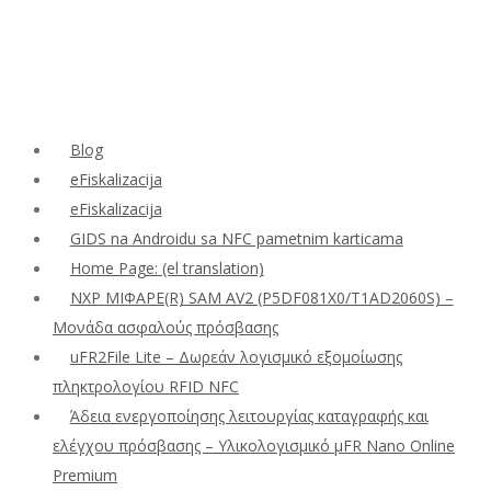
Blog
eFiskalizacija
eFiskalizacija
GIDS na Androidu sa NFC pametnim karticama
Home Page: (el translation)
NXP ΜΙΦΑΡΕ(R) SAM AV2 (P5DF081X0/T1AD2060S) –
Μονάδα ασφαλούς πρόσβασης
uFR2File Lite – Δωρεάν λογισμικό εξομοίωσης
πληκτρολογίου RFID NFC
Άδεια ενεργοποίησης λειτουργίας καταγραφής και
ελέγχου πρόσβασης – Υλικολογισμικό μFR Nano Online
Premium