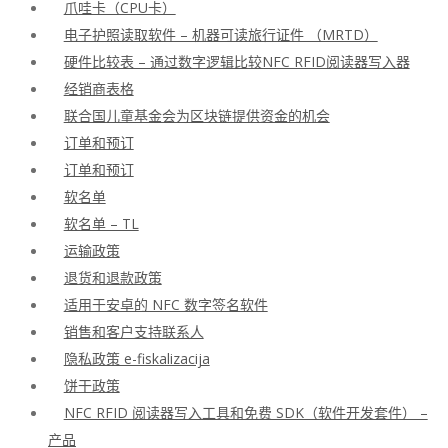
爪哇卡（CPU卡）
电子护照读取软件 – 机器可读旅行证件 （MRTD）
硬件比较表 – 通过数字逻辑比较NFC RFID阅读器写入器
经销商表格
联合国儿童基金会为区块链提供资金的机会
订单和预订
订单和预订
软名单
软名单 – TL
运输政策
退货和退款政策
适用于安卓的 NFC 数字签名软件
销售和客户支持联系人
隐私政策 e-fiskalizacija
饼干政策
NFC RFID 阅读器写入工具和免费 SDK（软件开发套件） –
产品