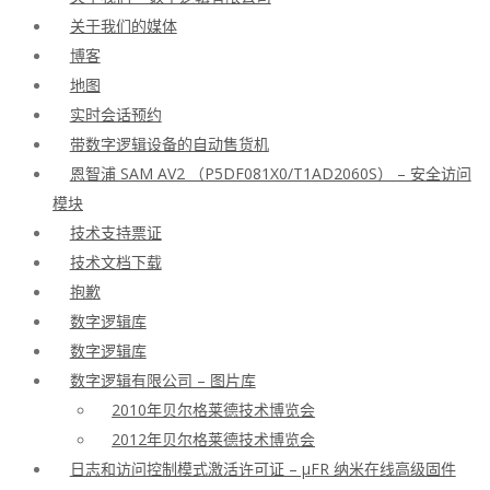
关于我们的媒体
博客
地图
实时会话预约
带数字逻辑设备的自动售货机
恩智浦 SAM AV2 （P5DF081X0/T1AD2060S） – 安全访问
模块
技术支持票证
技术文档下载
抱歉
数字逻辑库
数字逻辑库
数字逻辑有限公司 – 图片库
2010年贝尔格莱德技术博览会
2012年贝尔格莱德技术博览会
日志和访问控制模式激活许可证 – μFR 纳米在线高级固件