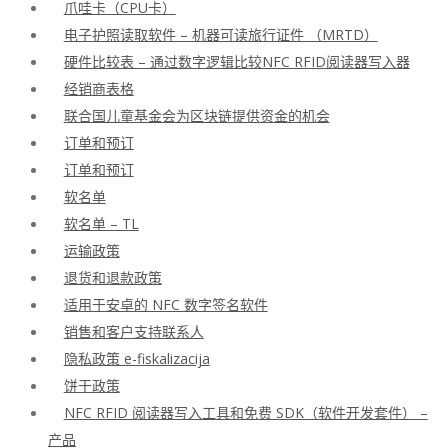
爪哇卡（CPU卡）
电子护照读取软件 – 机器可读旅行证件 （MRTD）
硬件比较表 – 通过数字逻辑比较NFC RFID阅读器写入器
经销商表格
联合国儿童基金会为区块链提供资金的机会
订单和预订
订单和预订
软名单
软名单 – TL
运输政策
退货和退款政策
适用于安卓的 NFC 数字签名软件
销售和客户支持联系人
隐私政策 e-fiskalizacija
饼干政策
NFC RFID 阅读器写入工具和免费 SDK（软件开发套件） –
产品