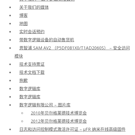
关于我们的媒体
博客
地图
实时会话预约
带数字逻辑设备的自动售货机
恩智浦 SAM AV2 （P5DF081X0/T1AD2060S） – 安全访问
模块
技术支持票证
技术文档下载
抱歉
数字逻辑库
数字逻辑库
数字逻辑有限公司 – 图片库
2010年贝尔格莱德技术博览会
2012年贝尔格莱德技术博览会
日志和访问控制模式激活许可证 – μFR 纳米在线高级固件