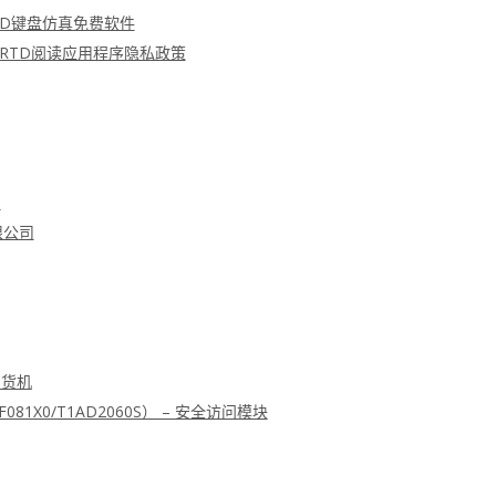
FC RFID键盘仿真免费软件
 MRTD阅读应用程序隐私政策
划
限公司
售货机
F081X0/T1AD2060S） – 安全访问模块