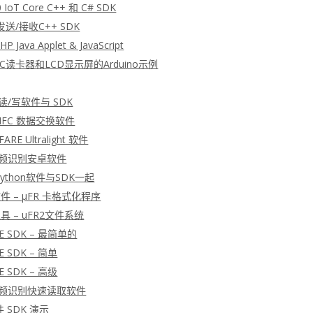
 IoT Core C++ 和 C# SDK
发送/接收C++ SDK
P Java Applet & JavaScript
FC读卡器和LCD显示屏的Arduino示例
 读/写软件与 SDK
 NFC 数据交换软件
ARE Ultralight 软件
射频识别安卓软件
 Python软件与SDK一起
软件 – μFR 卡格式化程序
工具 – uFR2文件系统
E SDK – 最简单的
E SDK – 简单
E SDK – 高级
射频识别快速读取软件
软件 SDK 演示