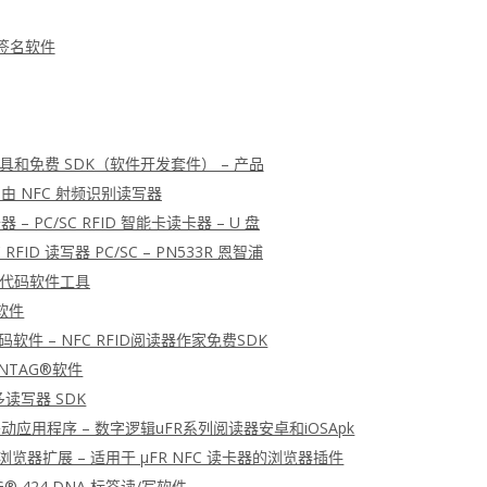
字签名软件
入工具和免费 SDK（软件开发套件） – 产品
 自由 NFC 射频识别读写器
卡器 – PC/SC RFID 智能卡读卡器 – U 盘
 RFID 读写器 PC/SC – PN533R 恩智浦
K 源代码软件工具
令软件
源代码软件 – NFC RFID阅读器作家免费SDK
 NTAG®软件
 多读写器 SDK
D移动应用程序 – 数字逻辑uFR系列阅读器安卓和iOSApk
浏览器扩展 – 适用于 μFR NFC 读卡器的浏览器插件
G® 424 DNA 标签读/写软件