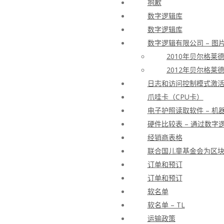
抱歉
数字逻辑库
数字逻辑库
数字逻辑有限公司 – 图
2010年贝尔格莱
2012年贝尔格莱
日志和访问控制模式激活许
爪哇卡（CPU卡）
电子护照读取软件 – 机
硬件比较表 – 通过数字逻
经销商表格
联合国儿童基金会为区
订单和预订
订单和预订
软名单
软名单 – TL
运输政策