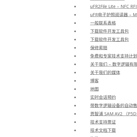
uFR2File Lite – N
uFR电子护照阅读器 –
一般联系表格
下载软件开发工具包
下载软件开发工具包
保修索赔
免费和专家技术支持计
关于我们 – 数字逻辑有
关于我们的媒体
博客
地图
实时会话预约
带数字逻辑设备的自动
恩智浦 SAM AV2 （P5D
技术支持票证
技术文档下载