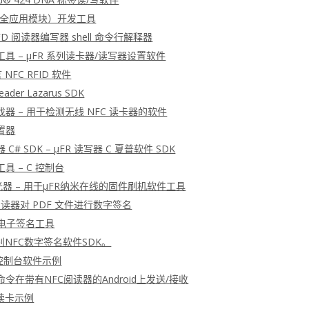
安全应用模块）开发工具
 RFD 阅读器编写器 shell 命令行解释器
工具 – μFR 系列读卡器/读写器设置软件
言 NFC RFID 软件
Reader Lazarus SDK
查找器 – 用于检测无线 NFC 读卡器的软件
配置器
 C# SDK – μFR 读写器 C 夏普软件 SDK
工具 – C 控制台
光器 – 用于μFR纳米在线的固件刷机软件工具
 阅读器对 PDF 文件进行数字签名
 电子签名工具
NFC数字签名软件SDK。
 C 控制台软件示例
U命令在带有NFC阅读器的Android上发送/接收
读卡示例