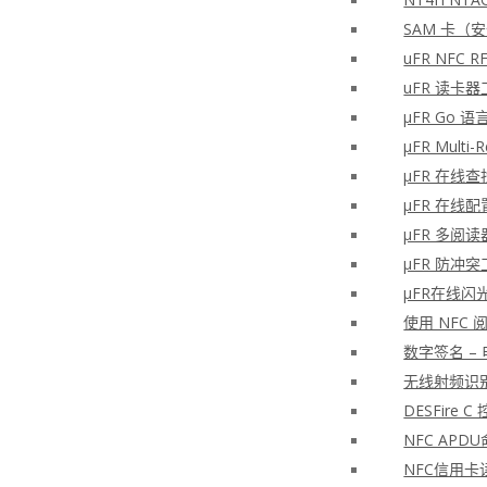
SAM 卡（
uFR NFC
uFR 读卡器
μFR Go 语
μFR Multi-
μFR 在线
μFR 在线
μFR 多阅读器
μFR 防冲突
μFR在线闪
使用 NFC
数字签名 –
无线射频识别
DESFire
NFC APD
NFC信用卡