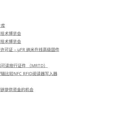
片库
德技术博览会
德技术博览会
可证 – μFR 纳米在线高级固件
器可读旅行证件 （MRTD）
辑比较NFC RFID阅读器写入器
块链提供资金的机会